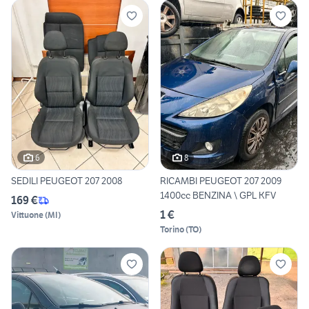
6
8
SEDILI PEUGEOT 207 2008
RICAMBI PEUGEOT 207 2009
1400cc BENZINA \ GPL KFV
169 €
1 €
Vittuone
(
MI
)
Torino
(
TO
)