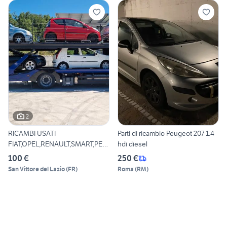
2
RICAMBI USATI
Parti di ricambio Peugeot 207 1.4
FIAT,OPEL,RENAULT,SMART,PEU
hdi diesel
GEOT,CITR
100 €
250 €
San Vittore del Lazio
(
FR
)
Roma
(
RM
)