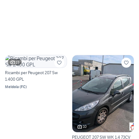
13
Ricambi per Peugeot 207 Sw
1.400 GPL
Meldola
(
FC
)
10
PEUGEOT 207 SW WK 1.4 73CV