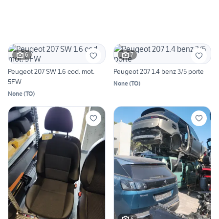
6
7
Peugeot 207 SW 1.6 cod. mot.
Peugeot 207 1.4 benz 3/5 porte
5FW
None
(
TO
)
None
(
TO
)
6