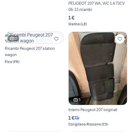
PEUGEOT 207 WA, WC 1.4 73CV
06-13 ricambi
1 €
Matino
(
LE
)
2
Ricambi Peugeot 207 station
wagon
Pico
(
FR
)
5
Interni Peugeot 207 originali
1 €
Corigliano-Rossano
(
CS
)