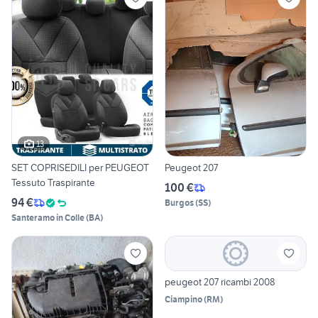
13
SET COPRISEDILI per PEUGEOT
Peugeot 207
Tessuto Traspirante
100 €
94 €
Burgos
(
SS
)
Santeramo in Colle
(
BA
)
peugeot 207 ricambi 2008
Ciampino
(
RM
)