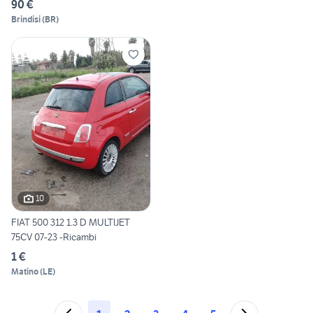
90 €
Brindisi
(
BR
)
10
FIAT 500 312 1.3 D MULTIJET
75CV 07-23 -Ricambi
1 €
Matino
(
LE
)