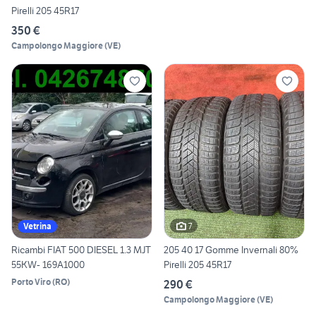
Pirelli 205 45R17
350 €
Campolongo Maggiore
(
VE
)
7
Vetrina
Ricambi FIAT 500 DIESEL 1.3 MJT
205 40 17 Gomme Invernali 80%
55KW- 169A1000
Pirelli 205 45R17
Porto Viro
(
RO
)
290 €
Campolongo Maggiore
(
VE
)