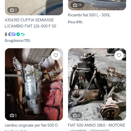
25
3
Ricambi fiat 500 L - 500L
4354392 CUFFIA SEMIASSE
Pico
(
FR
)
L/CAMBIO FIAT 126-500 F 50
6 €
Grugliasco
(
TO
)
5
5
cambio originale per fiat 500 D
FIAT 500 ANNO 1960 - MOTORE