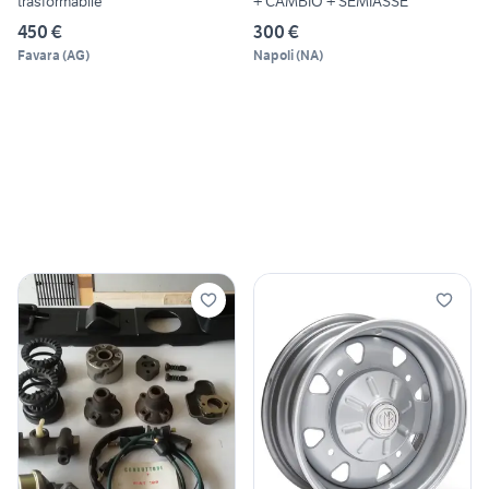
trasformabile
+ CAMBIO + SEMIASSE
450 €
300 €
Favara
(
AG
)
Napoli
(
NA
)