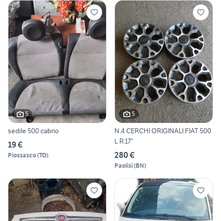
5
5
sedile 500 cabrio
N.4 CERCHI ORIGINALI FIAT 500
L R.17”
19 €
280 €
Piossasco
(
TO
)
Paolisi
(
BN
)