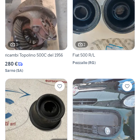
3
2
ricambi Topolino 500C del 1956
Fiat 500 R/L
Pozzallo
(
RG
)
280 €
Sarno
(
SA
)