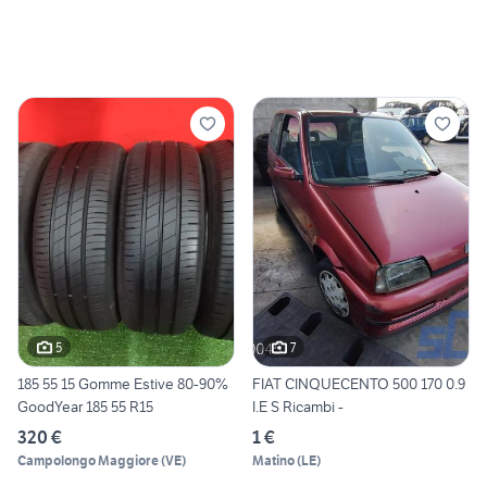
5
7
185 55 15 Gomme Estive 80-90%
FIAT CINQUECENTO 500 170 0.9
GoodYear 185 55 R15
I.E S Ricambi -
320 €
1 €
Campolongo Maggiore
(
VE
)
Matino
(
LE
)