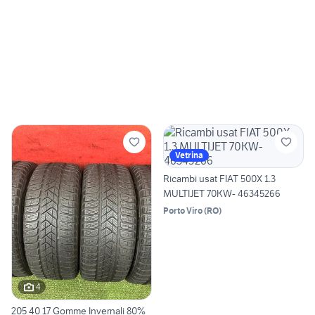
Vetrina
Ricambi usat FIAT 500X 1.3
MULTIJET 70KW- 46345266
Porto Viro
(
RO
)
4
205 40 17 Gomme Invernali 80%