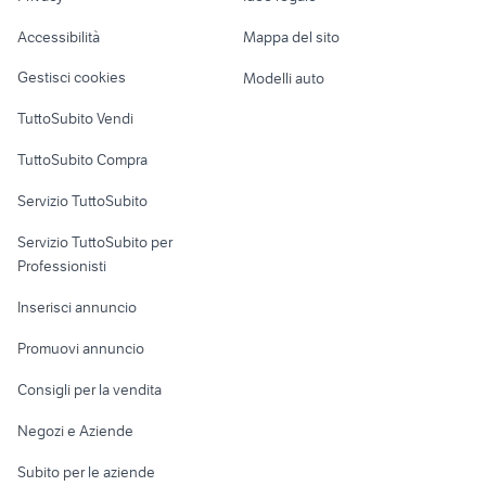
Caravan e Camper
renault magenta
familiare Mantova provincia
Accessibilità
Mappa del sito
Loft, mansarde e
Veicoli commerciali
asx 2016
auto renault austral Sicilia
altro
Gestisci cookies
Modelli auto
Case vacanza
TuttoSubito Vendi
Uffici e Locali
TuttoSubito Compra
commerciali
Servizio TuttoSubito
elettronica
per la casa e la
sports e hobby
Servizio TuttoSubito per
persona
Informatica
Animali
Professionisti
Arredamento e
Console e
Accessori per
Casalinghi
Inserisci annuncio
Videogiochi
animali
Elettrodomestici
Promuovi annuncio
Audio/Video
Musica e Film
Giardino e Fai da te
Consigli per la vendita
Fotografia
Libri e Riviste
Abbigliamento e
Negozi e Aziende
Telefonia
Strumenti Musicali
Accessori
Subito per le aziende
Sports