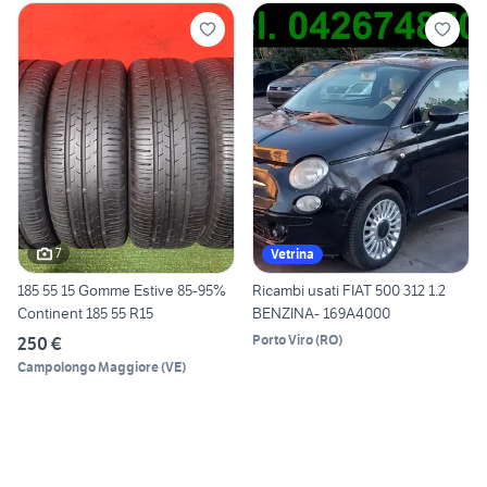
7
Vetrina
185 55 15 Gomme Estive 85-95%
Ricambi usati FIAT 500 312 1.2
Continent 185 55 R15
BENZINA- 169A4000
Porto Viro
(
RO
)
250 €
Campolongo Maggiore
(
VE
)