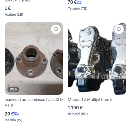
65-75 - ricambi
70 €
1 €
Teramo
(
TE
)
Matino
(
LE
)
6
manicotti per semiasse fiat 500 D
Motore 1.3 Multijet Euro 5
F L R
1.190 €
20 €
Brindisi
(
BR
)
Isernia
(
IS
)