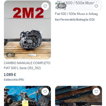
2
Fiat 500 / 500e Muso e Airbag
San Fermo della Battaglia
(
CO
)
7
CAMBIO MANUALE COMPLETO
FIAT 500 L Serie (351_352)
1.089 €
Collecchio
(
PR
)