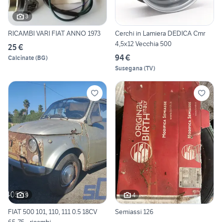
3
RICAMBI VARI FIAT ANNO 1973
Cerchi in Lamiera DEDICA Cmr
4,5x12 Vecchia 500
25 €
94 €
Calcinate
(
BG
)
Susegana
(
TV
)
9
4
FIAT 500 101, 110, 111 0.5 18CV
Semiassi 126