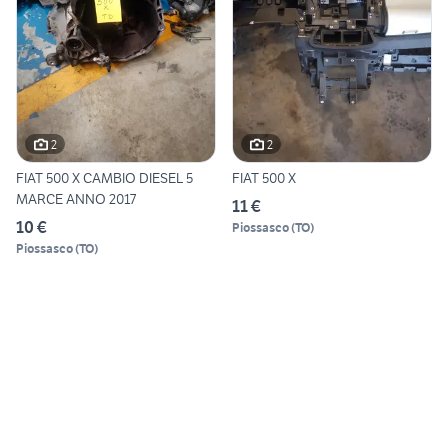
2
2
FIAT 500 X CAMBIO DIESEL 5
FIAT 500 X
MARCE ANNO 2017
11 €
10 €
Piossasco
(
TO
)
Piossasco
(
TO
)