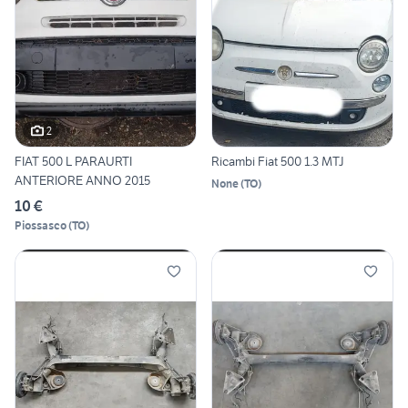
2
FIAT 500 L PARAURTI
Ricambi Fiat 500 1.3 MTJ
ANTERIORE ANNO 2015
None
(
TO
)
10 €
Piossasco
(
TO
)