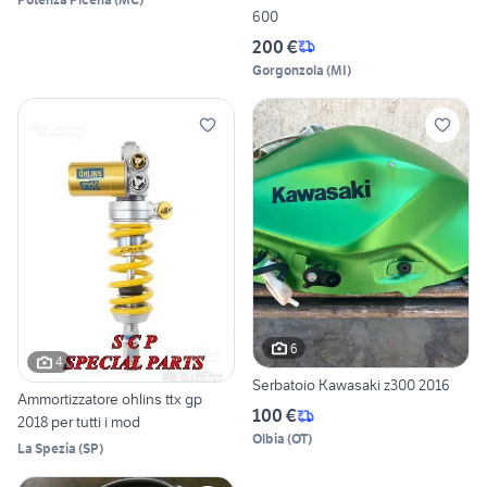
600
200 €
Gorgonzola
(
MI
)
6
4
Serbatoio Kawasaki z300 2016
Ammortizzatore ohlins ttx gp
100 €
2018 per tutti i mod
Olbia
(
OT
)
La Spezia
(
SP
)