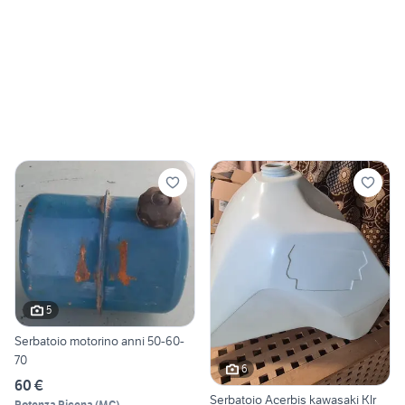
5
Serbatoio motorino anni 50-60-
70
6
60 €
Serbatoio Acerbis kawasaki Klr
Potenza Picena
(
MC
)