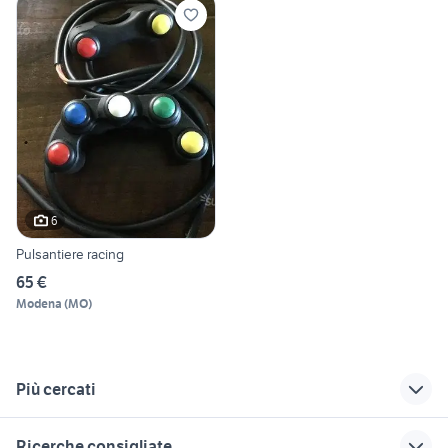
6
Pulsantiere racing
65 €
Modena
(
MO
)
Più cercati
Correlati
Richerche simili
Suggerimenti
Ricerche consigliate