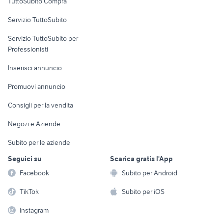
TuttoSubito Compra
commerciali
Servizio TuttoSubito
elettronica
per la casa e la
sports e hobby
Servizio TuttoSubito per
persona
Informatica
Animali
Professionisti
Arredamento e
Console e
Accessori per
Casalinghi
Inserisci annuncio
Videogiochi
animali
Elettrodomestici
Promuovi annuncio
Audio/Video
Musica e Film
Giardino e Fai da te
Consigli per la vendita
Fotografia
Libri e Riviste
Abbigliamento e
Negozi e Aziende
Telefonia
Strumenti Musicali
Accessori
Subito per le aziende
Sports
Tutto per i bambini
Seguici su
Scarica gratis l'App
Biciclette
Facebook
Subito per Android
Collezionismo
TikTok
Subito per iOS
Instagram