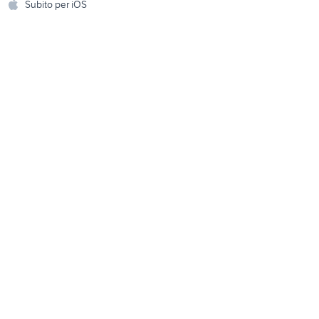
Subito per iOS
Musica e Film
omestici
Libri e Riviste
e Fai da te
Strumenti Musicali
amento e
ri
Sports
 i bambini
Biciclette
Collezionismo