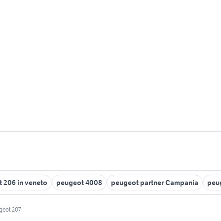
 206 in veneto
peugeot 4008
peugeot partner Campania
peu
geot 207