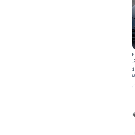
P
1
1
M