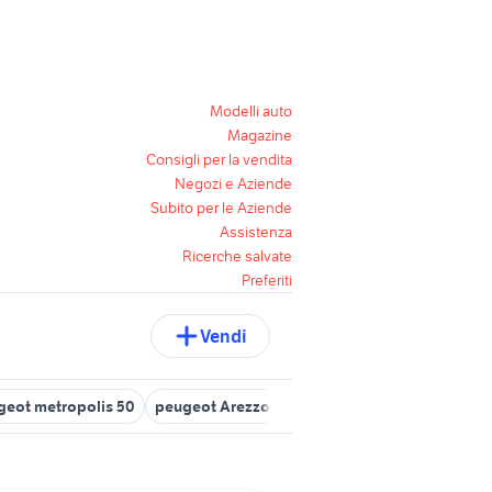
Modelli auto
Magazine
Consigli per la vendita
Negozi e Aziende
Subito per le Aziende
Assistenza
Ricerche salvate
Preferiti
Vendi
geot metropolis 50
peugeot Arezzo provincia
3008 peugeot 20