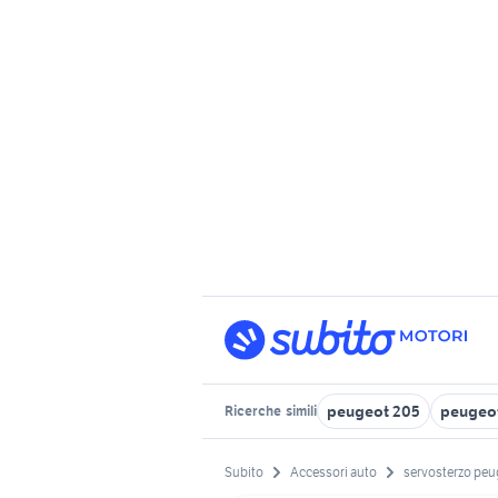
peugeot 205
peugeot
Ricerche
simili
Subito
Accessori auto
servosterzo peu