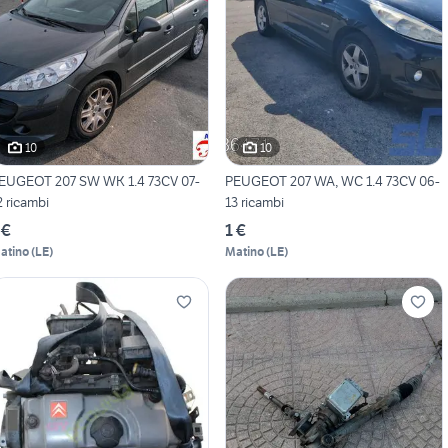
10
10
EUGEOT 207 SW WK 1.4 73CV 07-
PEUGEOT 207 WA, WC 1.4 73CV 06-
2 ricambi
13 ricambi
 €
1 €
atino
(
LE
)
Matino
(
LE
)