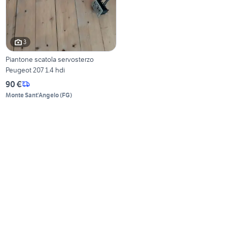
3
Piantone scatola servosterzo
Peugeot 207 1.4 hdi
90 €
Monte Sant'Angelo
(
FG
)