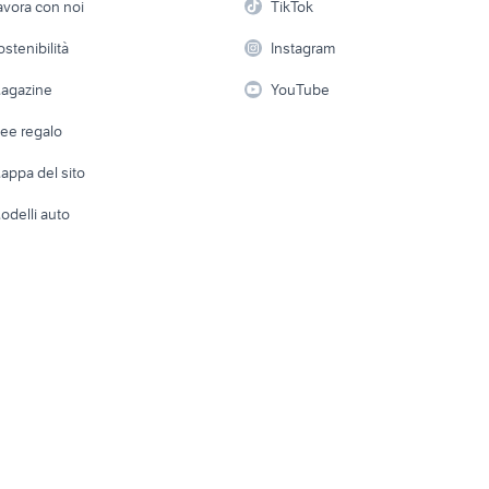
avora con noi
TikTok
abbigliamento
moto
 a schiera
Candidati in cerca di
Audio/Video
Elettrod
ostenibilità
Instagram
lavoro
i
Fotografia
Giardino 
agazine
YouTube
Attrezzature di lavoro
Telefonia
Abbigli
dee regalo
Accesso
e altro
appa del sito
Tutto per
odelli auto