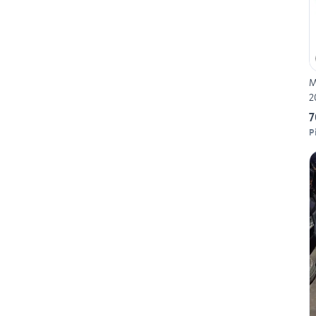
M
2
7
P