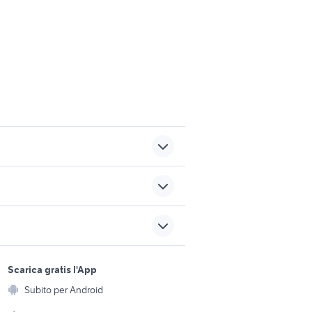
fiat doblo km 0
dorigoni auto usate
sports e hobby
ricambi piaggio accessori
a
Scarica gratis l'App
sori moto
Animali
moto Milano provincia
Subito per Android
ento e
ccessori
Accessori per animali
honda sfx
hi