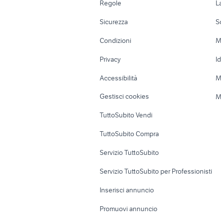
Regole
L
Moto e Scooter
Ville singole e
Sicurezza
S
Accessori Moto
Terreni e rustic
Condizioni
M
Nautica
Garage e box
Privacy
I
Caravan e Camper
Loft, mansarde 
Accessibilità
M
Veicoli commerciali
Case vacanza
Gestisci cookies
M
Uffici e Locali
TuttoSubito Vendi
commerciali
TuttoSubito Compra
Servizio TuttoSubito
Servizio TuttoSubito per Professionisti
Inserisci annuncio
Promuovi annuncio