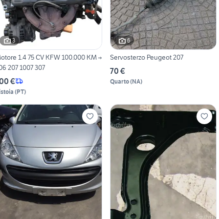
3
6
otore 1.4 75 CV KFW 100.000 KM →
Servosterzo Peugeot 207
06 207 1007 307
70 €
00 €
Quarto
(
NA
)
istoia
(
PT
)