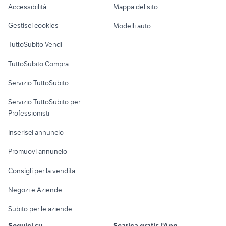
Accessibilità
Mappa del sito
500 four
295 accessori auto
Loft, mansarde e
Veicoli commerciali
altro
Gestisci cookies
Modelli auto
Case vacanza
TuttoSubito Vendi
Uffici e Locali
TuttoSubito Compra
commerciali
Servizio TuttoSubito
elettronica
per la casa e la
sports e hobby
Servizio TuttoSubito per
persona
Informatica
Animali
Professionisti
Arredamento e
Console e
Accessori per
Casalinghi
Inserisci annuncio
Videogiochi
animali
Elettrodomestici
Promuovi annuncio
Audio/Video
Musica e Film
Giardino e Fai da te
Consigli per la vendita
Fotografia
Libri e Riviste
Abbigliamento e
Negozi e Aziende
Telefonia
Strumenti Musicali
Accessori
Subito per le aziende
Sports
Tutto per i bambini
Seguici su
Scarica gratis l'App