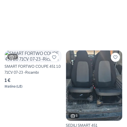
7
SMART FORTWO COUPE 451 1.0
71CV 07-23 -Ricambi
1 €
Matino
(
LE
)
6
SEDILI SMART 451