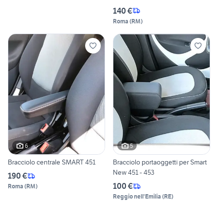
140 €
Roma
(
RM
)
6
5
Bracciolo centrale SMART 451
Bracciolo portaoggetti per Smart
New 451 - 453
190 €
100 €
Roma
(
RM
)
Reggio nell'Emilia
(
RE
)