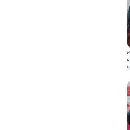
M
5
R