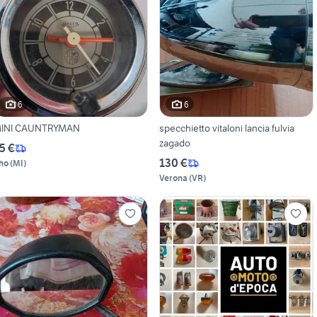
6
6
INI CAUNTRYMAN
specchietto vitaloni lancia fulvia
zagado
5 €
130 €
ho
(
MI
)
Verona
(
VR
)