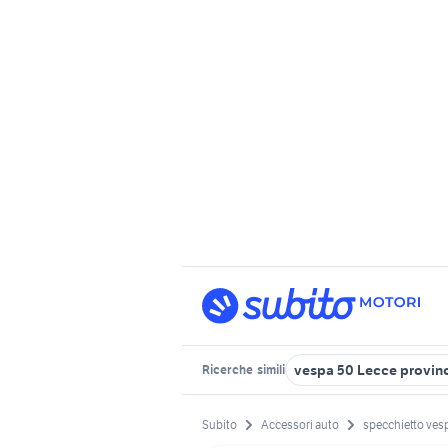
vespa 50 Lecce provin
Ricerche
simili
Subito
Accessori auto
specchietto ves