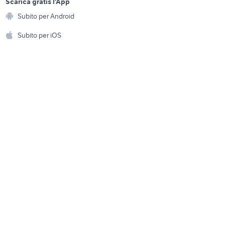
a
Scarica gratis l'App
Animali
Subito per Android
dia
manometro acqua auto
ento e
Accessori per animali
hi
Subito per iOS
Musica e Film
omestici
Libri e Riviste
e Fai da te
Strumenti Musicali
amento e
ri
Sports
 i bambini
Biciclette
Collezionismo