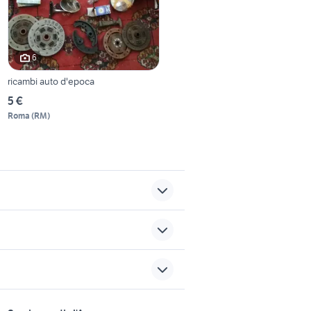
6
ricambi auto d'epoca
5 €
Roma
(
RM
)
nissan silvia
uto
alfa 159 ti berlina usata
sports e hobby
e
kit frizione alfa 156 1.9 jtd