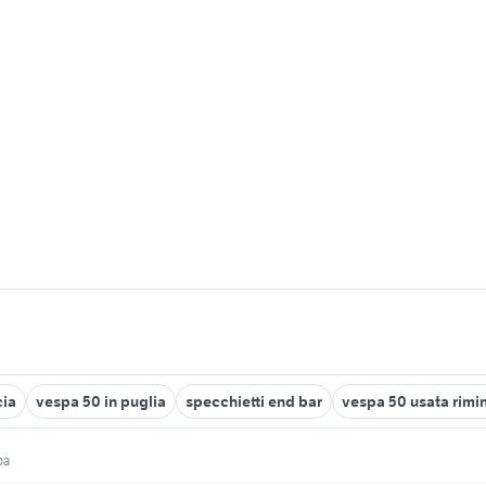
cia
vespa 50 in puglia
specchietti end bar
vespa 50 usata rimin
pa