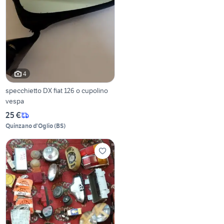
4
specchietto DX fiat 126 o cupolino
vespa
25 €
Quinzano d'Oglio
(
BS
)