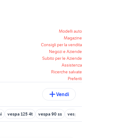
Modelli auto
Magazine
Consigli per la vendita
Negozi e Aziende
Subito per le Aziende
Assistenza
Ricerche salvate
Preferiti
Vendi
i
vespa 125 4t
vespa 90 ss
vespa vba 150
vespa 50 Messina