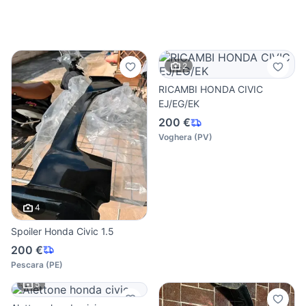
2
RICAMBI HONDA CIVIC
EJ/EG/EK
200 €
Voghera
(
PV
)
4
Spoiler Honda Civic 1.5
200 €
Pescara
(
PE
)
5