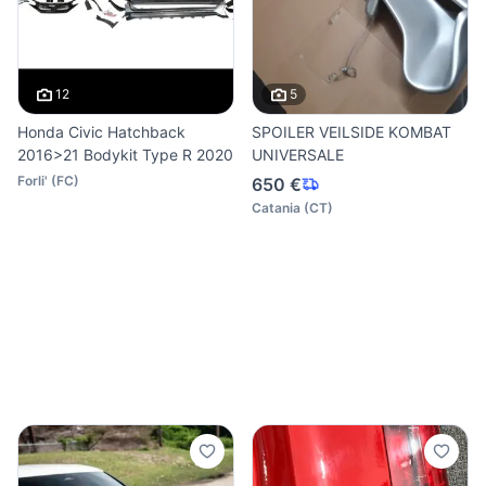
12
5
Honda Civic Hatchback
SPOILER VEILSIDE KOMBAT
2016>21 Bodykit Type R 2020
UNIVERSALE
Forli'
(
FC
)
650 €
Catania
(
CT
)