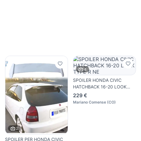
4
SPOILER HONDA CIVIC
HATCHBACK 16-20 LOOK
TYPE R NE
229 €
Mariano Comense
(
CO
)
2
SPOILER PER HONDA CIVIC