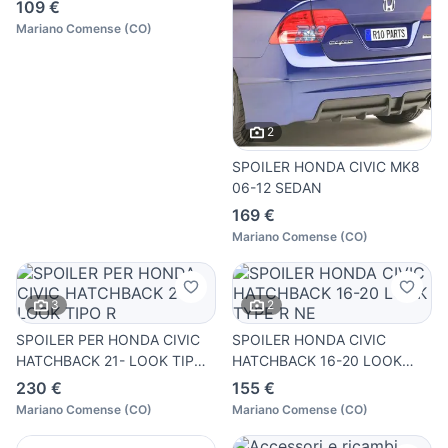
109 €
Mariano Comense
(
CO
)
2
SPOILER HONDA CIVIC MK8
06-12 SEDAN
169 €
Mariano Comense
(
CO
)
3
2
SPOILER PER HONDA CIVIC
SPOILER HONDA CIVIC
HATCHBACK 21- LOOK TIPO
HATCHBACK 16-20 LOOK
R
TYPE R NE
230 €
155 €
Mariano Comense
(
CO
)
Mariano Comense
(
CO
)