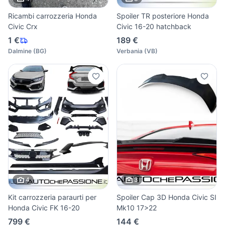
Ricambi carrozzeria Honda
Spoiler TR posteriore Honda
Civic Crx
Civic 16-20 hatchback
1 €
189 €
Dalmine
(
BG
)
Verbania
(
VB
)
4
3
Kit carrozzeria paraurti per
Spoiler Cap 3D Honda Civic SI
Honda Civic FK 16-20
Mk10 17>22
799 €
144 €