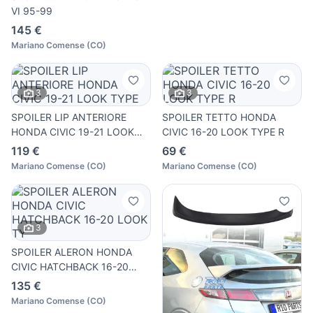
VI 95-99
145 €
Mariano Comense
(
CO
)
3
3
SPOILER LIP ANTERIORE
SPOILER TETTO HONDA
HONDA CIVIC 19-21 LOOK
CIVIC 16-20 LOOK TYPE R
TYPE
119 €
69 €
Mariano Comense
(
CO
)
Mariano Comense
(
CO
)
3
SPOILER ALERON HONDA
CIVIC HATCHBACK 16-20
LOOK TY
135 €
Mariano Comense
(
CO
)