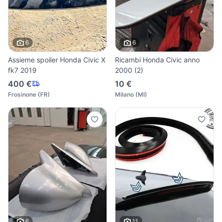
6
6
Assieme spoiler Honda Civic X
Ricambi Honda Civic anno
fk7 2019
2000 (2)
400 €
10 €
Frosinone
(
FR
)
Milano
(
MI
)
6
11