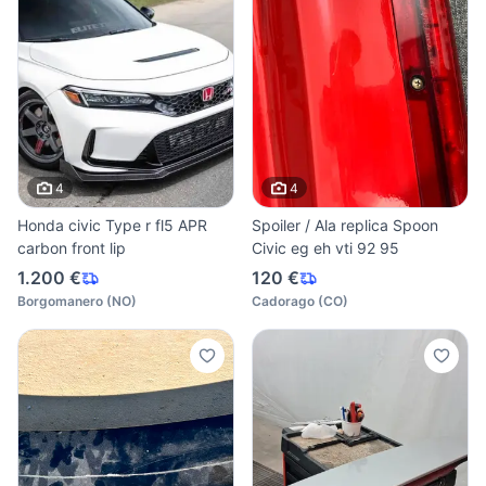
4
4
Honda civic Type r fl5 APR
Spoiler / Ala replica Spoon
carbon front lip
Civic eg eh vti 92 95
1.200 €
120 €
Borgomanero
(
NO
)
Cadorago
(
CO
)