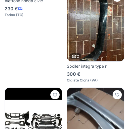
Alettone honda civic
230 €
Torino
(
TO
)
2
Spoiler integra type r
300 €
Olgiate Olona
(
VA
)