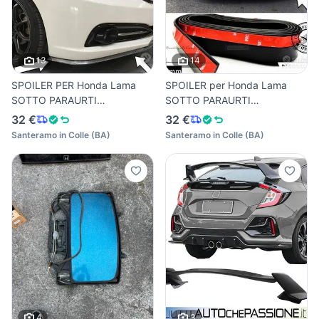
13
14
SPOILER PER Honda Lama
SPOILER per Honda Lama
SOTTO PARAURTI
SOTTO PARAURTI
MINIGONNE
MINIGONNE
32 €
32 €
Santeramo in Colle
(
BA
)
Santeramo in Colle
(
BA
)
4
3