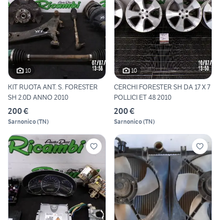
10
10
KIT RUOTA ANT. S. FORESTER
CERCHI FORESTER SH DA 17 X 7
SH 2.0D ANNO 2010
POLLICI ET 48 2010
200 €
200 €
Sarnonico
(
TN
)
Sarnonico
(
TN
)