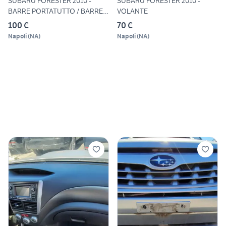
SUBARU FORESTER 2010 -
SUBARU FORESTER 2010 -
BARRE PORTATUTTO / BARRE
VOLANTE
PO
100 €
70 €
Napoli
(
NA
)
Napoli
(
NA
)