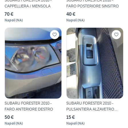
SUBARU FORESTER 2010 -
SUBARU FORESTER 2010 -
CAPPELLIERA / MENSOLA
FARO POSTERIORE SINSITRO
70 €
40 €
Napoli
(
NA
)
Napoli
(
NA
)
SUBARU FORESTER 2010 -
SUBARU FORESTER 2010 -
FARO ANTERIORE DESTRO
PULSANTIERA ALZAVETRO
ANTER
50 €
15 €
Napoli
(
NA
)
Napoli
(
NA
)