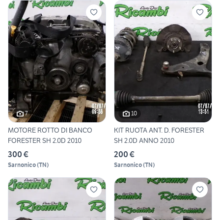
7
10
MOTORE ROTTO DI BANCO
KIT RUOTA ANT. D. FORESTER
FORESTER SH 2.0D 2010
SH 2.0D ANNO 2010
300 €
200 €
Sarnonico
(
TN
)
Sarnonico
(
TN
)