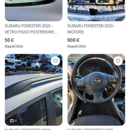
SUBARU FORESTER 2010 -
SUBARU FORESTER 2010 -
VETRO FISSO POSTERIORE
MOTORE
SINS
50 €
900 €
Napoli
(
NA
)
Napoli
(
NA
)
4