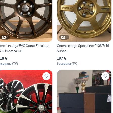
6
6
erchi in lega EVOCorse Excalibur
Cerchi in lega Speedline 2108 7x16
x18 Impreza STI
Subaru
18 €
197 €
usegana
(
TV
)
Susegana
(
TV
)