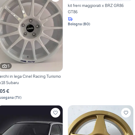
kit freni maggiorati x BRZ GR86
GT86
Bologna
(
BO
)
5
erchi in lega Cinel Racing Turismo
x18 Subaru
05 €
usegana
(
TV
)