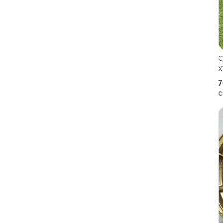
C
X
7
C