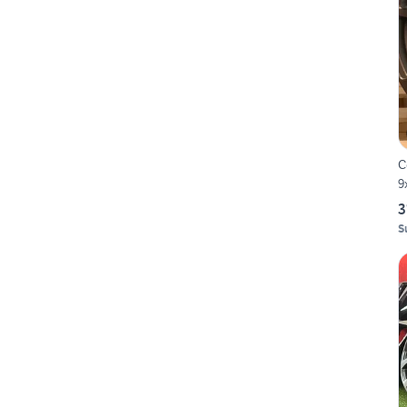
C
9
3
S