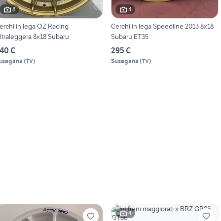
8
4
erchi in lega OZ Racing
Cerchi in lega Speedline 2013 8x18
ltraleggera 8x18 Subaru
Subaru ET35
40 €
295 €
usegana
(
TV
)
Susegana
(
TV
)
4