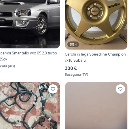
4
icambi Smantello wrx 05 2.0 turbo
Cerchi in lega Speedline Champion
25cv
7x16 Subaru
icata
(
AG
)
200 €
Susegana
(
TV
)