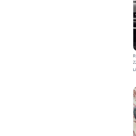
R
2
L