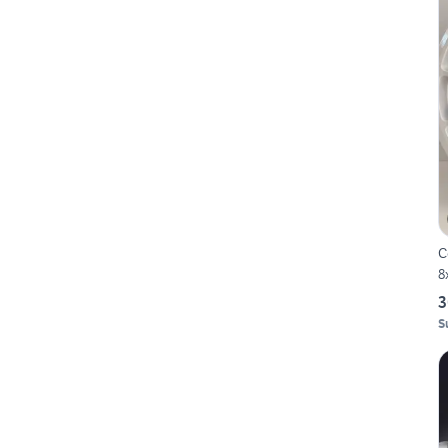
C
8
3
S