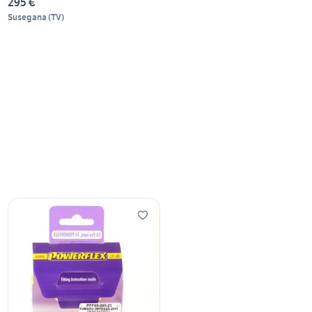
295 €
Susegana
(
TV
)