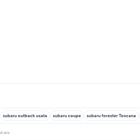
subaru outback usata
subaru coupe
subaru forester Toscana
ti wrx