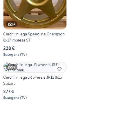
4
Cerchi in lega Speedline Champion
8x17 Impreza STI
228 €
Susegana
(
TV
)
9
Cerchi in lega JR wheels JR11 8x17
Subaru
277 €
Susegana
(
TV
)