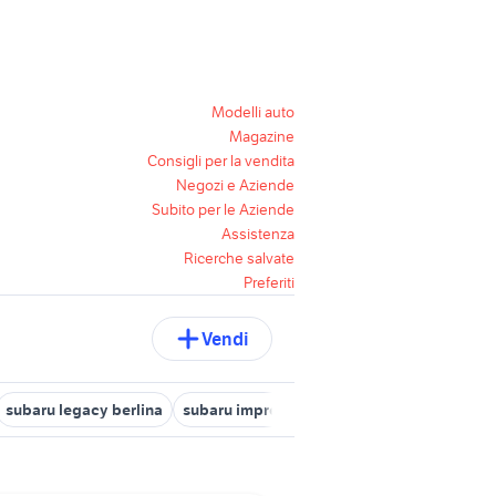
Modelli auto
Magazine
Consigli per la vendita
Negozi e Aziende
Subito per le Aziende
Assistenza
Ricerche salvate
Preferiti
Vendi
subaru legacy berlina
subaru impreza wrx sti 2005
subaru impr