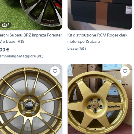
5
erchi Subaru BRZ Impreza Forester
Kit distribuzione RCM Roger clark
V e Boxer R19
motorsportSubaru
Licata
(
AG
)
00 €
ampolongo Maggiore
(
VE
)