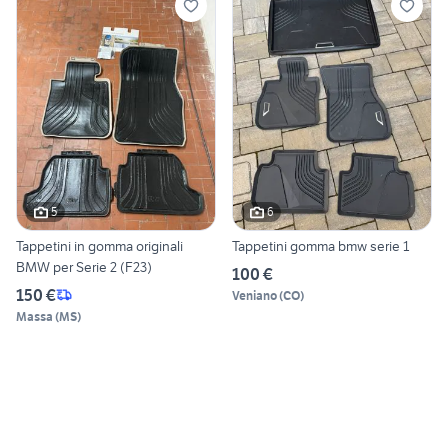
5
6
Tappetini in gomma originali
Tappetini gomma bmw serie 1
BMW per Serie 2 (F23)
100 €
150 €
Veniano
(
CO
)
Massa
(
MS
)