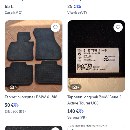
65 €
25 €
Carpi
(
MO
)
Viterbo
(
VT
)
5
4
Tappetini originali BMW X1 f48
Tappetini originali BMW Serie 2
Active Tourer U06
50 €
140 €
Erbusco
(
BS
)
Verona
(
VR
)