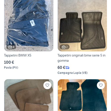
4
2
Tappetini BMW X5
Tappetini originali bmw serie 5 in
gomma
100 €
60 €
Pavia
(
PV
)
Campagna Lupia
(
VE
)