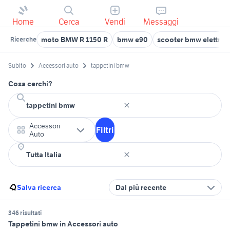
Home
Cerca
Vendi
Messaggi
moto BMW R 1150 R
bmw e90
scooter bmw elettric
Ricerche
Subito
Accessori auto
tappetini bmw
Cosa cerchi?
Accessori
Filtri
Auto
Salva ricerca
Dal più recente
346 risultati
Tappetini bmw in Accessori auto