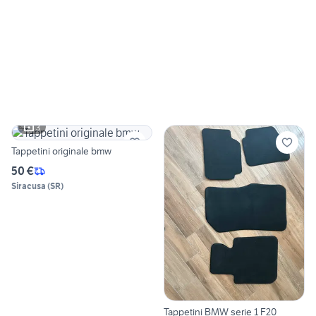
3
Tappetini originale bmw
50 €
Siracusa
(
SR
)
Tappetini BMW serie 1 F20