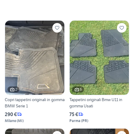
2
6
Copri tappetini originali in gomma
Tappetini originali Bmw U11 in
BMW Serie 1
gomma Usati
290 €
75 €
Milano
(
MI
)
Parma
(
PR
)