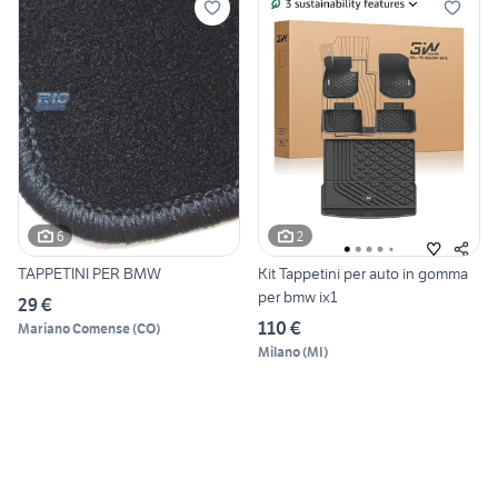
6
2
TAPPETINI PER BMW
Kit Tappetini per auto in gomma
per bmw ix1
29 €
110 €
Mariano Comense
(
CO
)
Milano
(
MI
)