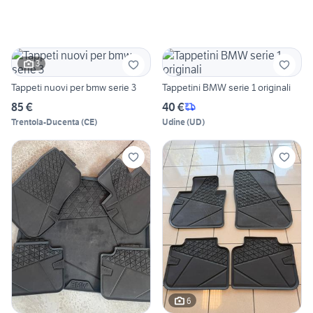
3
Tappeti nuovi per bmw serie 3
Tappetini BMW serie 1 originali
85 €
40 €
Trentola-Ducenta
(
CE
)
Udine
(
UD
)
6