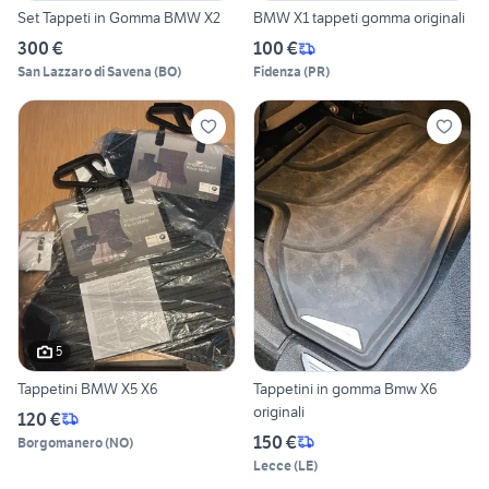
Set Tappeti in Gomma BMW X2
BMW X1 tappeti gomma originali
300 €
100 €
San Lazzaro di Savena
(
BO
)
Fidenza
(
PR
)
5
Tappetini BMW X5 X6
Tappetini in gomma Bmw X6
originali
120 €
150 €
Borgomanero
(
NO
)
Lecce
(
LE
)