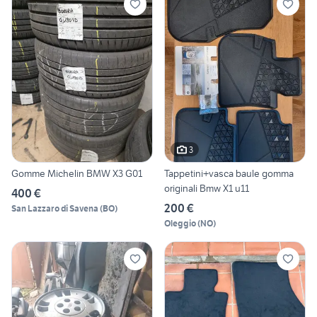
3
Gomme Michelin BMW X3 G01
Tappetini+vasca baule gomma
originali Bmw X1 u11
400 €
200 €
San Lazzaro di Savena
(
BO
)
Oleggio
(
NO
)