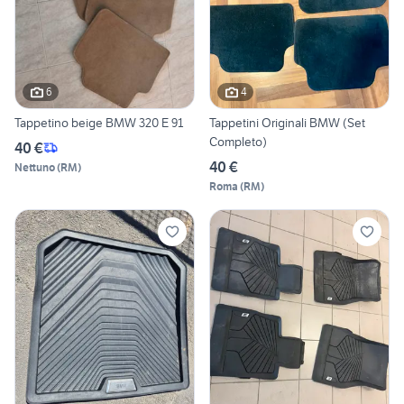
6
4
Tappetino beige BMW 320 E 91
Tappetini Originali BMW (Set
Completo)
40 €
40 €
Nettuno
(
RM
)
Roma
(
RM
)