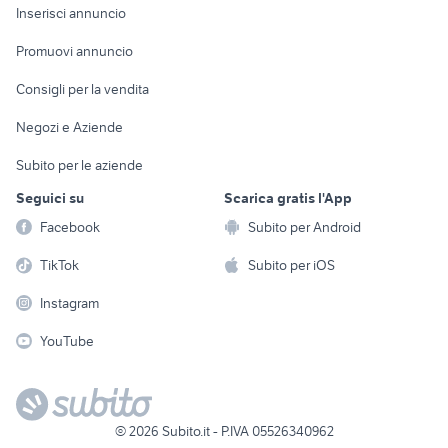
Console e
Accessori per
Casalinghi
Inserisci annuncio
Videogiochi
animali
Elettrodomestici
Promuovi annuncio
Audio/Video
Musica e Film
Giardino e Fai da te
Consigli per la vendita
Fotografia
Libri e Riviste
Abbigliamento e
Negozi e Aziende
Telefonia
Strumenti Musicali
Accessori
Subito per le aziende
Sports
Tutto per i bambini
Seguici su
Scarica gratis l'App
Biciclette
Facebook
Subito per Android
Collezionismo
TikTok
Subito per iOS
Instagram
YouTube
©
2026
Subito.it - P.IVA 05526340962