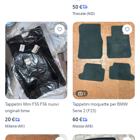
50 €
Trecate
(
NO
)
3
Tappetini Mini F55 F56 nuovi
Tappetini moquette per BMW
originali bmw
Serie 2 (F23)
20 €
60 €
Milano
(
MI
)
Massa
(
MS
)