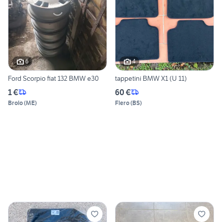
6
4
Ford Scorpio fiat 132 BMW e30
tappetini BMW X1 (U 11)
1 €
60 €
Brolo
(
ME
)
Flero
(
BS
)