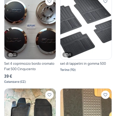
11
6
Set 4 coprimozzo bordo cromato
set di tappetini in gomma 500
Fiat 500 Cinqucento
Torino
(
TO
)
39 €
Catanzaro
(
CZ
)