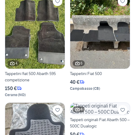
4
6
Tappetini fiat 500 Abarth 595
Tappetini Fiat 500
competizione
40 €
150 €
Campobasso
(
CB
)
Cerano
(
NO
)
4
Tappeti originali Fiat Abarth 500 –
500C Dualogic
50 €