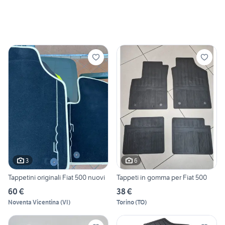
3
6
Tappetini originali Fiat 500 nuovi
Tappeti in gomma per Fiat 500
60 €
38 €
Noventa Vicentina
(
VI
)
Torino
(
TO
)