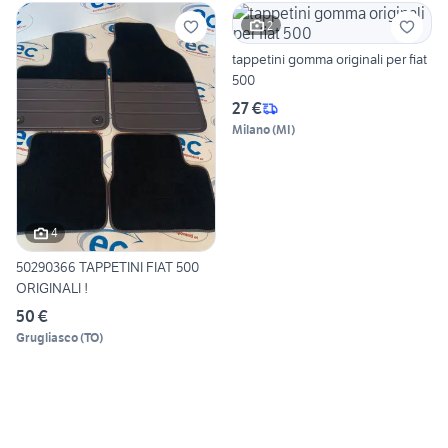
2
tappetini gomma originali per fiat
500
27 €
Milano
(
MI
)
4
50290366 TAPPETINI FIAT 500
ORIGINALI !
50 €
Grugliasco
(
TO
)