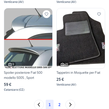
Venticano
(
AV
)
Venticano
(
AV
)
9
29
Spoiler posteriore Fiat 500
Tappetini in Moquette per Fiat
modello 500S , Sport
25 €
59 €
Venticano
(
AV
)
Catanzaro
(
CZ
)
1
2