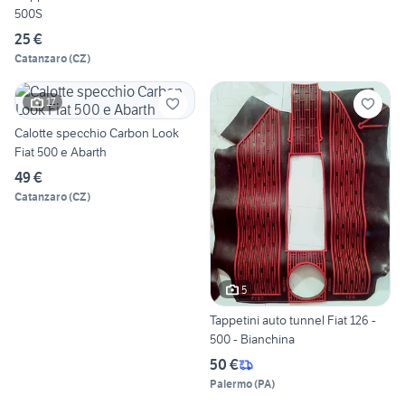
500S
25 €
Catanzaro
(
CZ
)
17
Calotte specchio Carbon Look
Fiat 500 e Abarth
49 €
Catanzaro
(
CZ
)
5
Tappetini auto tunnel Fiat 126 -
500 - Bianchina
50 €
Palermo
(
PA
)