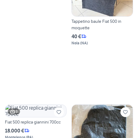
Tappetino baule Fiat 500 in
moquette
40 €
Nola
(
NA
)
6
Fiat 500 replica giannini 700cc
18.000 €
Montelepre
(
PA
)