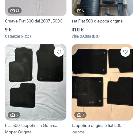
13
6
Chiave Fiat 500 dal 2007 , 500C
set Fiat 500 d'epoca originali
9 €
410 €
Catanzaro
(
CZ
)
Villa d'Adda
(
BG
)
6
3
Fiat 500 Tappetini In Gomma
Tappetino originale fiat 500
Mopar Originali
lounge