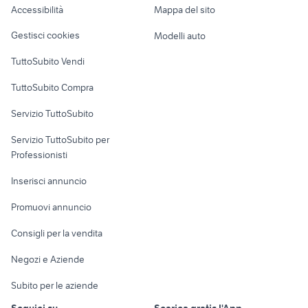
Accessibilità
Mappa del sito
Loft, mansarde e
Veicoli commerciali
altro
Gestisci cookies
Modelli auto
Case vacanza
TuttoSubito Vendi
Uffici e Locali
TuttoSubito Compra
commerciali
Servizio TuttoSubito
elettronica
per la casa e la
sports e hobby
Servizio TuttoSubito per
persona
Informatica
Animali
Professionisti
Arredamento e
Console e
Accessori per
Casalinghi
Inserisci annuncio
Videogiochi
animali
Elettrodomestici
Promuovi annuncio
Audio/Video
Musica e Film
Giardino e Fai da te
Consigli per la vendita
Fotografia
Libri e Riviste
Abbigliamento e
Negozi e Aziende
Telefonia
Strumenti Musicali
Accessori
Subito per le aziende
Sports
Tutto per i bambini
Seguici su
Scarica gratis l'App