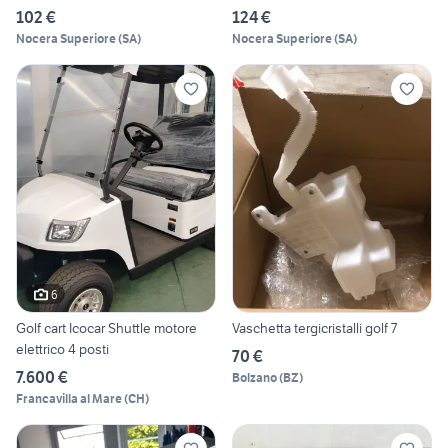
102 €
124 €
Nocera Superiore
(
SA
)
Nocera Superiore
(
SA
)
6
Golf cart Icocar Shuttle motore
Vaschetta tergicristalli golf 7
elettrico 4 posti
70 €
7.600 €
Bolzano
(
BZ
)
Francavilla al Mare
(
CH
)