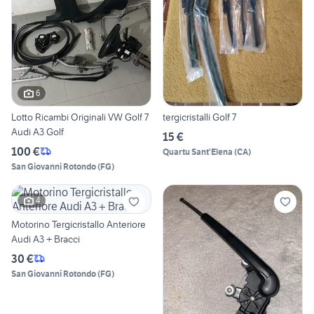
6
Lotto Ricambi Originali VW Golf 7
tergicristalli Golf 7
Audi A3 Golf
15 €
100 €
Quartu Sant'Elena
(
CA
)
San Giovanni Rotondo
(
FG
)
4
Motorino Tergicristallo Anteriore
Audi A3 + Bracci
30 €
San Giovanni Rotondo
(
FG
)