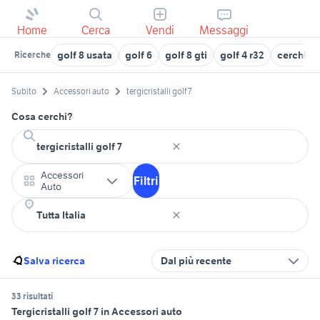
Home
Cerca
Vendi
Messaggi
golf 8 usata
golf 6
golf 8 gti
golf 4 r32
cerchi 18
Ricerche
Subito
Accessori auto
tergicristalli golf 7
Cosa cerchi?
Accessori
Filtri
Auto
Salva ricerca
Dal più recente
33 risultati
Tergicristalli golf 7 in Accessori auto