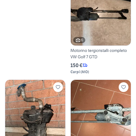
6
Motorino tergicristalli completo
VW Golf 7 GTD
150 €
Carpi
(
MO
)