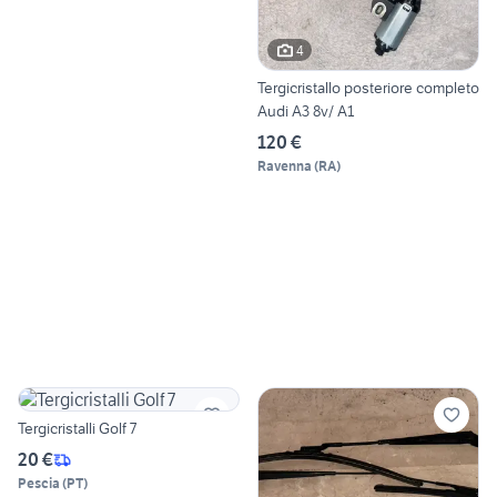
4
Tergicristallo posteriore completo
Audi A3 8v/ A1
120 €
Ravenna
(
RA
)
Tergicristalli Golf 7
20 €
Pescia
(
PT
)