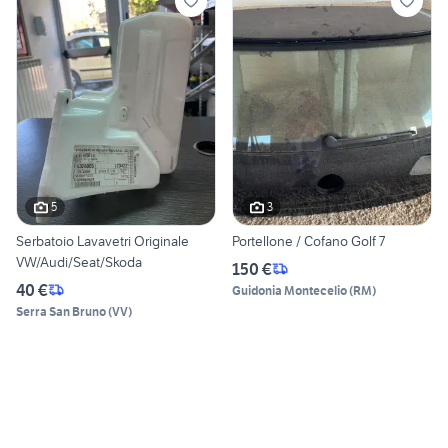
5
3
Serbatoio Lavavetri Originale
Portellone / Cofano Golf 7
VW/Audi/Seat/Skoda
150 €
40 €
Guidonia Montecelio
(
RM
)
Serra San Bruno
(
VV
)