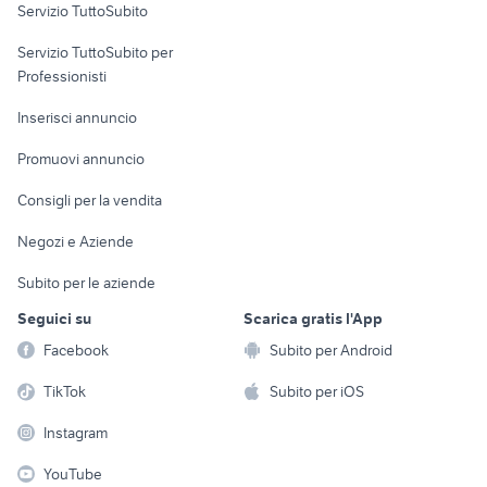
Servizio TuttoSubito
elettronica
per la casa e la
sports e hobby
Servizio TuttoSubito per
persona
Informatica
Animali
Professionisti
Arredamento e
Console e
Accessori per
Casalinghi
Inserisci annuncio
Videogiochi
animali
Elettrodomestici
Promuovi annuncio
Audio/Video
Musica e Film
Giardino e Fai da te
Consigli per la vendita
Fotografia
Libri e Riviste
Abbigliamento e
Negozi e Aziende
Telefonia
Strumenti Musicali
Accessori
Subito per le aziende
Sports
Tutto per i bambini
Seguici su
Scarica gratis l'App
Biciclette
Facebook
Subito per Android
Collezionismo
TikTok
Subito per iOS
Instagram
YouTube