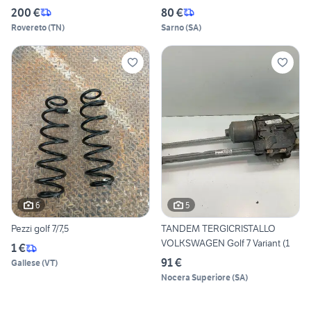
200 €
80 €
Rovereto
(
TN
)
Sarno
(
SA
)
6
5
Pezzi golf 7/7,5
TANDEM TERGICRISTALLO
VOLKSWAGEN Golf 7 Variant (1
1 €
91 €
Gallese
(
VT
)
Nocera Superiore
(
SA
)