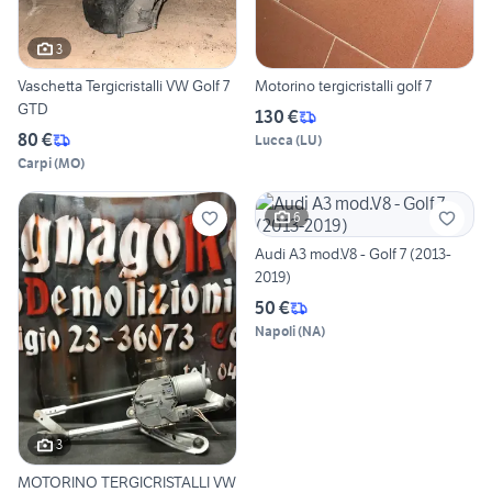
3
Vaschetta Tergicristalli VW Golf 7
Motorino tergicristalli golf 7
GTD
130 €
80 €
Lucca
(
LU
)
Carpi
(
MO
)
6
Audi A3 mod.V8 - Golf 7 (2013-
2019)
50 €
Napoli
(
NA
)
3
MOTORINO TERGICRISTALLI VW