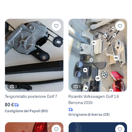
3
5
Tergicristallo posteriore Golf 7
Ricambi Volkswagen Golf 1.6
Benzina 2010-
80 €
Castiglione dei Pepoli
(
BO
)
Gricignano di Aversa
(
CE
)