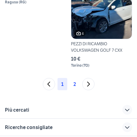
Ragusa
(
RG
)
4
PEZZI DI RICAMBIO
VOLKSWAGEN GOLF 7 CXX
10 €
Torino
(
TO
)
1
2
Più cercati
Correlati
Richerche simili
Suggerimenti
Ricerche consigliate
golf auto Latina
auto golf 7
toyota corolla