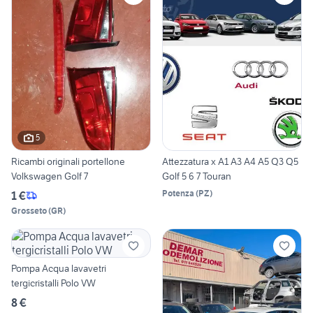
5
Ricambi originali portellone
Attezzatura x A1 A3 A4 A5 Q3 Q5
Volkswagen Golf 7
Golf 5 6 7 Touran
Potenza
(
PZ
)
1 €
Grosseto
(
GR
)
Pompa Acqua lavavetri
tergicristalli Polo VW
8 €