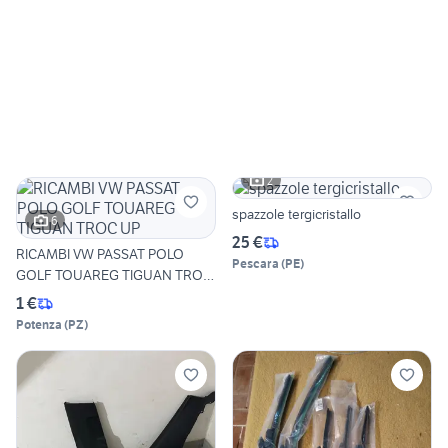
2
spazzole tergicristallo
6
25 €
RICAMBI VW PASSAT POLO
Pescara
(
PE
)
GOLF TOUAREG TIGUAN TROC
UP
1 €
Potenza
(
PZ
)