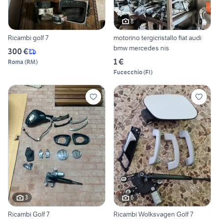
8
Ricambi golf 7
motorino tergicristallo fiat audi
bmw mercedes nis
300 €
1 €
Roma
(
RM
)
Fucecchio
(
FI
)
3
6
Ricambi Golf 7
Ricambi Wolksvagen Golf 7