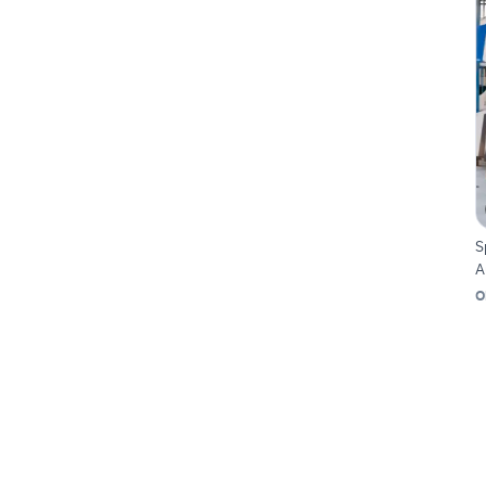
S
A
O