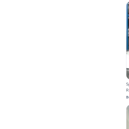
S
R
B