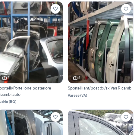
5
5
portelli/Portellone posteriore
Sportelli ant/post dx/sx Vari Ricambi
icambi auto
Varese
(
VA
)
udrio
(
BO
)