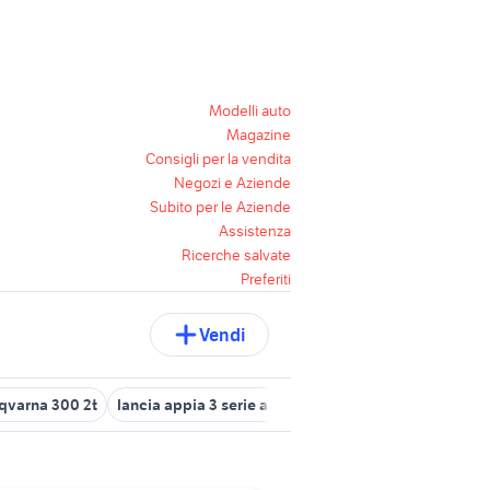
Modelli auto
Magazine
Consigli per la vendita
Negozi e Aziende
Subito per le Aziende
Assistenza
Ricerche salvate
Preferiti
Vendi
qvarna 300 2t
lancia appia 3 serie auto
ford focus st mk2
bmw 