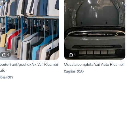
4
4
portelli ant/post dx/sx Vari Ricambi
Musata completa Vari Auto Ricambi
uto
Cagliari
(
CA
)
lbia
(
OT
)