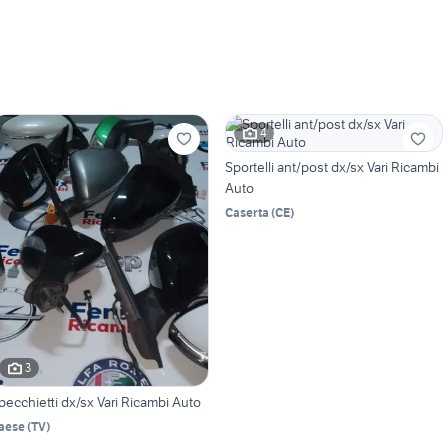
4
Sportelli ant/post dx/sx Vari Ricambi
Auto
Caserta
(
CE
)
3
pecchietti dx/sx Vari Ricambi Auto
aese
(
TV
)