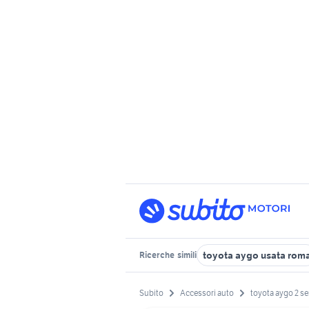
toyota aygo usata rom
Ricerche
simili
Subito
Accessori auto
toyota aygo 2 se