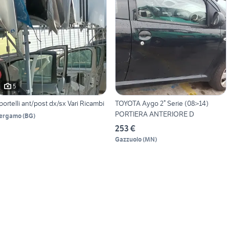
5
portelli ant/post dx/sx Vari Ricambi
TOYOTA Aygo 2° Serie (08>14)
PORTIERA ANTERIORE D
ergamo
(
BG
)
253 €
Gazzuolo
(
MN
)