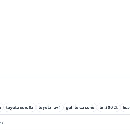
a
toyota corolla
toyota rav4
golf terza serie
tm 300 2t
hus
rie