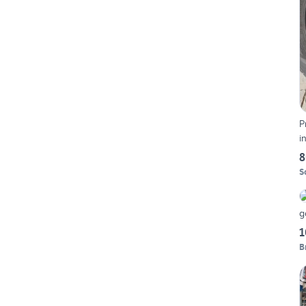
P
i
8
S
g
1
B