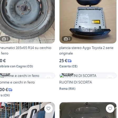
2
2
neumatici 165x65 R14 su cerchio
plancia stereo Aygo Toyota 2 serie
n ferro
originale
0 €
25 €
olbiate con Cagno
(
CO
)
Caserta
(
CE
)
4
14
omme e cerchi in ferro
RUOTINI DI SCORTA
Roma
(
RM
)
00 €
ra
(
CN
)