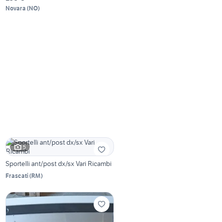
Novara
(
NO
)
5
Sportelli ant/post dx/sx Vari Ricambi
Frascati
(
RM
)