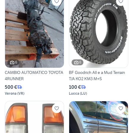
6
6
CAMBIO AUTOMATICO TOYOTA
BF Goodrich All e a Mud Terrain
4RUNNER
T/A KO2 KM3 M+S
500 €
100 €
Verona
(
VR
)
Lucca
(
LU
)