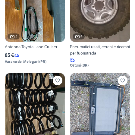
4
6
Antenna Toyota Land Cruiser
Pneumatici usati, cerchi e ricambi
per fuoristrada
85 €
Varano de' Melegari
(
PR
)
Ostuni
(
BR
)