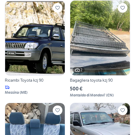
2
Ricambi Toyota kzj 90
Bagagliera toyota kzj 90
500 €
Messina
(
ME
)
Montaldo di Mondovi'
(
CN
)