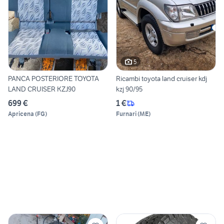
5
PANCA POSTERIORE TOYOTA
Ricambi toyota land cruiser kdj
LAND CRUISER KZJ90
kzj 90/95
699 €
1 €
Apricena
(
FG
)
Furnari
(
ME
)