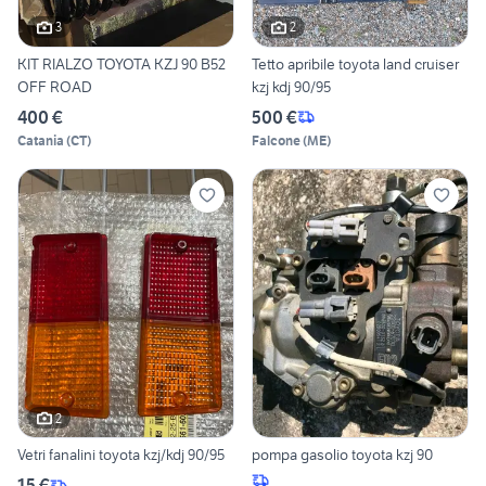
3
2
KIT RIALZO TOYOTA KZJ 90 B52
Tetto apribile toyota land cruiser
OFF ROAD
kzj kdj 90/95
400 €
500 €
Catania
(
CT
)
Falcone
(
ME
)
2
Vetri fanalini toyota kzj/kdj 90/95
pompa gasolio toyota kzj 90
15 €