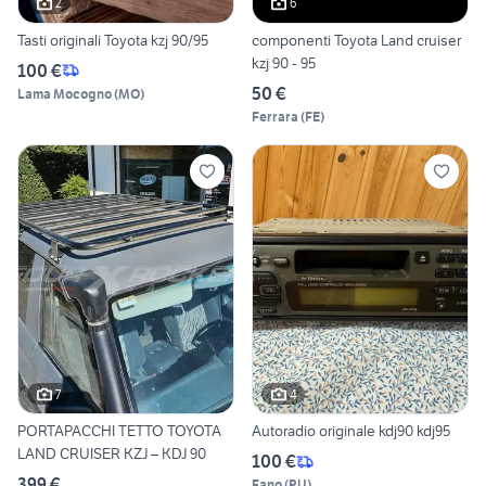
2
6
Tasti originali Toyota kzj 90/95
componenti Toyota Land cruiser
kzj 90 - 95
100 €
50 €
Lama Mocogno
(
MO
)
Ferrara
(
FE
)
7
4
PORTAPACCHI TETTO TOYOTA
Autoradio originale kdj90 kdj95
LAND CRUISER KZJ – KDJ 90
100 €
399 €
Fano
(
PU
)