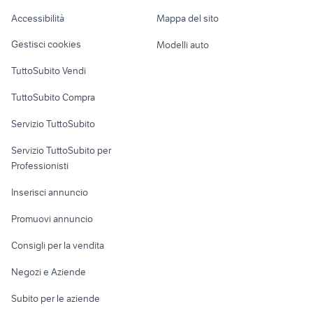
Caravan e Camper
proto
accessori moto
Accessibilità
Mappa del sito
Loft, mansarde e
Veicoli commerciali
yamaha x-max 400
alfa 75 3.0 v6
altro
Gestisci cookies
Modelli auto
Case vacanza
TuttoSubito Vendi
Uffici e Locali
TuttoSubito Compra
commerciali
Servizio TuttoSubito
elettronica
per la casa e la
sports e hobby
Servizio TuttoSubito per
persona
Informatica
Animali
Professionisti
Arredamento e
Console e
Accessori per
Casalinghi
Inserisci annuncio
Videogiochi
animali
Elettrodomestici
Promuovi annuncio
Audio/Video
Musica e Film
Giardino e Fai da te
Consigli per la vendita
Fotografia
Libri e Riviste
Abbigliamento e
Negozi e Aziende
Telefonia
Strumenti Musicali
Accessori
Subito per le aziende
Sports
Tutto per i bambini