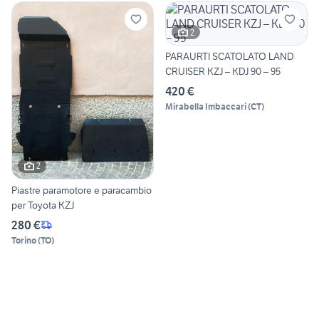
2
PARAURTI SCATOLATO LAND
CRUISER KZJ – KDJ 90 – 95
420 €
Mirabella Imbaccari
(
CT
)
2
Piastre paramotore e paracambio
per Toyota KZJ
280 €
Torino
(
TO
)