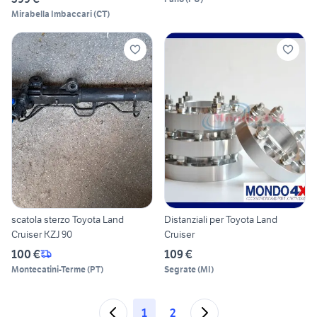
Mirabella Imbaccari
(
CT
)
scatola sterzo Toyota Land
Distanziali per Toyota Land
Cruiser KZJ 90
Cruiser
100 €
109 €
Montecatini-Terme
(
PT
)
Segrate
(
MI
)
1
2