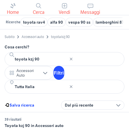
Home
Cerca
Vendi
Messaggi
toyota rav4
alfa 90
vespa 90 ss
lamborghini 874 
Ricerche
Subito
Accessori auto
toyota kzj 90
Cosa cerchi?
Accessori
Filtri
Auto
Salva ricerca
Dal più recente
39 risultati
Toyota kzj 90 in Accessori auto