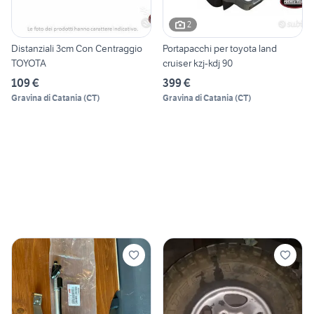
2
Distanziali 3cm Con Centraggio
Portapacchi per toyota land
TOYOTA
cruiser kzj-kdj 90
109 €
399 €
Gravina di Catania
(
CT
)
Gravina di Catania
(
CT
)