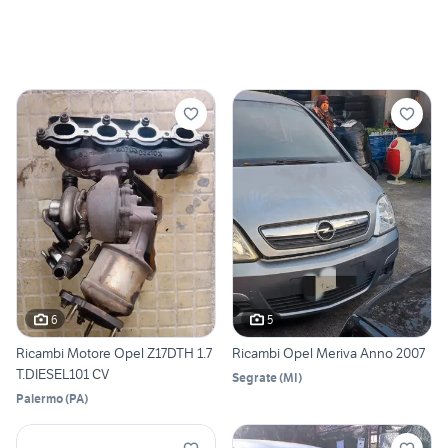
6
5
Ricambi Motore Opel Z17DTH 1.7
Ricambi Opel Meriva Anno 2007
T.DIESEL101 CV
Segrate
(
MI
)
Palermo
(
PA
)