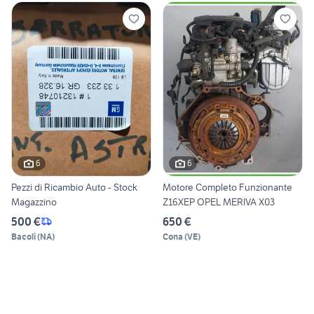
6
6
Pezzi di Ricambio Auto - Stock
Motore Completo Funzionante
Magazzino
Z16XEP OPEL MERIVA X03
500 €
650 €
Bacoli
(
NA
)
Cona
(
VE
)