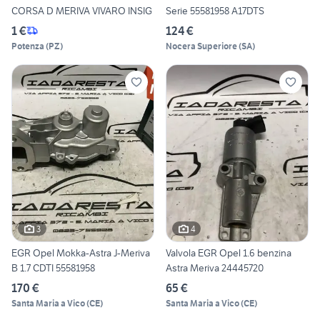
CORSA D MERIVA VIVARO INSIG
Serie 55581958 A17DTS
1 €
124 €
Potenza
(
PZ
)
Nocera Superiore
(
SA
)
3
4
EGR Opel Mokka-Astra J-Meriva
Valvola EGR Opel 1.6 benzina
B 1.7 CDTI 55581958
Astra Meriva 24445720
170 €
65 €
Santa Maria a Vico
(
CE
)
Santa Maria a Vico
(
CE
)