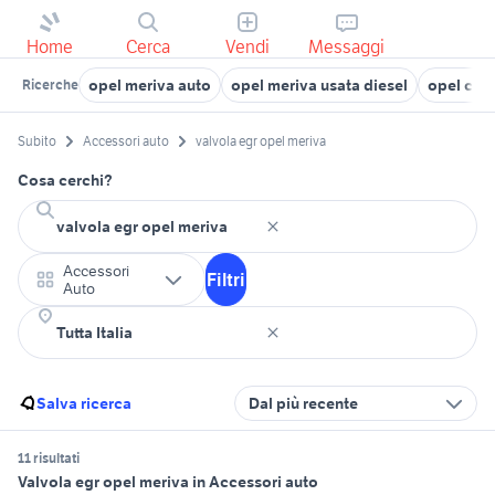
Home
Cerca
Vendi
Messaggi
opel meriva auto
opel meriva usata diesel
opel cor
Ricerche
Subito
Accessori auto
valvola egr opel meriva
Cosa cerchi?
Accessori
Filtri
Auto
Salva ricerca
Dal più recente
11 risultati
Valvola egr opel meriva in Accessori auto