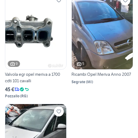
9
5
Valvola egr opel meriva a 1700
Ricambi Opel Meriva Anno 2007
cdti 101 cavalli
Segrate
(
MI
)
45 €
Pozzallo
(
RG
)