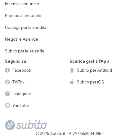
Console e
Accessori per
Casalinghi
Inserisci annuncio
Videogiochi
animali
Elettrodomestici
Promuovi annuncio
Audio/Video
Musica e Film
Giardino e Fai da te
Consigli per la vendita
Fotografia
Libri e Riviste
Abbigliamento e
Negozi e Aziende
Telefonia
Strumenti Musicali
Accessori
Subito per le aziende
Sports
Tutto per i bambini
Seguici su
Scarica gratis l'App
Biciclette
Facebook
Subito per Android
Collezionismo
TikTok
Subito per iOS
Instagram
YouTube
©
2026
Subito.it - P.IVA 05526340962