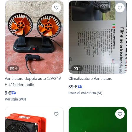
4
4
Ventilatore doppio auto 12V/24V
Climatizzatore Ventilatore
F-411 orientabile
39 €
9 €
Colle di Val d'Elsa
(
SI
)
Perugia
(
PG
)