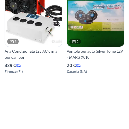
6
2
Aria Condizionata 12v AC clima
Ventola per auto SilverHome 12V
per camper
- MARS X616
329 €
20 €
Firenze
(
FI
)
Casoria
(
NA
)