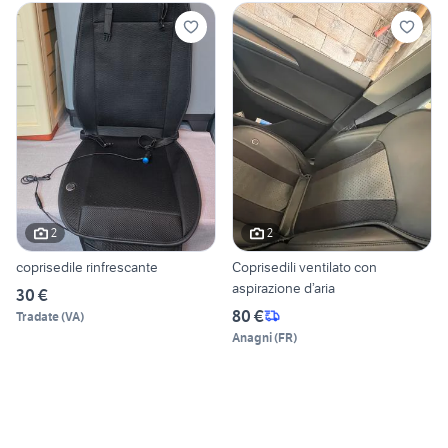
2
2
coprisedile rinfrescante
Coprisedili ventilato con
aspirazione d’aria
30 €
80 €
Tradate
(
VA
)
Anagni
(
FR
)