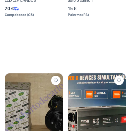
LED 12V CANBUS
auto o camion
20 €
15 €
Campobasso
(
CB
)
Palermo
(
PA
)