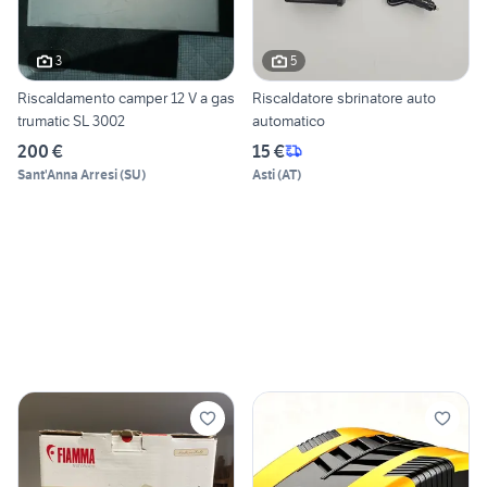
3
5
Riscaldamento camper 12 V a gas
Riscaldatore sbrinatore auto
trumatic SL 3002
automatico
200 €
15 €
Sant'Anna Arresi
(
SU
)
Asti
(
AT
)