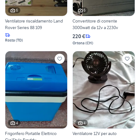
6
6
Ventilatore riscaldamento Land
Convertitore di corrente
Rover Series 88 109
3000watt da 12v a 2230v
220 €
Rosta
(
TO
)
Ortona
(
CH
)
4
4
Frigorifero Portatile Elettrico
Ventilatore 12V per auto