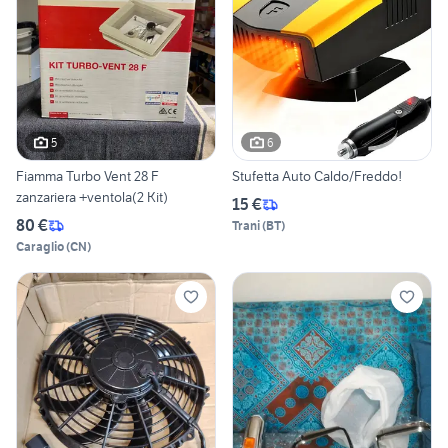
5
6
Fiamma Turbo Vent 28 F
Stufetta Auto Caldo/Freddo!
zanzariera +ventola(2 Kit)
15 €
80 €
Trani
(
BT
)
Caraglio
(
CN
)