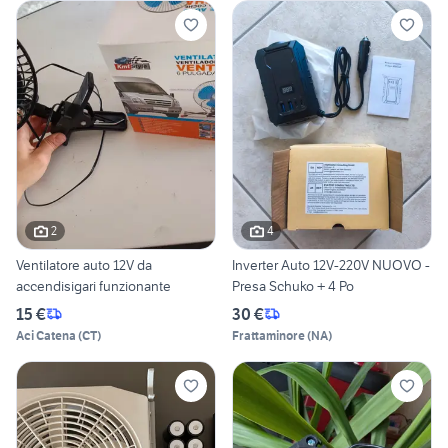
2
4
Ventilatore auto 12V da
Inverter Auto 12V-220V NUOVO -
accendisigari funzionante
Presa Schuko + 4 Po
15 €
30 €
Aci Catena
(
CT
)
Frattaminore
(
NA
)