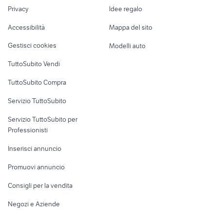
Nautica
lavoro
ford mondeo
auto grandinate
Privacy
Idee regalo
Garage e box
auto Napoli provincia
suzuki jimny diesel
Caravan e Camper
Accessibilità
Mappa del sito
Loft, mansarde e
Veicoli commerciali
altro
Gestisci cookies
Modelli auto
Case vacanza
TuttoSubito Vendi
Uffici e Locali
TuttoSubito Compra
commerciali
Servizio TuttoSubito
elettronica
per la casa e la
sports e hobby
Servizio TuttoSubito per
persona
Informatica
Animali
Professionisti
Arredamento e
Console e
Accessori per
Casalinghi
Inserisci annuncio
Videogiochi
animali
Elettrodomestici
Promuovi annuncio
Audio/Video
Musica e Film
Giardino e Fai da te
Consigli per la vendita
Fotografia
Libri e Riviste
Abbigliamento e
Negozi e Aziende
Telefonia
Strumenti Musicali
Accessori