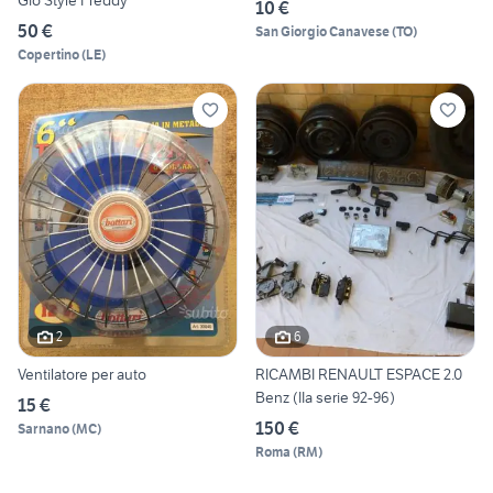
Gio’Style Freddy
10 €
50 €
San Giorgio Canavese
(
TO
)
Copertino
(
LE
)
2
6
Ventilatore per auto
RICAMBI RENAULT ESPACE 2.0
Benz (IIa serie 92-96)
15 €
150 €
Sarnano
(
MC
)
Roma
(
RM
)