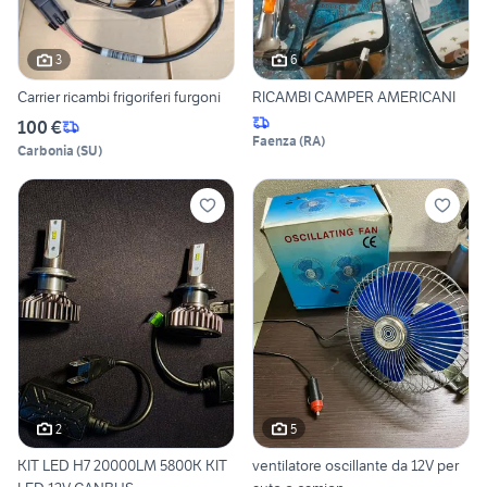
3
6
Carrier ricambi frigoriferi furgoni
RICAMBI CAMPER AMERICANI
100 €
Faenza
(
RA
)
Carbonia
(
SU
)
2
5
KIT LED H7 20000LM 5800K KIT
ventilatore oscillante da 12V per