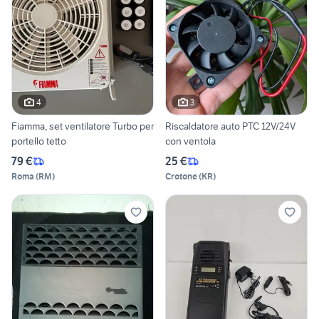
4
3
Fiamma, set ventilatore Turbo per
Riscaldatore auto PTC 12V/24V
portello tetto
con ventola
79 €
25 €
Roma
(
RM
)
Crotone
(
KR
)