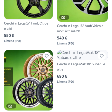
3
Cerchi in Lega 17" Ford, Citroen
Cerchi in Lega 16" Audi Volvo e
e altri
molti altri march
550 €
540 €
Limena
(
PD
)
Limena
(
PD
)
Cerchi in Lega Mak 18" Subaru e
altre
690 €
Limena
(
PD
)
3