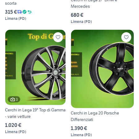
scorta
Mercedes
315 €
680 €
Limena
(
PD
)
Limena
(
PD
)
3
Cerchi in Lega 19" Top di Gamma
Cerchi in Lega 20 Porsche
- varie vetture
Differenziati
1.020 €
1.390 €
Limena
(
PD
)
Limena
(
PD
)