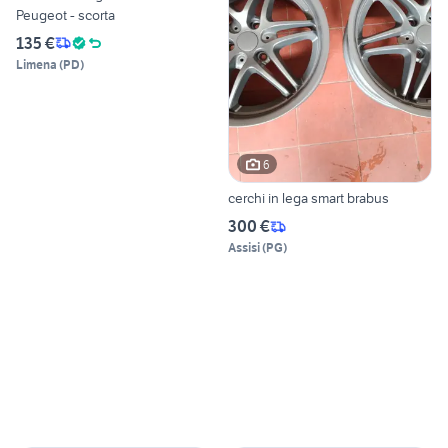
Peugeot - scorta
135 €
Limena
(
PD
)
6
cerchi in lega smart brabus
300 €
Assisi
(
PG
)