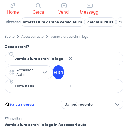
Home
Cerca
Vendi
Messaggi
attrezzature cabine verniciatura
cerchi audi a1
cerch
Ricerche
Subito
Accessori auto
verniciatura cerchi in lega
Cosa cerchi?
Accessori
Filtri
Auto
Salva ricerca
Dal più recente
774 risultati
Verniciatura cerchi in lega in Accessori auto