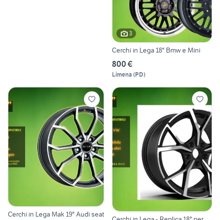
3
Cerchi in Lega 18" Bmw e Mini
800 €
Limena
(
PD
)
Cerchi in Lega Mak 19" Audi seat
Cerchi in Lega - Replica 18" per