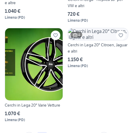
e altre
VW e altri
1.040 €
720 €
Limena
(
PD
)
Limena
(
PD
)
4
Cerchi in Lega 20" Citroen, Jaguar
e altri
1.150 €
Limena
(
PD
)
Cerchi in Lega 20" Varie Vetture
1.070 €
Limena
(
PD
)