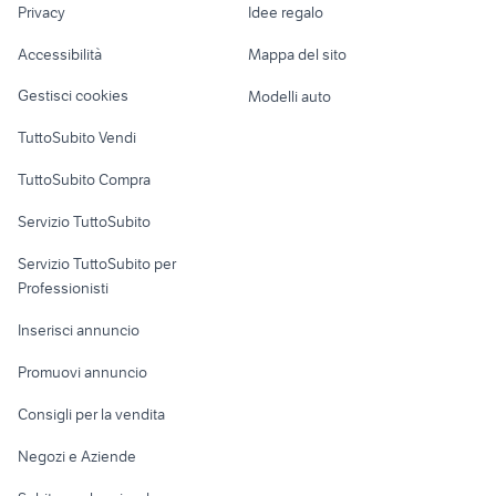
ricambi bmw accessori auto
Privacy
Idee regalo
Garage e box
turbo polo accessori auto
Milano provincia
Caravan e Camper
Accessibilità
Mappa del sito
Loft, mansarde e
Veicoli commerciali
altro
Gestisci cookies
Modelli auto
Case vacanza
TuttoSubito Vendi
Uffici e Locali
TuttoSubito Compra
commerciali
Servizio TuttoSubito
elettronica
per la casa e la
sports e hobby
Servizio TuttoSubito per
persona
Informatica
Animali
Professionisti
Arredamento e
Console e
Accessori per
Casalinghi
Inserisci annuncio
Videogiochi
animali
Elettrodomestici
Promuovi annuncio
Audio/Video
Musica e Film
Giardino e Fai da te
Consigli per la vendita
Fotografia
Libri e Riviste
Abbigliamento e
Negozi e Aziende
Telefonia
Strumenti Musicali
Accessori