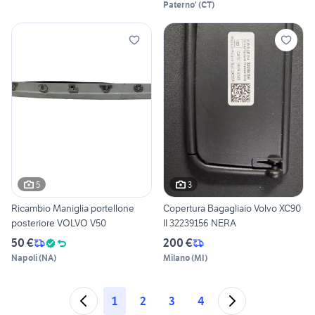
Paterno'
(
CT
)
5
3
Ricambio Maniglia portellone
Copertura Bagagliaio Volvo XC90
posteriore VOLVO V50
II 32239156 NERA
50 €
200 €
Napoli
(
NA
)
Milano
(
MI
)
1
2
3
4