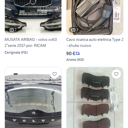
2
3
MUSATA AIRBAG - volvo xc60
Cavo ricarica auto elettrica Type 2
2°serie 2017-poi- RICAM
- shuko nuovo
Cerignola
(
FG
)
90 €
Arona
(
NO
)