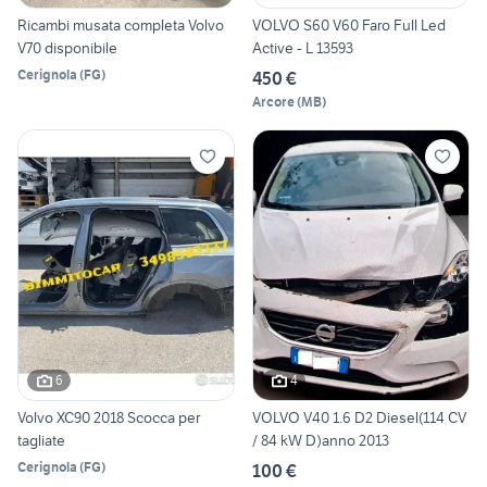
Ricambi musata completa Volvo
VOLVO S60 V60 Faro Full Led
V70 disponibile
Active - L 13593
Cerignola
(
FG
)
450 €
Arcore
(
MB
)
6
4
Volvo XC90 2018 Scocca per
VOLVO V40 1.6 D2 Diesel(114 CV
tagliate
/ 84 kW D)anno 2013
Cerignola
(
FG
)
100 €