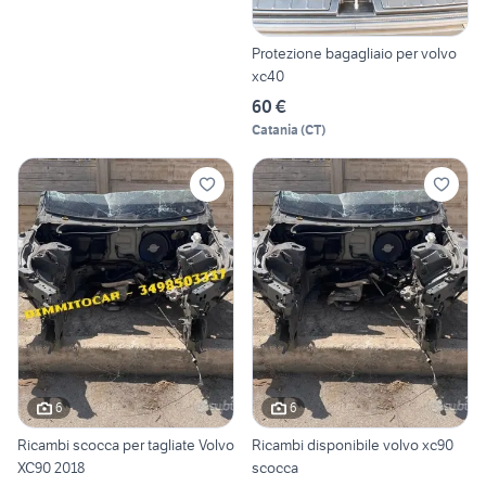
Protezione bagagliaio per volvo
xc40
60 €
Catania
(
CT
)
6
6
Ricambi scocca per tagliate Volvo
Ricambi disponibile volvo xc90
XC90 2018
scocca