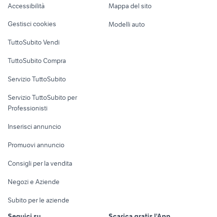
Accessibilità
Mappa del sito
Loft, mansarde e
Veicoli commerciali
altro
Gestisci cookies
Modelli auto
Case vacanza
TuttoSubito Vendi
Uffici e Locali
TuttoSubito Compra
commerciali
Servizio TuttoSubito
elettronica
per la casa e la
sports e hobby
Servizio TuttoSubito per
persona
Informatica
Animali
Professionisti
Arredamento e
Console e
Accessori per
Casalinghi
Inserisci annuncio
Videogiochi
animali
Elettrodomestici
Promuovi annuncio
Audio/Video
Musica e Film
Giardino e Fai da te
Consigli per la vendita
Fotografia
Libri e Riviste
Abbigliamento e
Negozi e Aziende
Telefonia
Strumenti Musicali
Accessori
Subito per le aziende
Sports
Tutto per i bambini
Seguici su
Scarica gratis l'App