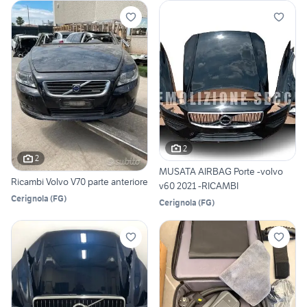
2
2
MUSATA AIRBAG Porte -volvo
Ricambi Volvo V70 parte anteriore
v60 2021 -RICAMBI
Cerignola
(
FG
)
Cerignola
(
FG
)