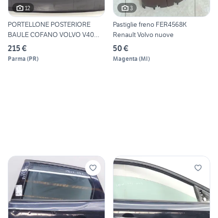
12
3
PORTELLONE POSTERIORE
Pastiglie freno FER4568K
BAULE COFANO VOLVO V40
Renault Volvo nuove
Serie
215 €
50 €
Parma
(
PR
)
Magenta
(
MI
)