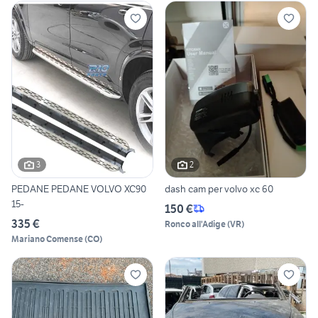
3
2
PEDANE PEDANE VOLVO XC90
dash cam per volvo xc 60
15-
150 €
335 €
Ronco all'Adige
(
VR
)
Mariano Comense
(
CO
)