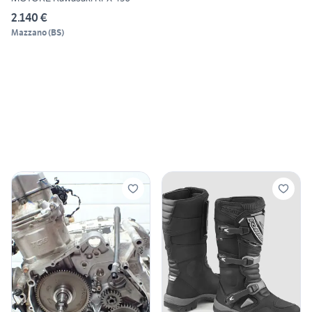
2.140 €
Mazzano
(
BS
)