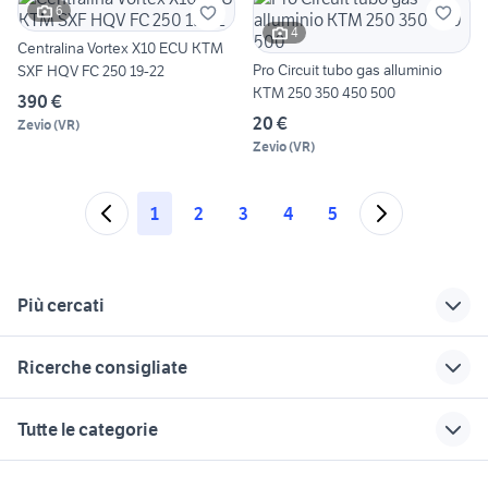
6
4
Centralina Vortex X10 ECU KTM
Pro Circuit tubo gas alluminio
SXF HQV FC 250 19-22
KTM 250 350 450 500
390 €
20 €
Zevio
(
VR
)
Zevio
(
VR
)
1
2
3
4
5
Più cercati
Correlati
Richerche simili
Suggerimenti
Ricerche consigliate
cupolino africa twin
quad
quad accessori
accessori moto
moto Napoli
lml star 200
piaggio ape 50
gomme quad
Tutte le categorie
provincia
bauletto quad
accessori auto
suzuki gsx s 750 usata
moto 125 usate sardegna
cagiva mito 125
quad 300cc
quad accessori
cagiva 125
moto da strada
motori
immobili
lavoro e servizi
usata
moto Cosenza