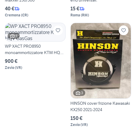
Maxxer 250/300
end universali.
40 €
15 €
Cremona
(
CR
)
Roma
(
RM
)
5
WP XACT PRO8950
monoammortizzatore KTM HQV
GasGas
900 €
Zevio
(
VR
)
3
HINSON cover frizione Kawasaki
KX250 2021-2024
150 €
Zevio
(
VR
)