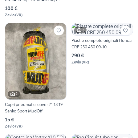
100 €
Zevio
(
VR
)
2
Piastre complete originali Honda
CRF 250 450 09-10
290 €
Zevio
(
VR
)
2
Copri pneumatici cover 21 18 19
Sanko Sport MudOff
15 €
Zevio
(
VR
)