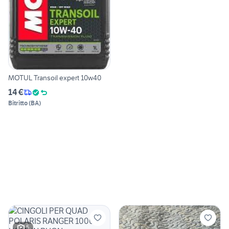
MOTUL Transoil expert 10w40
14 €
Bitritto
(
BA
)
5