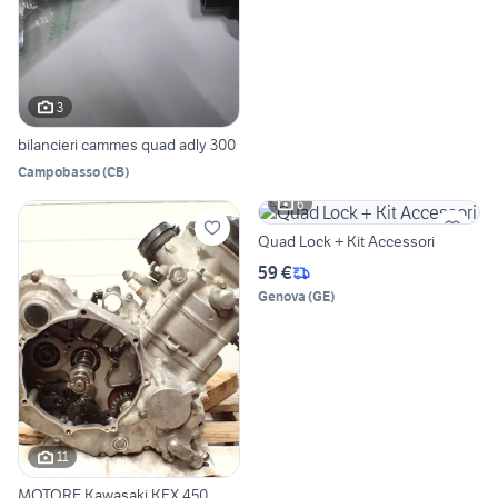
3
bilancieri cammes quad adly 300
Campobasso
(
CB
)
6
Quad Lock + Kit Accessori
59 €
Genova
(
GE
)
11
MOTORE Kawasaki KFX 450