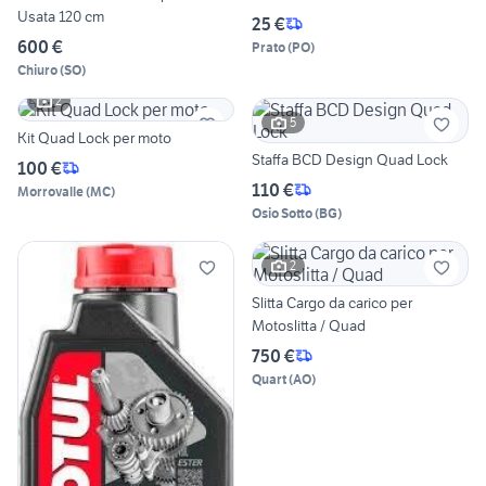
Usata 120 cm
25 €
600 €
Prato
(
PO
)
Chiuro
(
SO
)
2
5
Kit Quad Lock per moto
Staffa BCD Design Quad Lock
100 €
110 €
Morrovalle
(
MC
)
Osio Sotto
(
BG
)
2
Slitta Cargo da carico per
Motoslitta / Quad
750 €
Quart
(
AO
)