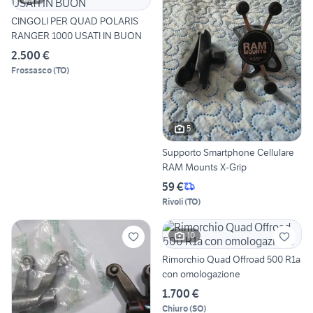
CINGOLI PER QUAD POLARIS
RANGER 1000 USATI IN BUON
2.500 €
Frossasco
(
TO
)
5
Supporto Smartphone Cellulare
RAM Mounts X-Grip
59 €
Rivoli
(
TO
)
10
Rimorchio Quad Offroad 500 R1a
con omologazione
1.700 €
Chiuro
(
SO
)