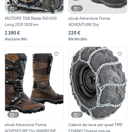
9
3
MOTORE TGB Blade 550 600
stivali Adventure Forma
Long 2019 3019 km
ADVENTURE Dry
2.190 €
220 €
Mazzano
(
BS
)
Bitritto
(
BA
)
2
2
stivali Adventure Forma
Catene da neve per quad TIRE
ADVENTURE Dry MARRONE
CHAINS Diverse misure