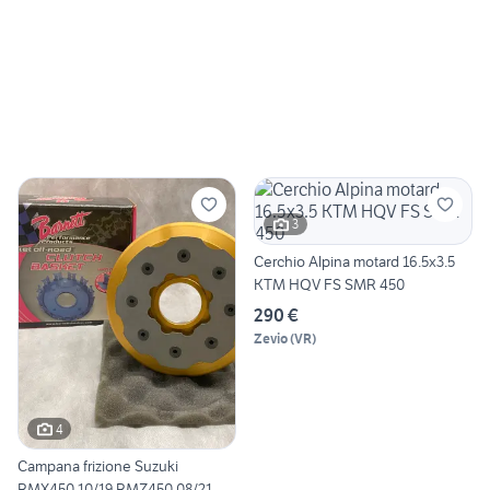
3
Cerchio Alpina motard 16.5x3.5
KTM HQV FS SMR 450
290 €
Zevio
(
VR
)
4
Campana frizione Suzuki
RMX450 10/19 RMZ450 08/21