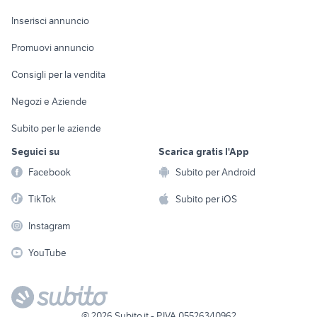
Arredamento e
Console e
Accessori per
Casalinghi
Inserisci annuncio
Videogiochi
animali
Elettrodomestici
Promuovi annuncio
Audio/Video
Musica e Film
Giardino e Fai da te
Consigli per la vendita
Fotografia
Libri e Riviste
Abbigliamento e
Negozi e Aziende
Telefonia
Strumenti Musicali
Accessori
Subito per le aziende
Sports
Tutto per i bambini
Seguici su
Scarica gratis l'App
Biciclette
Facebook
Subito per Android
Collezionismo
TikTok
Subito per iOS
Instagram
YouTube
©
2026
Subito.it - P.IVA 05526340962