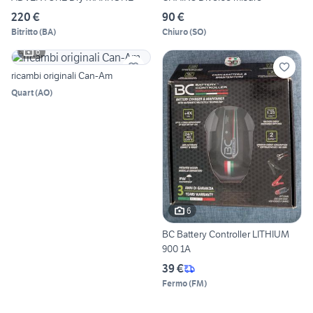
220 €
90 €
Bitritto
(
BA
)
Chiuro
(
SO
)
6
ricambi originali Can-Am
Quart
(
AO
)
6
BC Battery Controller LITHIUM
900 1A
39 €
Fermo
(
FM
)