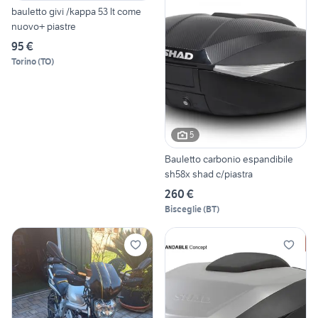
bauletto givi /kappa 53 lt come
nuovo+ piastre
95 €
Torino
(
TO
)
5
Bauletto carbonio espandibile
sh58x shad c/piastra
260 €
Bisceglie
(
BT
)