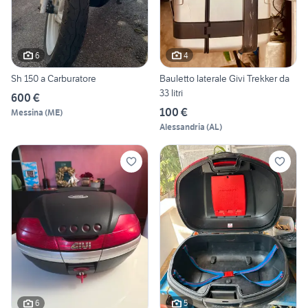
6
4
Sh 150 a Carburatore
Bauletto laterale Givi Trekker da
33 litri
600 €
100 €
Messina
(
ME
)
Alessandria
(
AL
)
6
5