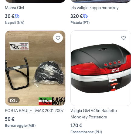
Marca Givi
tris valigie kappa monokey
30 €
320 €
Napoli
(
NA
)
Pistoia
(
PT
)
5
PORTA BAULE TMAX 2001 2007
Valigia Givi V46n Bauletto
Monokey Posteriore
50 €
170 €
Bernareggio
(
MB
)
Fossombrone
(
PU
)