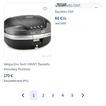
6
Bauletto GIVI
60 €
Jesi
(
AN
)
Valigia Givi Tech V46NT Bauletto
Monokey Posterior
170 €
Fossombrone
(
PU
)
1
2
3
4
5