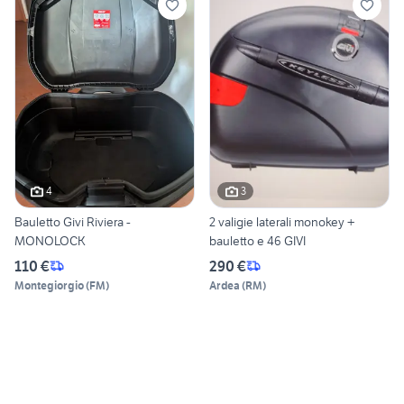
4
3
Bauletto Givi Riviera -
2 valigie laterali monokey +
MONOLOCK
bauletto e 46 GIVI
110 €
290 €
Montegiorgio
(
FM
)
Ardea
(
RM
)