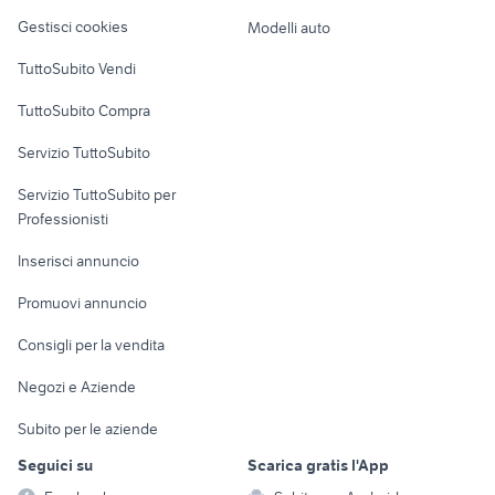
Veicoli commerciali
altro
Gestisci cookies
Modelli auto
Case vacanza
TuttoSubito Vendi
Uffici e Locali
TuttoSubito Compra
commerciali
Servizio TuttoSubito
elettronica
per la casa e la
sports e hobby
Servizio TuttoSubito per
persona
Informatica
Animali
Professionisti
Arredamento e
Console e
Accessori per
Casalinghi
Inserisci annuncio
Videogiochi
animali
Elettrodomestici
Promuovi annuncio
Audio/Video
Musica e Film
Giardino e Fai da te
Consigli per la vendita
Fotografia
Libri e Riviste
Abbigliamento e
Negozi e Aziende
Telefonia
Strumenti Musicali
Accessori
Subito per le aziende
Sports
Tutto per i bambini
Seguici su
Scarica gratis l'App
Biciclette