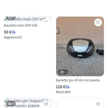
5
Bauletto moto GIVI V46
50 €
Oggiono
(
LC
)
4
bauletto givi 46 litri con piastra
120 €
Rimini
(
RN
)
6