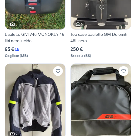
3
5
Bauletto GIVI V46 MONOKEY 46
Top case bauletto GIVI Dolomiti
litri nero lucido
46L nero
95 €
250 €
Cogliate
(
MB
)
Brescia
(
BS
)
6