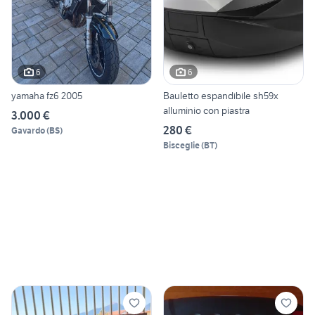
6
6
yamaha fz6 2005
Bauletto espandibile sh59x
alluminio con piastra
3.000 €
280 €
Gavardo
(
BS
)
Bisceglie
(
BT
)