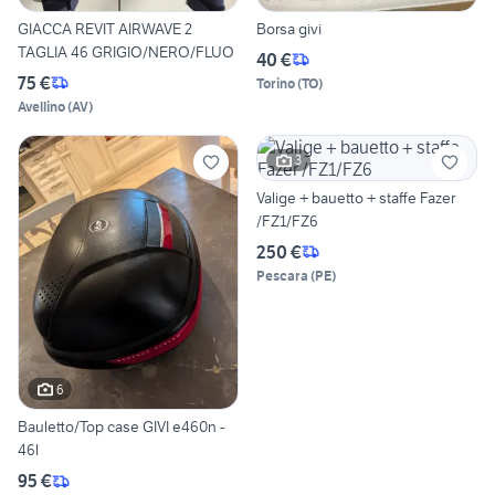
GIACCA REVIT AIRWAVE 2
Borsa givi
TAGLIA 46 GRIGIO/NERO/FLUO
40 €
75 €
Torino
(
TO
)
Avellino
(
AV
)
3
Valige + bauetto + staffe Fazer
/FZ1/FZ6
250 €
Pescara
(
PE
)
6
Bauletto/Top case GIVI e460n -
46l
95 €