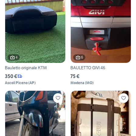
4
6
Bauletto originale KTM
BAULETTO GIVI 46
350 €
75 €
Ascoli Piceno
(
AP
)
Modena
(
MO
)