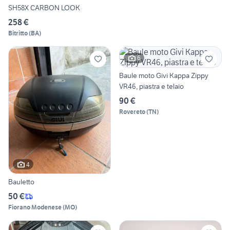
SH58X CARBON LOOK
258 €
Bitritto
(
BA
)
6
Baule moto Givi Kappa Zippy
VR46, piastra e telaio
90 €
Rovereto
(
TN
)
4
Bauletto
50 €
Fiorano Modenese
(
MO
)