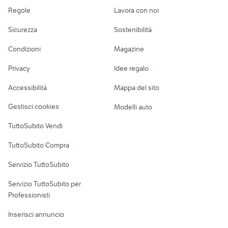
Accessori Auto
Camere/Posti letto
Servizi
pikes peak
honda rc30 accessori moto
husqvarna 610 in sicilia
borse multistrada
Regole
Lavora con noi
moto 125 usate
accessori moto
ducati multistrada
Moto e Scooter
Ville singole e a
Candidati in cerca di
sardegna
bmw 650 cs
mercedes glc restyling
Sicurezza
Sostenibilità
enduro
schiera
lavoro
batteria ducati
yamaha r1m 2020
quad piemonte
Accessori Moto
multistrada 1200
ducati multistrada
Condizioni
Magazine
Terreni e rustici
Attrezzature di
volkswagen moto
trombe bitonali
1200s accessori
ducati multistrada
Nautica
lavoro
accessori mitsubishi pajero
moto
ducati 848 accessori moto
Privacy
Idee regalo
1200s
Garage e box
Caravan e Camper
mappature ducati
Accessibilità
Mappa del sito
Loft, mansarde e
multistrada
Veicoli commerciali
altro
Gestisci cookies
Modelli auto
Case vacanza
TuttoSubito Vendi
Uffici e Locali
TuttoSubito Compra
commerciali
Servizio TuttoSubito
elettronica
per la casa e la
sports e hobby
Servizio TuttoSubito per
persona
Informatica
Animali
Professionisti
Arredamento e
Console e
Accessori per
Casalinghi
Inserisci annuncio
Videogiochi
animali