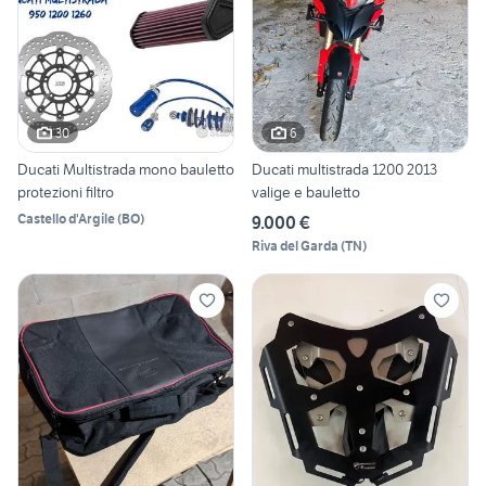
30
6
Ducati Multistrada mono bauletto
Ducati multistrada 1200 2013
protezioni filtro
valige e bauletto
Castello d'Argile
(
BO
)
9.000 €
Riva del Garda
(
TN
)