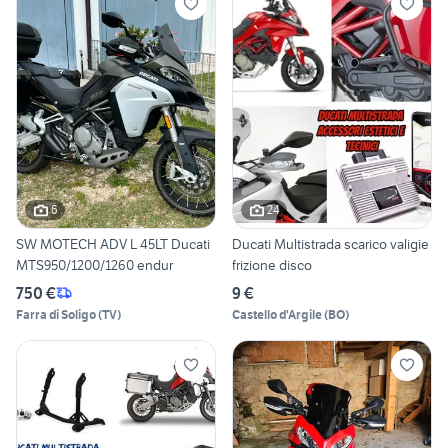
6
24
SW MOTECH ADV L 45LT Ducati
Ducati Multistrada scarico valigie
MTS950/1200/1260 endur
frizione disco
750 €
9 €
Farra di Soligo
(
TV
)
Castello d'Argile
(
BO
)