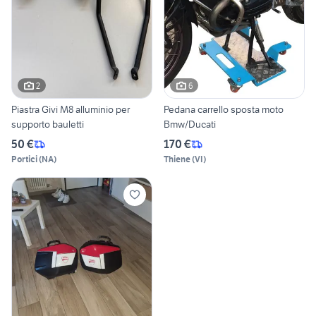
2
6
Piastra Givi M8 alluminio per
Pedana carrello sposta moto
supporto bauletti
Bmw/Ducati
50 €
170 €
Portici
(
NA
)
Thiene
(
VI
)