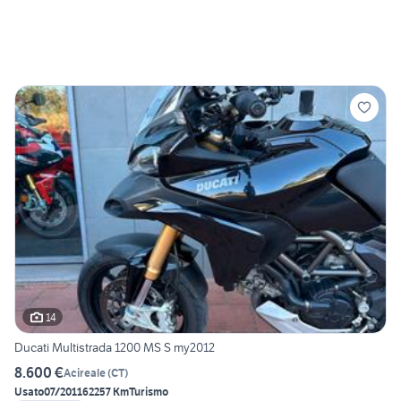
14
Ducati Multistrada 1200 MS S my2012
8.600 €
Acireale
(
CT
)
Usato
07/2011
62257 Km
Turismo