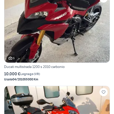
6
Ducati multistrada 1200 s 2010 carbonio
10.000 €
Legnago
(
VR
)
Usato
04/2010
55000 Km