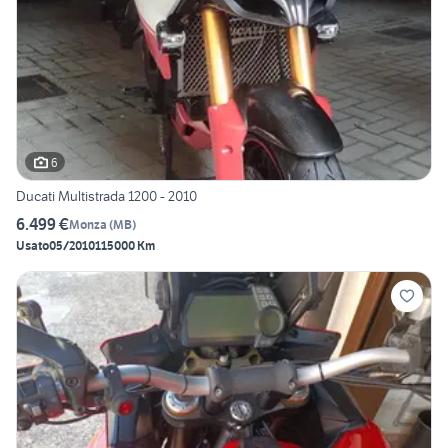
6
Ducati Multistrada 1200 - 2010
6.499 €
Monza
(
MB
)
Usato
05/2010
115000 Km