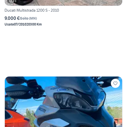
6
Ducati Multistrada 1200 S - 2010
9.000 €
Goito
(
MN
)
Usato
07/2010
20300 Km