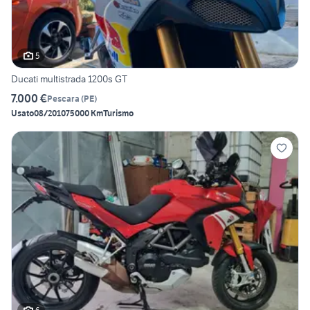
5
Ducati multistrada 1200s GT
7.000 €
Pescara
(
PE
)
Usato
08/2010
75000 Km
Turismo