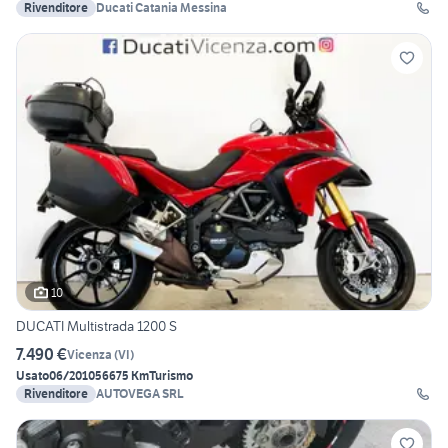
Rivenditore
Ducati Catania Messina
10
DUCATI Multistrada 1200 S
7.490 €
Vicenza
(
VI
)
Usato
06/2010
56675 Km
Turismo
Rivenditore
AUTOVEGA SRL