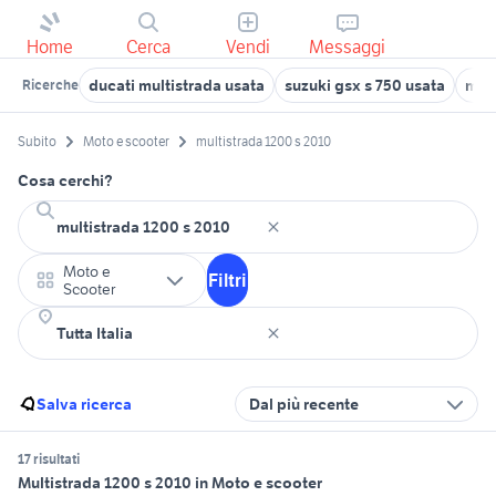
Home
Cerca
Vendi
Messaggi
ducati multistrada usata
suzuki gsx s 750 usata
mult
Ricerche
Subito
Moto e scooter
multistrada 1200 s 2010
Cosa cerchi?
Moto e
Filtri
Scooter
Salva ricerca
Dal più recente
17 risultati
Multistrada 1200 s 2010 in Moto e scooter