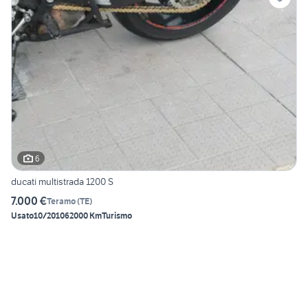
6
ducati multistrada 1200 S
7.000 €
Teramo
(
TE
)
Usato
10/2010
62000 Km
Turismo