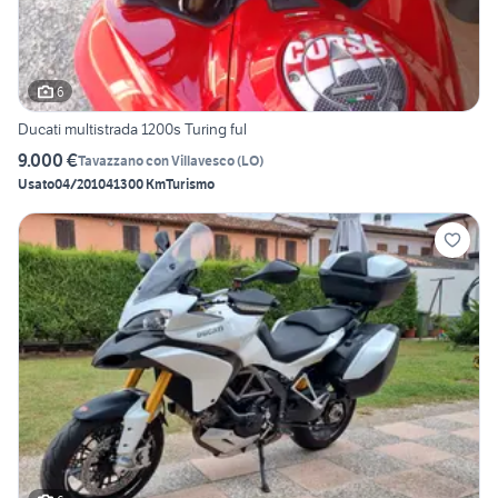
6
Ducati multistrada 1200s Turing ful
9.000 €
Tavazzano con Villavesco
(
LO
)
Usato
04/2010
41300 Km
Turismo