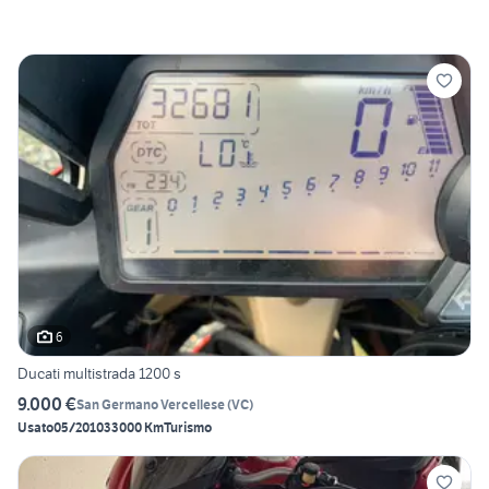
6
Ducati multistrada 1200 s
9.000 €
San Germano Vercellese
(
VC
)
Usato
05/2010
33000 Km
Turismo