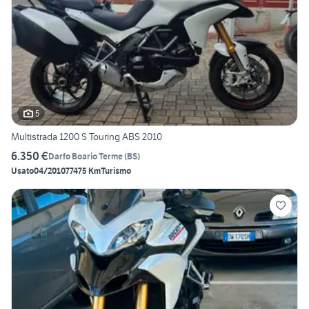
5
Multistrada 1200 S Touring ABS 2010
6.350 €
Darfo Boario Terme
(
BS
)
Usato
04/2010
77475 Km
Turismo