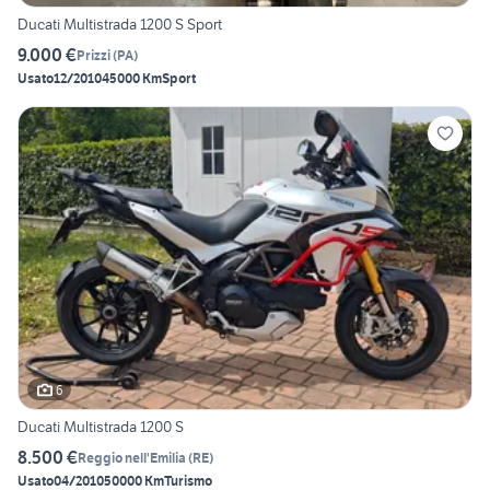
Ducati Multistrada 1200 S Sport
9.000 €
Prizzi
(
PA
)
Usato
12/2010
45000 Km
Sport
6
Ducati Multistrada 1200 S
8.500 €
Reggio nell'Emilia
(
RE
)
Usato
04/2010
50000 Km
Turismo