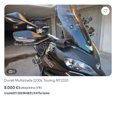
6
Ducati Multistrada 1200s Touring MY2010
8.000 €
Buttapietra
(
VR
)
Usato
07/2010
64651 Km
Turismo