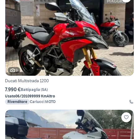
9
Ducati Multistrada 1200
7.990 €
Battipaglia
(
SA
)
Usato
06/2010
99999 Km
Altro
Rivenditore
Carlucci MOTO