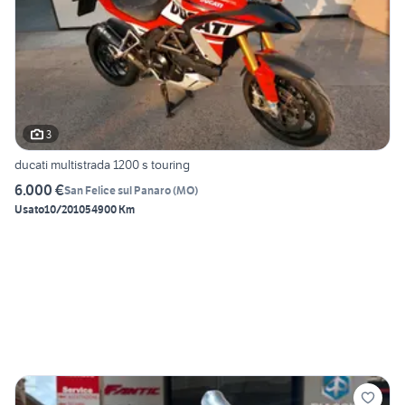
3
ducati multistrada 1200 s touring
6.000 €
San Felice sul Panaro
(
MO
)
Usato
10/2010
54900 Km