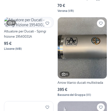
70 €
Verona
(
VR
)
4
Attuatore per Ducati - Spingi
frizione 19540031A
95 €
Lissone
(
MB
)
6
Arrow titanio ducati multistrada
395 €
Bassano del Grappa
(
VI
)