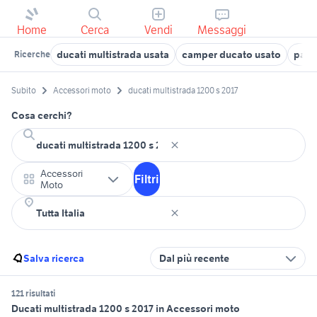
Home
Cerca
Vendi
Messaggi
ducati multistrada usata
camper ducato usato
pand
Ricerche
Subito
Accessori moto
ducati multistrada 1200 s 2017
Cosa cerchi?
Accessori
Filtri
Moto
Salva ricerca
Dal più recente
121 risultati
Ducati multistrada 1200 s 2017 in Accessori moto