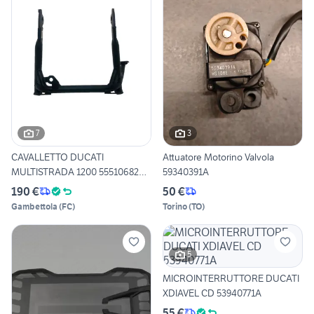
7
3
CAVALLETTO DUCATI
Attuatore Motorino Valvola
MULTISTRADA 1200 55510682AA
59340391A
VA
190 €
50 €
Gambettola
(
FC
)
Torino
(
TO
)
5
MICROINTERRUTTORE DUCATI
XDIAVEL CD 53940771A
55 €