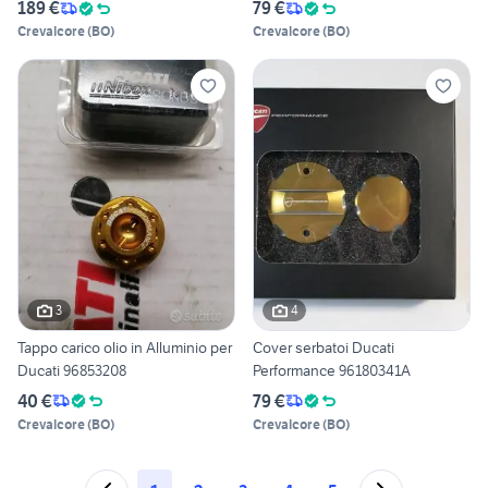
189 €
79 €
Crevalcore
(
BO
)
Crevalcore
(
BO
)
3
4
Tappo carico olio in Alluminio per
Cover serbatoi Ducati
Ducati 96853208
Performance 96180341A
40 €
79 €
Crevalcore
(
BO
)
Crevalcore
(
BO
)