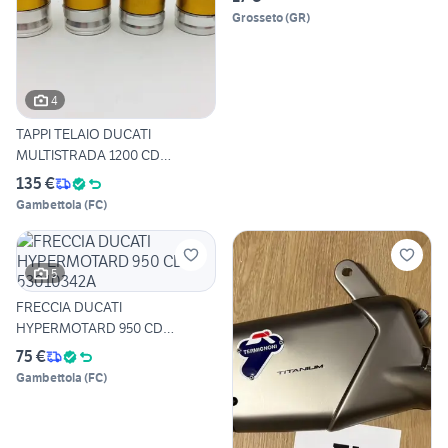
Grosseto
(
GR
)
4
TAPPI TELAIO DUCATI
MULTISTRADA 1200 CD
97380441B
135 €
Gambettola
(
FC
)
5
FRECCIA DUCATI
HYPERMOTARD 950 CD
53010342A
75 €
Gambettola
(
FC
)