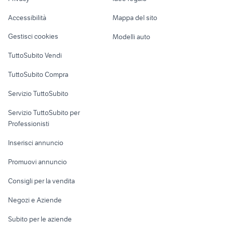
Garage e box
marmitta sh 300 originale
autoradio fiat 500 lounge
Caravan e Camper
2019
Accessibilità
Mappa del sito
Loft, mansarde e
Veicoli commerciali
altro
Gestisci cookies
Modelli auto
Case vacanza
TuttoSubito Vendi
Uffici e Locali
TuttoSubito Compra
commerciali
Servizio TuttoSubito
elettronica
per la casa e la
sports e hobby
Servizio TuttoSubito per
persona
Informatica
Animali
Professionisti
Arredamento e
Console e
Accessori per
Casalinghi
Inserisci annuncio
Videogiochi
animali
Elettrodomestici
Promuovi annuncio
Audio/Video
Musica e Film
Giardino e Fai da te
Consigli per la vendita
Fotografia
Libri e Riviste
Abbigliamento e
Negozi e Aziende
Telefonia
Strumenti Musicali
Accessori
Subito per le aziende
Sports