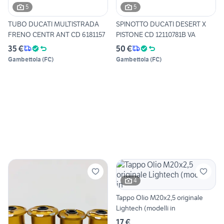
5
5
TUBO DUCATI MULTISTRADA
SPINOTTO DUCATI DESERT X
FRENO CENTR ANT CD 6181157
PISTONE CD 12110781B VA
35 €
50 €
Gambettola
(
FC
)
Gambettola
(
FC
)
4
Tappo Olio M20x2,5 originale
Lightech (modelli in
17 €