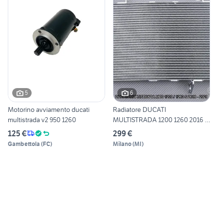
5
6
Motorino avviamento ducati
Radiatore DUCATI
multistrada v2 950 1260
MULTISTRADA 1200 1260 2016 -
2021
125 €
299 €
Gambettola
(
FC
)
Milano
(
MI
)