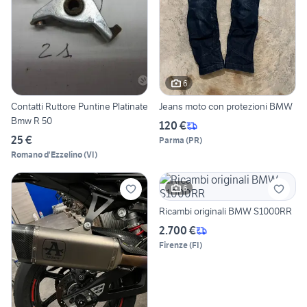
6
Contatti Ruttore Puntine Platinate
Jeans moto con protezioni BMW
Bmw R 50
120 €
25 €
Parma
(
PR
)
Romano d'Ezzelino
(
VI
)
6
Ricambi originali BMW S1000RR
2.700 €
Firenze
(
FI
)