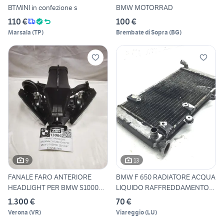
BTMINI in confezione s
BMW MOTORRAD
110 €
100 €
Marsala
(
TP
)
Brembate di Sopra
(
BG
)
9
13
FANALE FARO ANTERIORE
BMW F 650 RADIATORE ACQUA
HEADLIGHT PER BMW S1000
LIQUIDO RAFFREDDAMENTO
RR 2
M
1.300 €
70 €
Verona
(
VR
)
Viareggio
(
LU
)