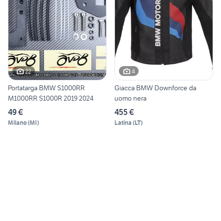
22
4
Portatarga BMW S1000RR
Giacca BMW Downforce da
M1000RR S1000R 2019 2024
uomo nera
49 €
455 €
Milano
(
MI
)
Latina
(
LT
)