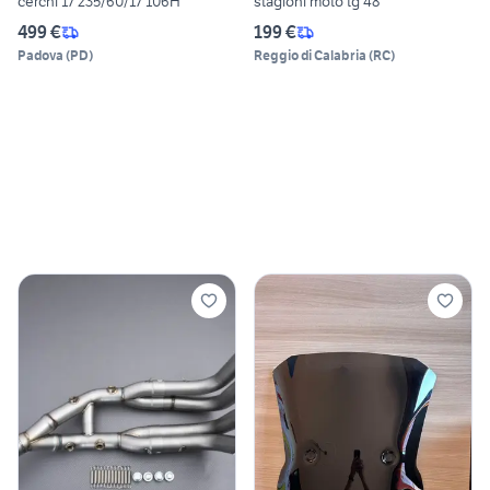
cerchi 17 235/60/17 106H
stagioni moto tg 48
499 €
199 €
Padova
(
PD
)
Reggio di Calabria
(
RC
)