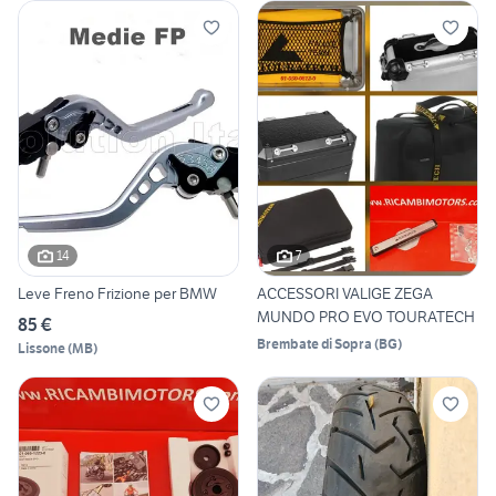
14
7
Leve Freno Frizione per BMW
ACCESSORI VALIGE ZEGA
MUNDO PRO EVO TOURATECH
85 €
Brembate di Sopra
(
BG
)
Lissone
(
MB
)