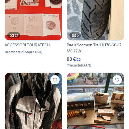
13
5
ACCESSORI TOURATECH
Pirelli Scorpion TrailI II 170-60-17
MC 72W
Brembate di Sopra
(
BG
)
90 €
Trecastelli
(
AN
)