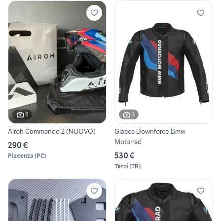
6
3
Airoh Commande 2 (NUOVO)
Giacca Downforce Bmw
Motorrad
290 €
530 €
Piacenza
(
PC
)
Terni
(
TR
)