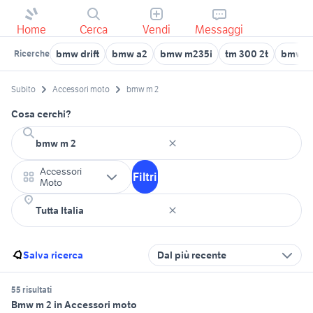
Home
Cerca
Vendi
Messaggi
bmw drift
bmw a2
bmw m235i
tm 300 2t
bmw x
Ricerche
Subito
Accessori moto
bmw m 2
Cosa cerchi?
Accessori
Filtri
Moto
Salva ricerca
Dal più recente
55 risultati
Bmw m 2 in Accessori moto