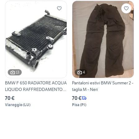
13
4
BMW F 650 RADIATORE ACQUA
Pantaloni estivi BMW Summer 2 -
LIQUIDO RAFFREDDAMENTO
taglia M - Neri
M
70 €
70 €
Viareggio
(
LU
)
Pisa
(
PI
)