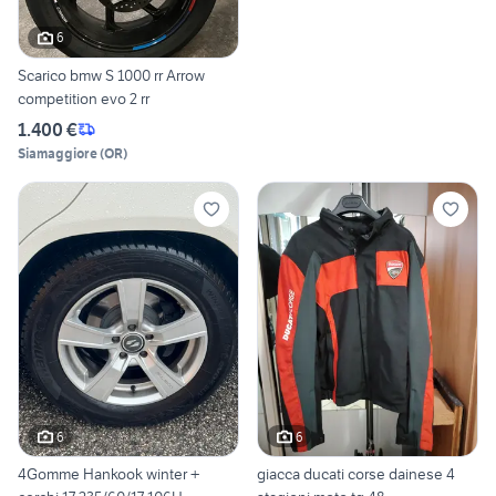
6
Scarico bmw S 1000 rr Arrow
competition evo 2 rr
1.400 €
Siamaggiore
(
OR
)
6
6
4Gomme Hankook winter +
giacca ducati corse dainese 4