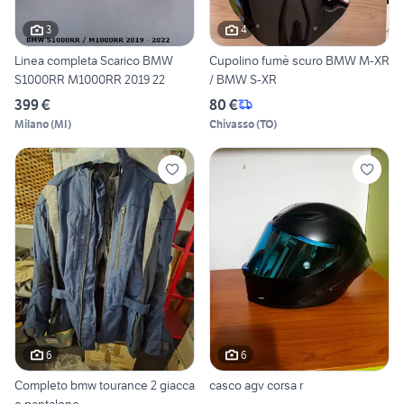
3
4
Linea completa Scarico BMW
Cupolino fumè scuro BMW M-XR
S1000RR M1000RR 2019 22
/ BMW S-XR
399 €
80 €
Milano
(
MI
)
Chivasso
(
TO
)
6
6
Completo bmw tourance 2 giacca
casco agv corsa r