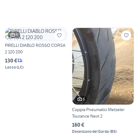
6
PIRELLI DIABLO ROSSO CORSA
2 120 200
130 €
Lecco
(
LC
)
6
Coppia Pneumatici Metzeler
Tourance Next 2
160 €
Desenzano del Garda
(
BS
)