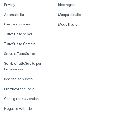
Nautica
lavoro
massimo rebecchi piumini
Privacy
Idee regalo
Garage e box
lancia delta campania
abbigliamento
Caravan e Camper
Accessibilità
Mappa del sito
Loft, mansarde e
Veicoli commerciali
altro
Gestisci cookies
Modelli auto
Case vacanza
TuttoSubito Vendi
Uffici e Locali
TuttoSubito Compra
commerciali
Servizio TuttoSubito
elettronica
per la casa e la
sports e hobby
Servizio TuttoSubito per
persona
Informatica
Animali
Professionisti
Arredamento e
Console e
Accessori per
Casalinghi
Inserisci annuncio
Videogiochi
animali
Elettrodomestici
Promuovi annuncio
Audio/Video
Musica e Film
Giardino e Fai da te
Consigli per la vendita
Fotografia
Libri e Riviste
Abbigliamento e
Negozi e Aziende
Telefonia
Strumenti Musicali
Accessori