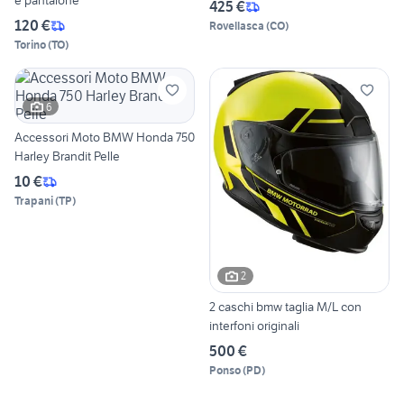
e pantalone
425 €
120 €
Rovellasca
(
CO
)
Torino
(
TO
)
6
Accessori Moto BMW Honda 750
Harley Brandit Pelle
10 €
Trapani
(
TP
)
2
2 caschi bmw taglia M/L con
interfoni originali
500 €
Ponso
(
PD
)