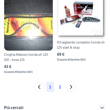
Kit tagliando completo honda sh
125 start & stop
69 €
Cinghia Malossi honda sh 125
150 - forza 125
Cusano Milanino
(
MI
)
43 €
Cusano Milanino
(
MI
)
1
2
Più cercati