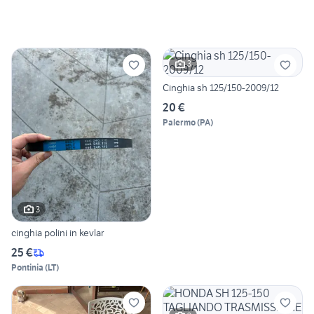
3
Cinghia sh 125/150-2009/12
20 €
Palermo
(
PA
)
3
cinghia polini in kevlar
25 €
Pontinia
(
LT
)