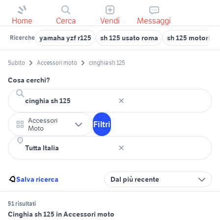
Home
Cerca
Vendi
Messaggi
yamaha yzf r125
sh 125 usato roma
sh 125 motori C
Ricerche
Subito
Accessori moto
cinghia sh 125
Cosa cerchi?
Accessori
Filtri
Moto
Salva ricerca
Dal più recente
51 risultati
Cinghia sh 125 in Accessori moto