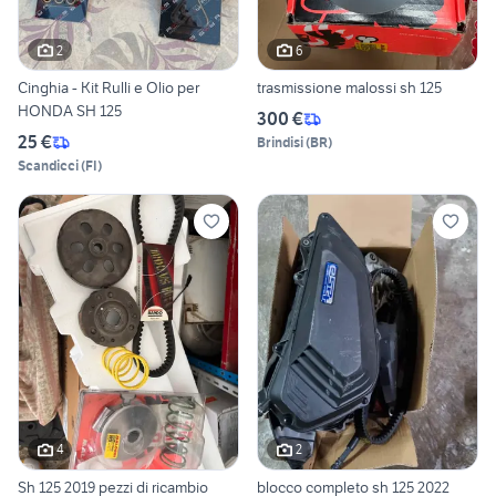
2
6
Cinghia - Kit Rulli e Olio per
trasmissione malossi sh 125
HONDA SH 125
300 €
25 €
Brindisi
(
BR
)
Scandicci
(
FI
)
4
2
Sh 125 2019 pezzi di ricambio
blocco completo sh 125 2022