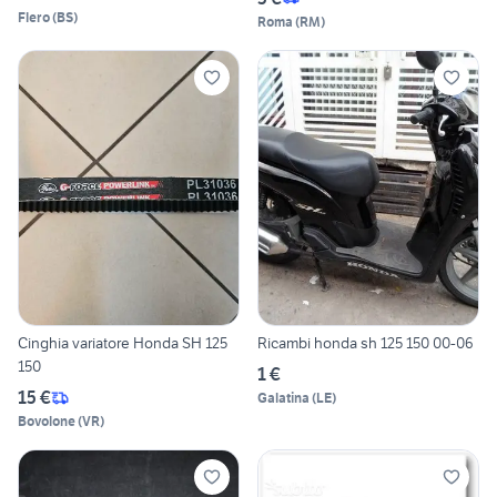
Flero
(
BS
)
Roma
(
RM
)
Cinghia variatore Honda SH 125
Ricambi honda sh 125 150 00-06
150
1 €
15 €
Galatina
(
LE
)
Bovolone
(
VR
)