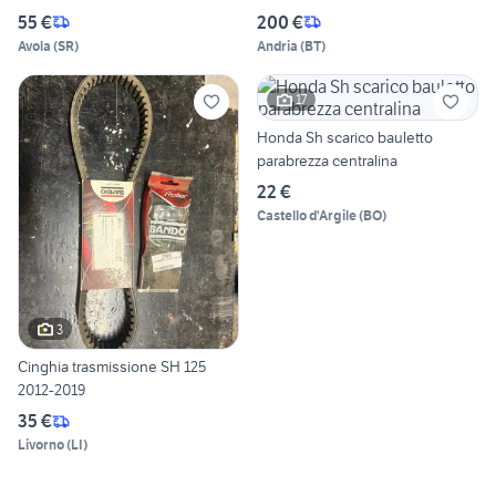
55 €
200 €
Avola
(
SR
)
Andria
(
BT
)
17
Honda Sh scarico bauletto
parabrezza centralina
22 €
Castello d'Argile
(
BO
)
3
Cinghia trasmissione SH 125
2012-2019
35 €
Livorno
(
LI
)