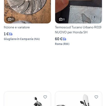
6
6
frizione e variatore
Termoscud Tucano Urbano R019
NUOVO per Honda SH
1 €
60 €
Giugliano in Campania
(
NA
)
Roma
(
RM
)