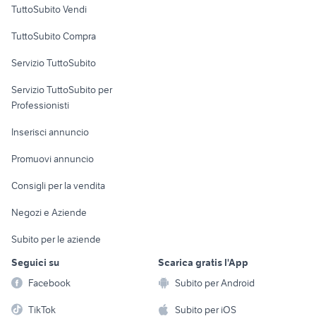
TuttoSubito Vendi
Uffici e Locali
TuttoSubito Compra
commerciali
Servizio TuttoSubito
elettronica
per la casa e la
sports e hobby
Servizio TuttoSubito per
persona
Informatica
Animali
Professionisti
Arredamento e
Console e
Accessori per
Casalinghi
Inserisci annuncio
Videogiochi
animali
Elettrodomestici
Promuovi annuncio
Audio/Video
Musica e Film
Giardino e Fai da te
Consigli per la vendita
Fotografia
Libri e Riviste
Abbigliamento e
Negozi e Aziende
Telefonia
Strumenti Musicali
Accessori
Subito per le aziende
Sports
Tutto per i bambini
Seguici su
Scarica gratis l'App
Biciclette
Facebook
Subito per Android
Collezionismo
TikTok
Subito per iOS