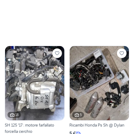
18
5
SH 125 '17 : motore farfallato
Ricambi Honda Ps Sh @ Dylan
forcella cerchio
5 €