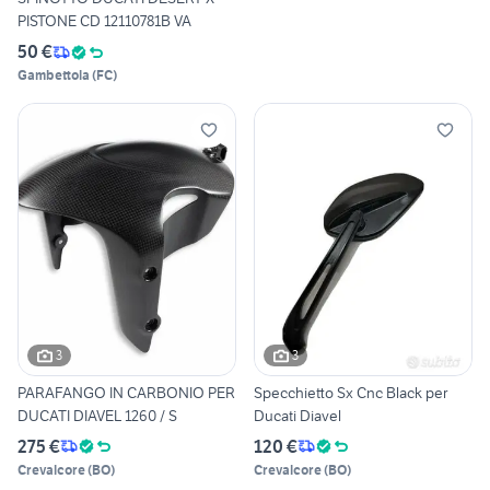
PISTONE CD 12110781B VA
50 €
Gambettola
(
FC
)
3
3
PARAFANGO IN CARBONIO PER
Specchietto Sx Cnc Black per
DUCATI DIAVEL 1260 / S
Ducati Diavel
275 €
120 €
Crevalcore
(
BO
)
Crevalcore
(
BO
)