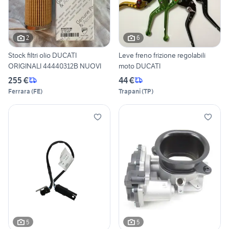
2
6
Stock filtri olio DUCATI
Leve freno frizione regolabili
ORIGINALI 44440312B NUOVI
moto DUCATI
255 €
44 €
Ferrara
(
FE
)
Trapani
(
TP
)
5
5