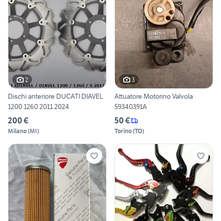
2
3
Dischi anteriore DUCATI DIAVEL
Attuatore Motorino Valvola
1200 1260 2011 2024
59340391A
200 €
50 €
Milano
(
MI
)
Torino
(
TO
)