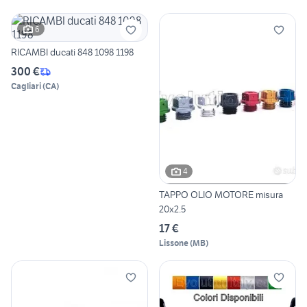
6
RICAMBI ducati 848 1098 1198
300 €
Cagliari
(
CA
)
4
TAPPO OLIO MOTORE misura
20x2.5
17 €
Lissone
(
MB
)