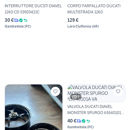
INTERRUTTORE DUCSTI DIAVEL
CORPO FARFALLATO DUCATI
1260 CD 53920421C
MULTISTRADA 1260
30 €
129 €
Gambettola
(
FC
)
Loro Ciuffenna
(
AR
)
5
VALVOLA DUCATI DIAVEL
MONSTER SPURGO 65540101A
VA
40 €
Gambettola
(
FC
)