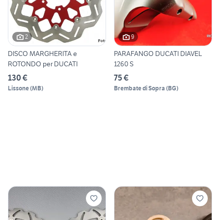
2
9
DISCO MARGHERITA e
PARAFANGO DUCATI DIAVEL
ROTONDO per DUCATI
1260 S
130 €
75 €
Lissone
(
MB
)
Brembate di Sopra
(
BG
)