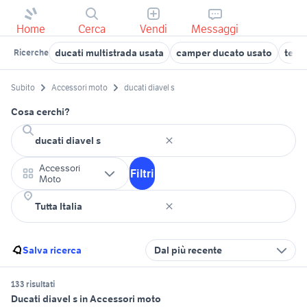
Home
Cerca
Vendi
Messaggi
ducati multistrada usata
camper ducato usato
tesl
Ricerche
Subito
Accessori moto
ducati diavel s
Cosa cerchi?
Accessori
Filtri
Moto
Salva ricerca
Dal più recente
133 risultati
Ducati diavel s in Accessori moto