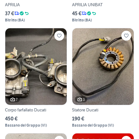
APRILIA
APRILIA UNIBAT
37 €
45 €
Bitritto
(
BA
)
Bitritto
(
BA
)
7
3
Corpo farfallato Ducati
Statore Ducati
450 €
190 €
Bassano del Grappa
(
VI
)
Bassano del Grappa
(
VI
)