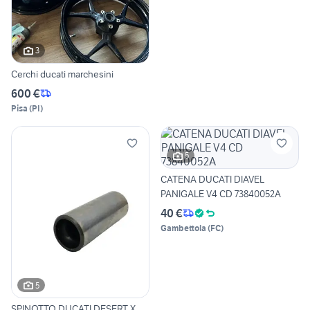
3
Cerchi ducati marchesini
600 €
Pisa
(
PI
)
5
CATENA DUCATI DIAVEL
PANIGALE V4 CD 73840052A
40 €
Gambettola
(
FC
)
5
SPINOTTO DUCATI DESERT X