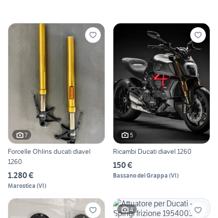
7
5
Forcelle Ohlins ducati diavel
Ricambi Ducati diavel 1260
1260
150 €
1.280 €
Bassano del Grappa
(
VI
)
Marostica
(
VI
)
4