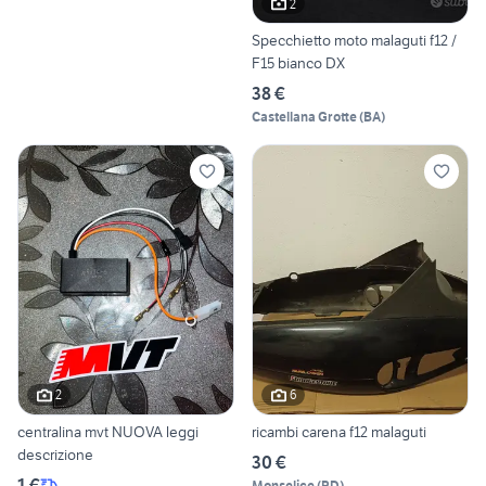
2
Specchietto moto malaguti f12 /
F15 bianco DX
38 €
Castellana Grotte
(
BA
)
2
6
centralina mvt NUOVA leggi
ricambi carena f12 malaguti
descrizione
30 €
1 €
Monselice
(
PD
)