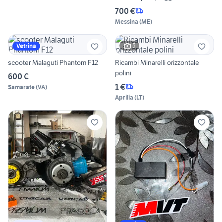
700 €
Messina
(
ME
)
5
Vetrina
scooter Malaguti Phantom F12
Ricambi Minarelli orizzontale
polini
600 €
1 €
Samarate
(
VA
)
Aprilia
(
LT
)