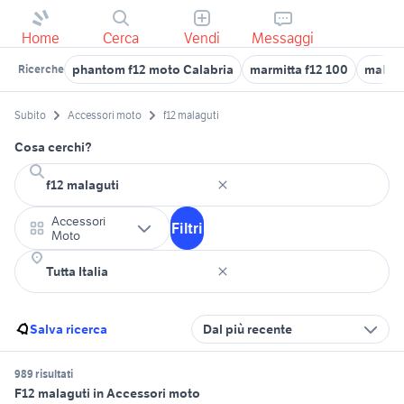
Home
Cerca
Vendi
Messaggi
phantom f12 moto Calabria
marmitta f12 100
malagu
Ricerche
Subito
Accessori moto
f12 malaguti
Cosa cerchi?
Accessori
Filtri
Moto
Salva ricerca
Dal più recente
989 risultati
F12 malaguti in Accessori moto