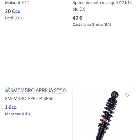
Malaguti F12
Specchio moto malaguti f12 F15
blu DX
20 €
40 €
Forli'
(
FC
)
Castellana Grotte
(
BA
)
SMEMBRO APRILIA SR50
1 €
Manzano
(
UD
)