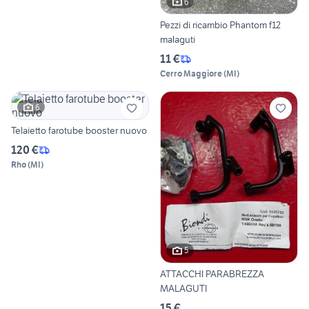
6
Pezzi di ricambio Phantom f12
malaguti
11 €
Cerro Maggiore
(
MI
)
6
Telaietto farotube booster nuovo
120 €
Rho
(
MI
)
5
ATTACCHI PARABREZZA
MALAGUTI
15 €