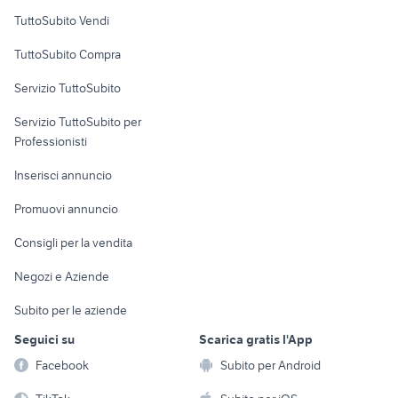
Case vacanza
TuttoSubito Vendi
Uffici e Locali
TuttoSubito Compra
commerciali
Servizio TuttoSubito
elettronica
per la casa e la
sports e hobby
Servizio TuttoSubito per
persona
Informatica
Animali
Professionisti
Arredamento e
Console e
Accessori per
Casalinghi
Inserisci annuncio
Videogiochi
animali
Elettrodomestici
Promuovi annuncio
Audio/Video
Musica e Film
Giardino e Fai da te
Consigli per la vendita
Fotografia
Libri e Riviste
Abbigliamento e
Negozi e Aziende
Telefonia
Strumenti Musicali
Accessori
Subito per le aziende
Sports
Tutto per i bambini
Seguici su
Scarica gratis l'App
Biciclette
Facebook
Subito per Android
Collezionismo