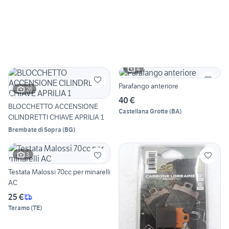
4
Parafango anteriore
26
40 €
BLOCCHETTO ACCENSIONE
Castellana Grotte
(
BA
)
CILINDRETTI CHIAVE APRILIA 1
Brembate di Sopra
(
BG
)
3
Testata Malossi 70cc per minarelli
AC
25 €
Teramo
(
TE
)