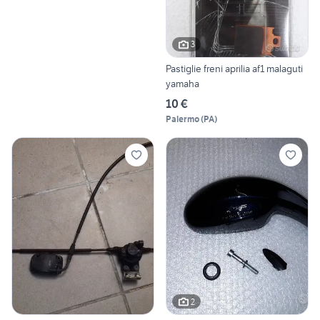
3
Pastiglie freni aprilia af1 malaguti
yamaha
10 €
Palermo
(
PA
)
2