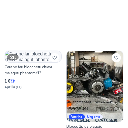
6
Carene fari blocchetti chiavi
malaguti phantom f12
1 €
Aprilia
(
LT
)
Vetrina
Urgente
Blocco 2plus piaggio