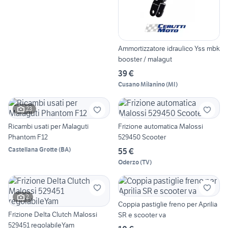
Ammortizzatore idraulico Yss mbk
booster / malagut
39 €
Cusano Milanino
(
MI
)
23
Ricambi usati per Malaguti
Frizione automatica Malossi
Phantom F12
529450 Scooter
Castellana Grotte
(
BA
)
55 €
Oderzo
(
TV
)
2
Coppia pastiglie freno per Aprilia
Frizione Delta Clutch Malossi
SR e scooter va
529451 regolabileYam