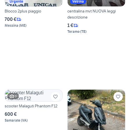
Urgente
Vetrina
Blocco 2plus piaggio
centralina mvt NUOVA leggi
descrizione
700 €
1 €
Messina
(
ME
)
Teramo
(
TE
)
3
scooter Malaguti Phantom F12
600 €
Samarate
(
VA
)