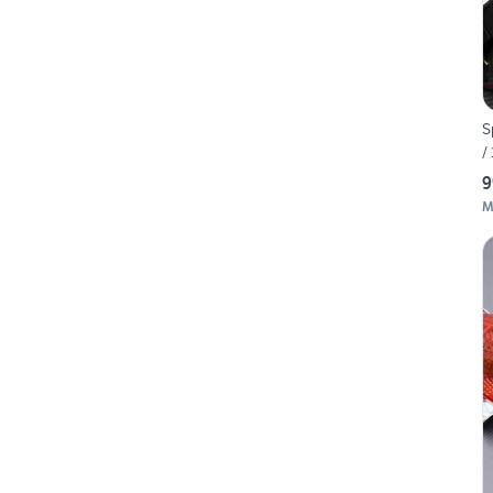
S
/
9
M