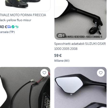
TIVALE MOTO FORMA FRECCIA
lack-yellow fluo misur
40 €
arsala
(
TP
)
8
Specchietti adattabili SUZUKI GSXR
1000 2005 2008
59 €
Milano
(
MI
)