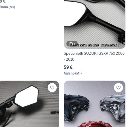
9 €
ilano
(
MI
)
4
Specchietti SUZUKI GSXR 750 2006
- 2010
59 €
Milano
(
MI
)