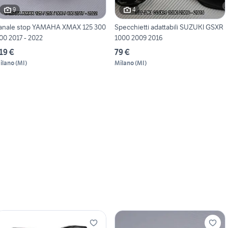
9
4
anale stop YAMAHA XMAX 125 300
Specchietti adattabili SUZUKI GSXR
00 2017 - 2022
1000 2009 2016
19 €
79 €
ilano
(
MI
)
Milano
(
MI
)