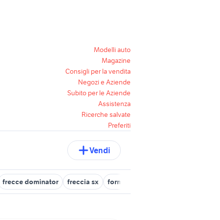
Modelli auto
Magazine
Consigli per la vendita
Negozi e Aziende
Subito per le Aziende
Assistenza
Ricerche salvate
Preferiti
Vendi
frecce dominator
freccia sx
forma scarpe moto
frecce direzi