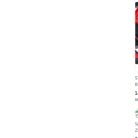
S
B
1
M
S
Z