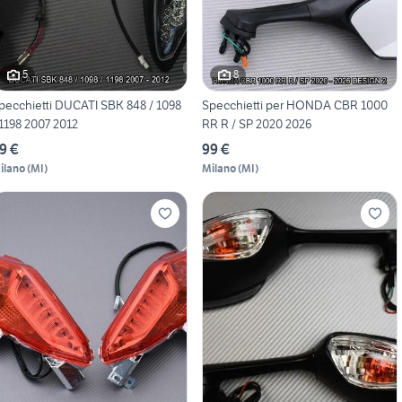
5
8
pecchietti DUCATI SBK 848 / 1098
Specchietti per HONDA CBR 1000
 1198 2007 2012
RR R / SP 2020 2026
9 €
99 €
ilano
(
MI
)
Milano
(
MI
)