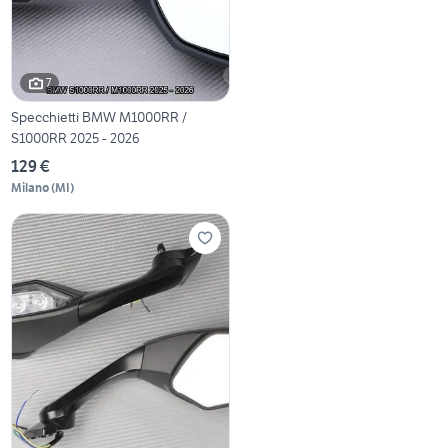
7
Specchietti BMW M1000RR /
S1000RR 2025 - 2026
129 €
Milano
(
MI
)