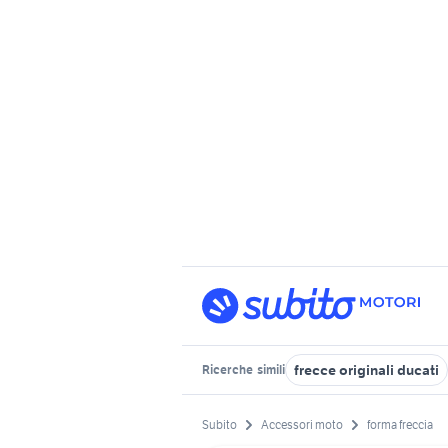
frecce originali ducati
Ricerche
simili
Subito
Accessori moto
forma freccia