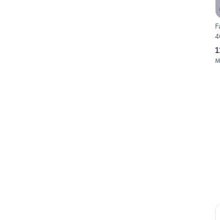
F
4
1
M