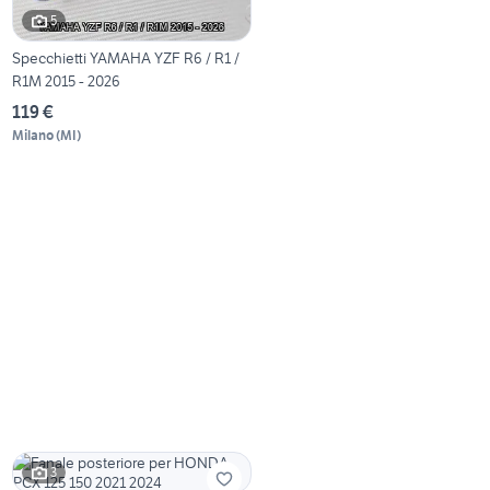
5
Specchietti YAMAHA YZF R6 / R1 /
R1M 2015 - 2026
119 €
Milano
(
MI
)
3