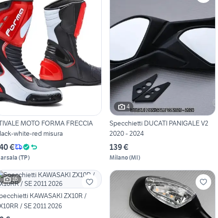
4
TIVALE MOTO FORMA FRECCIA
Specchietti DUCATI PANIGALE V2
lack-white-red misura
2020 - 2024
40 €
139 €
arsala
(
TP
)
Milano
(
MI
)
16
pecchietti KAWASAKI ZX10R /
X10RR / SE 2011 2026