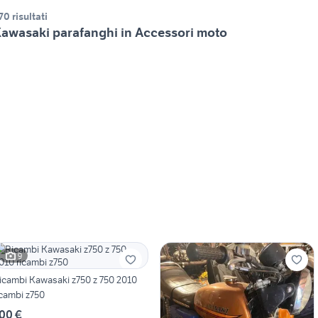
70 risultati
awasaki parafanghi in Accessori moto
9
icambi Kawasaki z750 z 750 2010
icambi z750
00 €