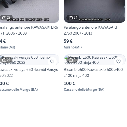
23
24
arafango anteriore KAWASAKI ER6
Parafango anteriore KAWASAKI
 / F 2006 - 2008
Z750 2007 - 2013
4 €
59 €
ilano
(
MI
)
Milano
(
MI
)
21
9
awasaki versys 650 ricambi Versys
Ricambi z500 Kawasaki z 500 z400
50 2022
z400 ninja 400
00 €
100 €
assano delle Murge
(
BA
)
Cassano delle Murge
(
BA
)