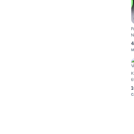
P
N
4
M
K
6
1
C