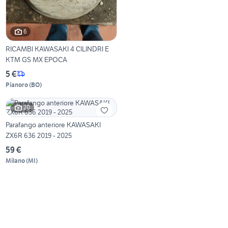
6
RICAMBI KAWASAKI 4 CILINDRI E
KTM GS MX EPOCA
5 €
Pianoro
(
BO
)
20
Parafango anteriore KAWASAKI
ZX6R 636 2019 - 2025
59 €
Milano
(
MI
)