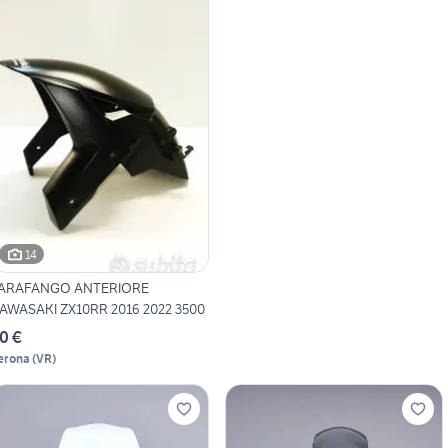
14
ARAFANGO ANTERIORE
AWASAKI ZX10RR 2016 2022 3500
0 €
erona
(
VR
)