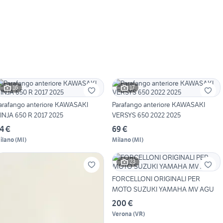
16
17
arafango anteriore KAWASAKI
Parafango anteriore KAWASAKI
INJA 650 R 2017 2025
VERSYS 650 2022 2025
4 €
69 €
ilano
(
MI
)
Milano
(
MI
)
23
FORCELLONI ORIGINALI PER
MOTO SUZUKI YAMAHA MV AGU
200 €
Verona
(
VR
)