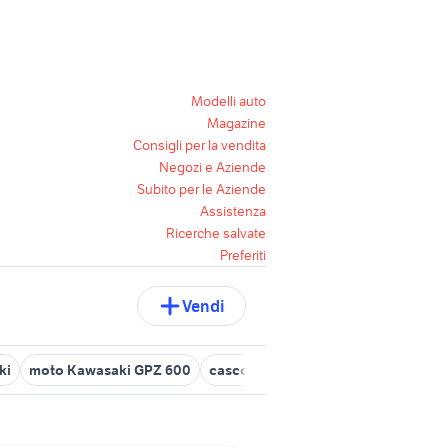
Modelli auto
Magazine
Consigli per la vendita
Negozi e Aziende
Subito per le Aziende
Assistenza
Ricerche salvate
Preferiti
Vendi
ki
moto Kawasaki GPZ 600
casco kawasaki
kawasaki er 5 caf