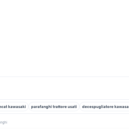
mcat kawasaki
parafanghi trattore usati
decespugliatore kawasa
anghi