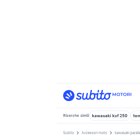
kawasaki kxf 250
to
Ricerche
simili
Subito
Accessori moto
kawasaki paraf