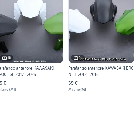
16
15
arafango anteriore KAWASAKI
Parafango anteriore KAWASAKI ER6
900 / SE 2017 - 2025
N / F 2012 - 2016
9 €
39 €
ilano
(
MI
)
Milano
(
MI
)