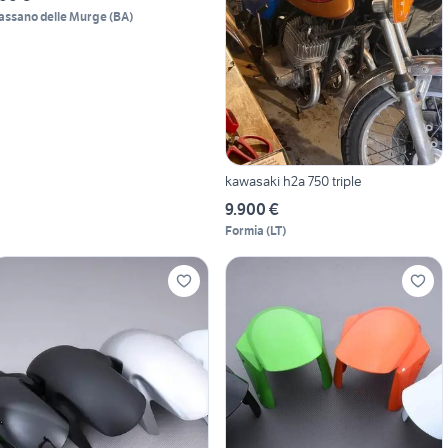
assano delle Murge
(
BA
)
kawasaki h2a 750 triple
9.900 €
Formia
(
LT
)