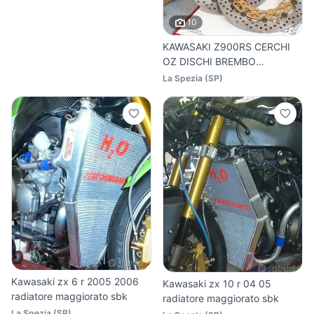
10
KAWASAKI Z900RS CERCHI
OZ DISCHI BREMBO
SUPERSPORT
La Spezia
(
SP
)
Kawasaki zx 6 r 2005 2006
Kawasaki zx 10 r 04 05
radiatore maggiorato sbk
radiatore maggiorato sbk
La Spezia
(
SP
)