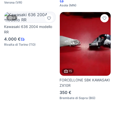
Verona
(
VR
)
Asola
(
MN
)
4
Kawasaki 636 2004 modello
RR
4.000 €
Rivalta di Torino
(
TO
)
15
FORCELLONE SBK KAWASAKI
ZX10R
350 €
Brembate di Sopra
(
BG
)