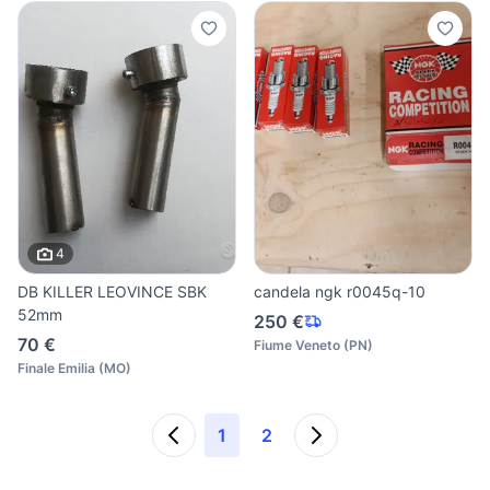
4
DB KILLER LEOVINCE SBK
candela ngk r0045q-10
52mm
250 €
70 €
Fiume Veneto
(
PN
)
Finale Emilia
(
MO
)
1
2