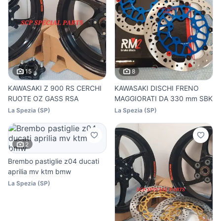
15
8
KAWASAKI Z 900 RS CERCHI
KAWASAKI DISCHI FRENO
RUOTE OZ GASS RSA
MAGGIORATI DA 330 mm SBK
La Spezia
(
SP
)
La Spezia
(
SP
)
2
Brembo pastiglie z04 ducati
aprilia mv ktm bmw
La Spezia
(
SP
)