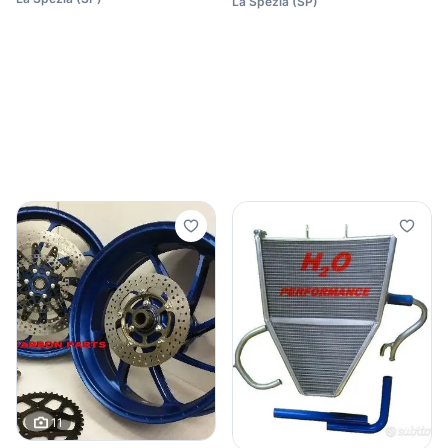
La Spezia
(
SP
)
11