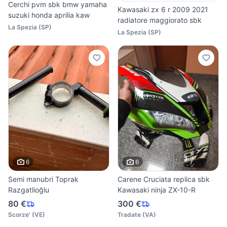
Cerchi pvm sbk bmw yamaha
Kawasaki zx 6 r 2009 2021
suzuki honda aprilia kaw
radiatore maggiorato sbk
La Spezia
(
SP
)
La Spezia
(
SP
)
6
6
Semi manubri Toprak
Carene Cruciata replica sbk
Razgatlioğlu
Kawasaki ninja ZX-10-R
80 €
300 €
Scorze'
(
VE
)
Tradate
(
VA
)