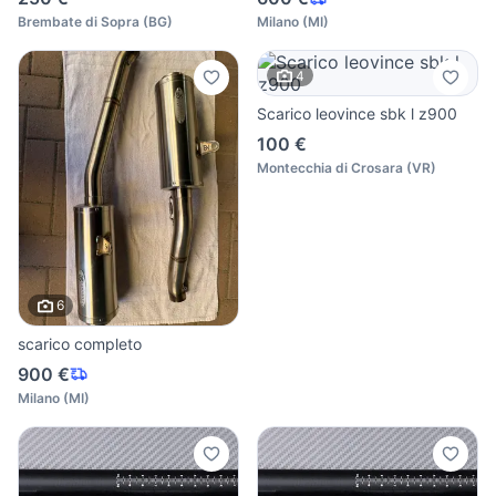
Brembate di Sopra
(
BG
)
Milano
(
MI
)
4
Scarico leovince sbk l z900
100 €
Montecchia di Crosara
(
VR
)
6
scarico completo
900 €
Milano
(
MI
)