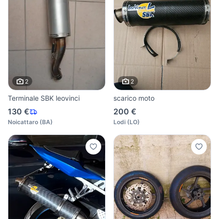
2
2
Terminale SBK leovinci
scarico moto
130 €
200 €
Noicattaro
(
BA
)
Lodi
(
LO
)