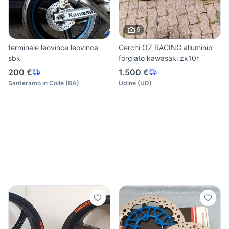
5
terminale leovince leovince
Cerchi OZ RACING alluminio
sbk
forgiato kawasaki zx10r
200 €
1.500 €
Santeramo in Colle
(
BA
)
Udine
(
UD
)