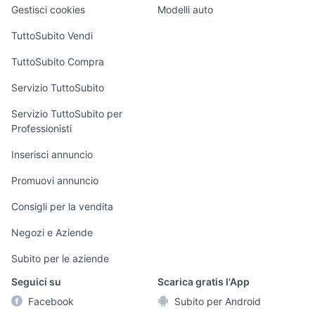
Veicoli commerciali
altro
Gestisci cookies
Modelli auto
Case vacanza
TuttoSubito Vendi
Uffici e Locali
TuttoSubito Compra
commerciali
Servizio TuttoSubito
elettronica
per la casa e la
sports e hobby
Servizio TuttoSubito per
persona
Professionisti
Informatica
Animali
Arredamento e
Inserisci annuncio
Console e
Accessori per
Casalinghi
Videogiochi
animali
Promuovi annuncio
Elettrodomestici
Audio/Video
Musica e Film
Consigli per la vendita
Giardino e Fai da
Fotografia
Libri e Riviste
te
Negozi e Aziende
Telefonia
Strumenti Musicali
Abbigliamento e
Subito per le aziende
Accessori
Sports
Seguici su
Scarica gratis l'App
Tutto per i bambini
Facebook
Subito per Android
Biciclette