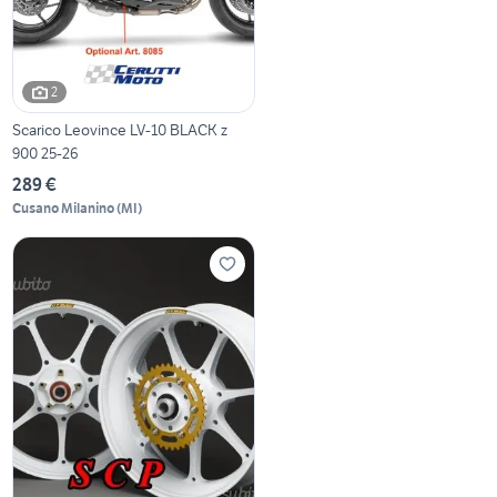
2
Scarico Leovince LV-10 BLACK z
900 25-26
289 €
Cusano Milanino
(
MI
)