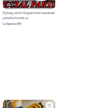
3
Dymag cerchi forgiati bmw kawasaki
yamaha honda su
La Spezia
(
SP
)