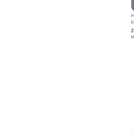
P
6
2
M