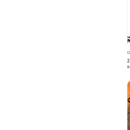
G
2
B