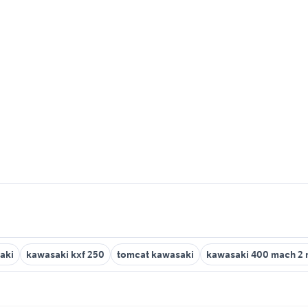
aki
kawasaki kxf 250
tomcat kawasaki
kawasaki 400 mach 2