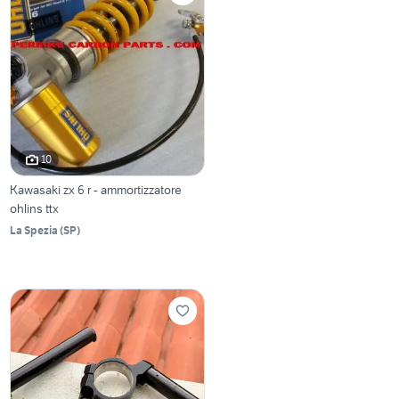
10
Kawasaki zx 6 r - ammortizzatore
ohlins ttx
La Spezia
(
SP
)