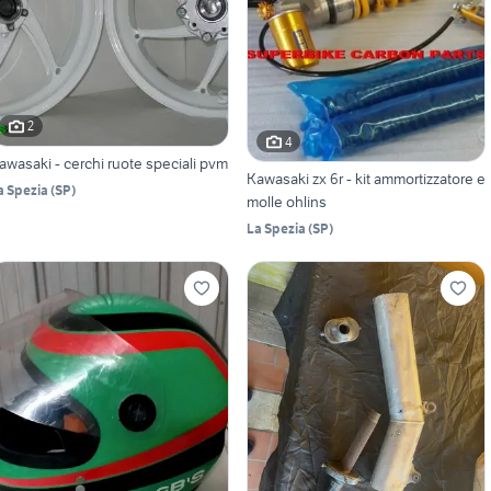
2
4
awasaki - cerchi ruote speciali pvm
Kawasaki zx 6r - kit ammortizzatore e
a Spezia
(
SP
)
molle ohlins
La Spezia
(
SP
)