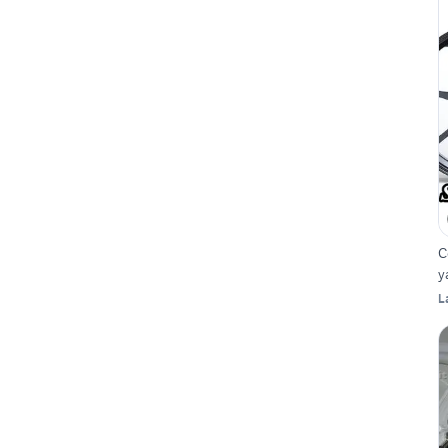
C
y
L