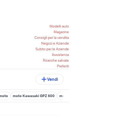
Modelli auto
Magazine
Consigli per la vendita
Negozi e Aziende
Subito per le Aziende
Assistenza
Ricerche salvate
Preferiti
Vendi
 moto
moto Kawasaki GPZ 600
marmitta malossi mhr team piagg