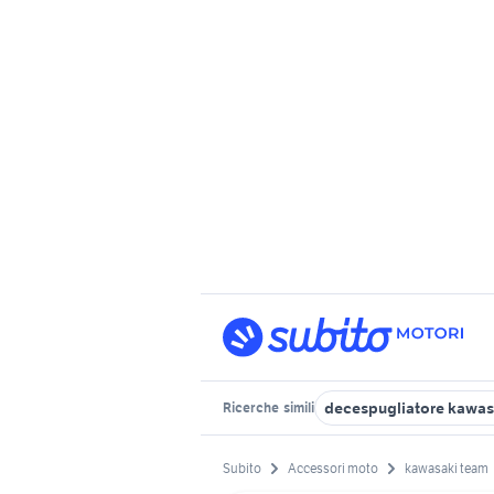
decespugliatore kawas
Ricerche
simili
Subito
Accessori moto
kawasaki team