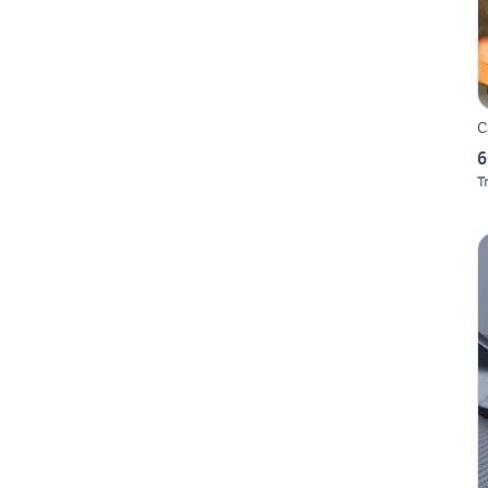
C
6
T