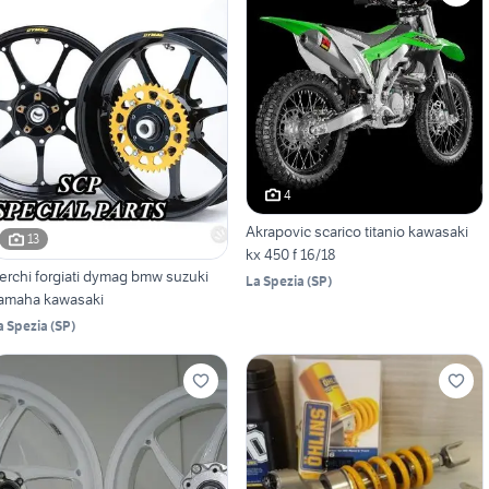
4
Akrapovic scarico titanio kawasaki
13
kx 450 f 16/18
erchi forgiati dymag bmw suzuki
La Spezia
(
SP
)
amaha kawasaki
a Spezia
(
SP
)