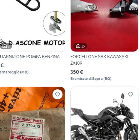
2
15
UARNIZIONE POMPA BENZINA
FORCELLONE SBK KAWASAKI
ZX10R
 €
350 €
ernareggio
(
MB
)
Brembate di Sopra
(
BG
)