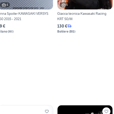
4
6
inna Spoiler KAWASAKI VERSYS
Giacca tecnica Kawasaki Racing
50 2015 - 2021
KRT 50/M
9 €
130 €
ilano
(
MI
)
Boltiere
(
BG
)