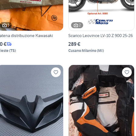
5
2
atena distribuzione Kawasaki
Scarico Leovince LV-10 Z 900 25-26
0 €
289 €
rieste
(
TS
)
Cusano Milanino
(
MI
)