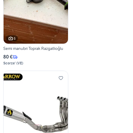
6
Semi manubri Toprak Razgatlioğlu
80 €
Scorze'
(
VE
)