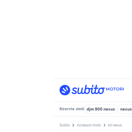
djm 900 nexus
nexus
Ricerche
simili
Subito
Accessori moto
kit nexus