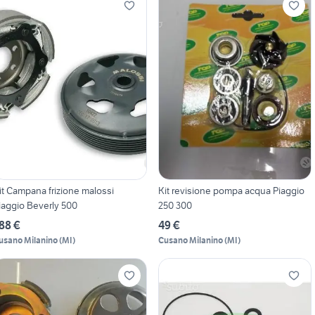
it Campana frizione malossi
Kit revisione pompa acqua Piaggio
iaggio Beverly 500
250 300
88 €
49 €
usano Milanino
(
MI
)
Cusano Milanino
(
MI
)