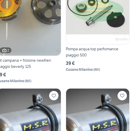
Pompa acqua top perfomance
2
piaggio 500
it campana + frizione newfren
39 €
iaggio beverly 125
Cusano Milanino
(
MI
)
9 €
usano Milanino
(
MI
)