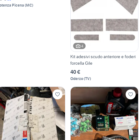
otenza Picena
(
MC
)
4
Kit adesivi scudo anteriore e foderi
forcella Gile
40 €
Oderzo
(
TV
)