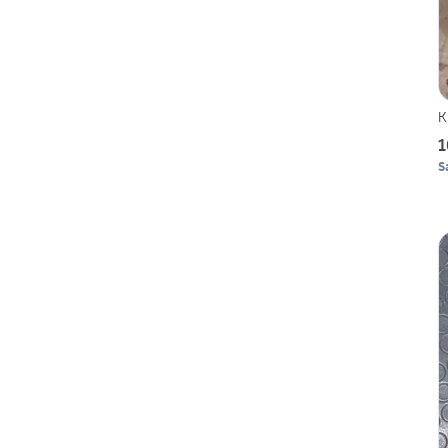
K
1
S