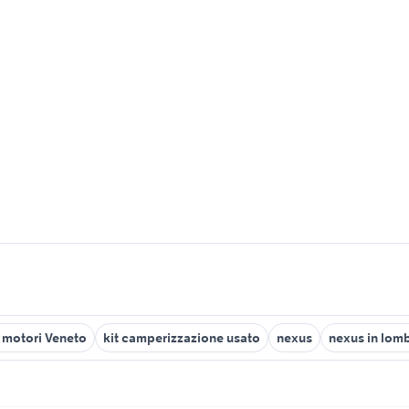
 motori Veneto
kit camperizzazione usato
nexus
nexus in lom