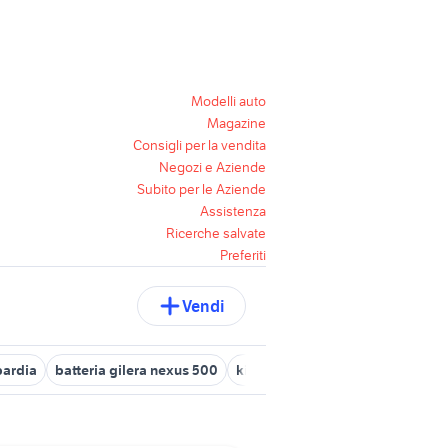
Modelli auto
Magazine
Consigli per la vendita
Negozi e Aziende
Subito per le Aziende
Assistenza
Ricerche salvate
Preferiti
Vendi
bardia
batteria gilera nexus 500
kit supercar
kit farfalle
kit d