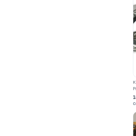
K
P
1
C