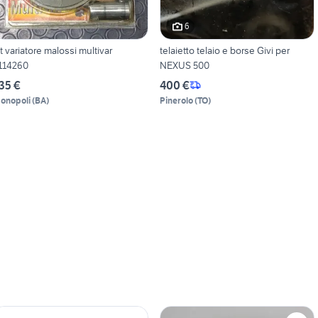
6
it variatore malossi multivar
telaietto telaio e borse Givi per
114260
NEXUS 500
35 €
400 €
onopoli
(
BA
)
Pinerolo
(
TO
)