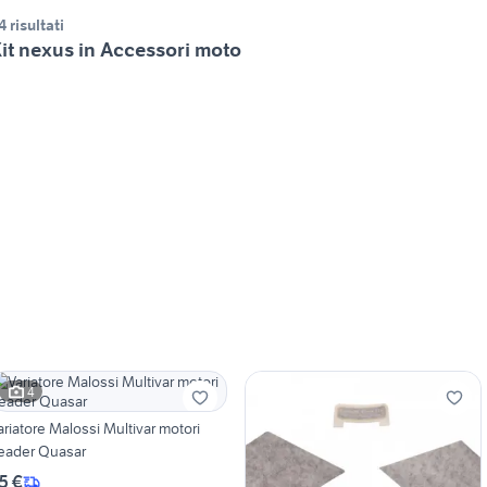
4 risultati
it nexus in Accessori moto
4
ariatore Malossi Multivar motori
eader Quasar
5 €