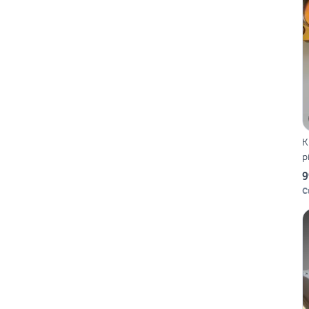
K
p
9
C