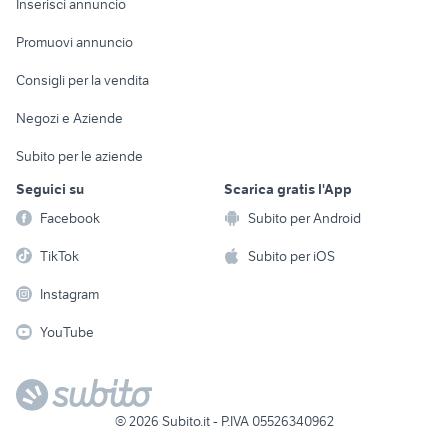
Casalinghi
Inserisci annuncio
Videogiochi
animali
Elettrodomestici
Promuovi annuncio
Audio/Video
Musica e Film
Giardino e Fai da te
Consigli per la vendita
Fotografia
Libri e Riviste
Abbigliamento e
Negozi e Aziende
Telefonia
Strumenti Musicali
Accessori
Subito per le aziende
Sports
Tutto per i bambini
Seguici su
Scarica gratis l'App
Biciclette
Facebook
Subito per Android
Collezionismo
TikTok
Subito per iOS
Instagram
YouTube
©
2026
Subito.it - P.IVA 05526340962