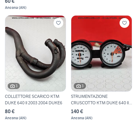
60 €
Ancona
(
AN
)
3
3
COLLETTORE SCARICO KTM
STRUMENTAZIONE
DUKE 640 II 2003 2004 DUKE6
CRUSCOTTO KTM DUKE 640 II
2003 2004
80 €
140 €
Ancona
(
AN
)
Ancona
(
AN
)