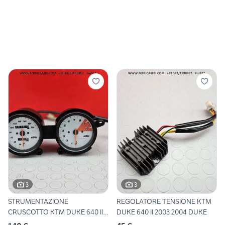
3
3
STRUMENTAZIONE
REGOLATORE TENSIONE KTM
CRUSCOTTO KTM DUKE 640 II
DUKE 640 II 2003 2004 DUKE
2003 2004