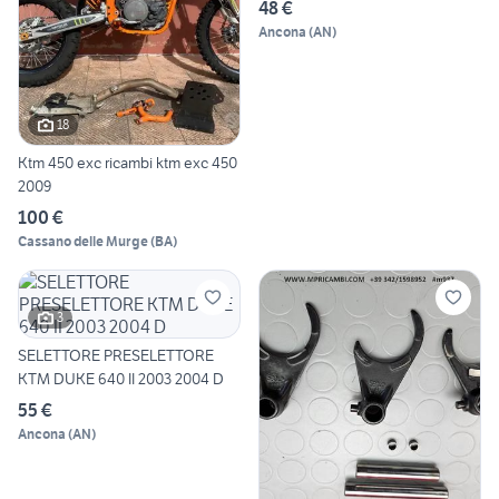
48 €
Ancona
(
AN
)
18
Ktm 450 exc ricambi ktm exc 450
2009
100 €
Cassano delle Murge
(
BA
)
3
SELETTORE PRESELETTORE
KTM DUKE 640 II 2003 2004 D
55 €
Ancona
(
AN
)