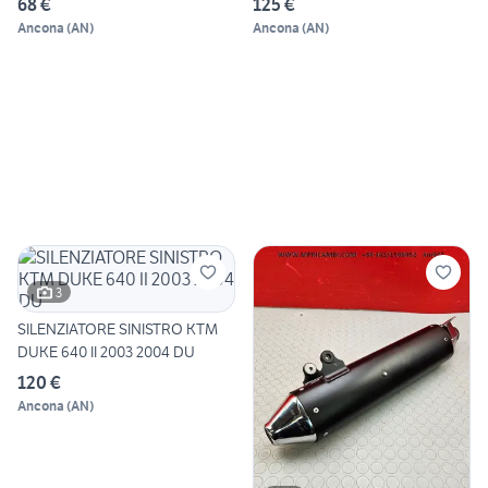
68 €
125 €
Ancona
(
AN
)
Ancona
(
AN
)
3
SILENZIATORE SINISTRO KTM
DUKE 640 II 2003 2004 DU
120 €
Ancona
(
AN
)