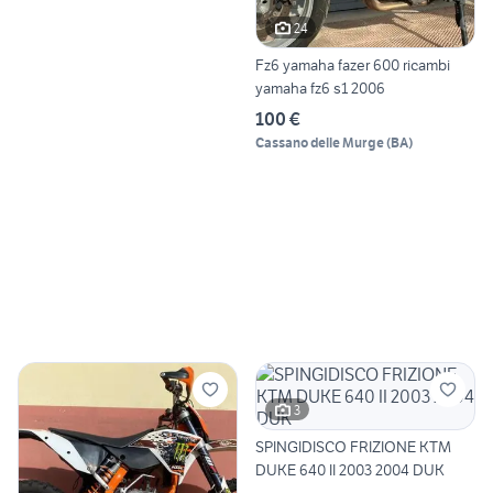
24
Fz6 yamaha fazer 600 ricambi
yamaha fz6 s1 2006
100 €
Cassano delle Murge
(
BA
)
3
SPINGIDISCO FRIZIONE KTM
DUKE 640 II 2003 2004 DUK