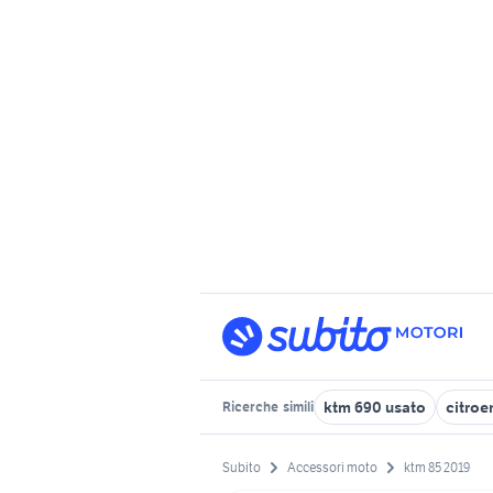
ktm 690 usato
citroe
Ricerche
simili
Subito
Accessori moto
ktm 85 2019