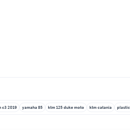
n c3 2019
yamaha 85
ktm 125 duke moto
ktm catania
plasti