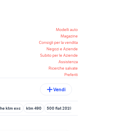
Modelli auto
Magazine
Consigli per la vendita
Negozi e Aziende
Subito per le Aziende
Assistenza
Ricerche salvate
Preferiti
Vendi
che ktm exc
ktm 490
500 fiat 2019
ktm rc 390 usata
opel ins