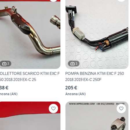
3
3
OLLETTORE SCARICO KTM EXC F
POMPA BENZINA KTM EXC F 250
50 2018 2019 EX-C 25
2018 2019 EX-C 250F
38 €
205 €
ncona
(
AN
)
Ancona
(
AN
)