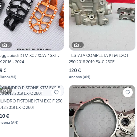
3
3
oggiapiedi KTM XC / XCW / SXF /
TESTATA COMPLETA KTM EXC F
X 2016 - 2024
250 2018 2019 EX-C 250F
9 €
120 €
ilano
(
MI
)
Ancona
(
AN
)
3
ILINDRO PISTONE KTM EXC F 250
018 2019 EX-C 250F
10 €
ncona
(
AN
)