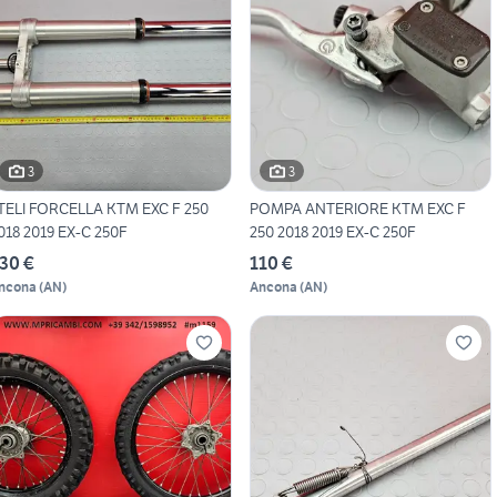
3
3
TELI FORCELLA KTM EXC F 250
POMPA ANTERIORE KTM EXC F
018 2019 EX-C 250F
250 2018 2019 EX-C 250F
30 €
110 €
ncona
(
AN
)
Ancona
(
AN
)