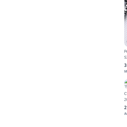
P
S
3
M
C
2
2
A