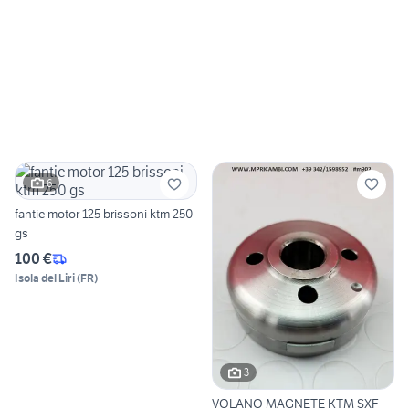
6
fantic motor 125 brissoni ktm 250
gs
100 €
Isola del Liri
(
FR
)
3
VOLANO MAGNETE KTM SXF