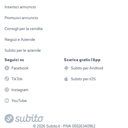
Arredamento e
Console e
Accessori per
Casalinghi
Inserisci annuncio
Videogiochi
animali
Elettrodomestici
Promuovi annuncio
Audio/Video
Musica e Film
Giardino e Fai da te
Consigli per la vendita
Fotografia
Libri e Riviste
Abbigliamento e
Negozi e Aziende
Telefonia
Strumenti Musicali
Accessori
Subito per le aziende
Sports
Tutto per i bambini
Seguici su
Scarica gratis l'App
Biciclette
Facebook
Subito per Android
Collezionismo
TikTok
Subito per iOS
Instagram
YouTube
©
2026
Subito.it - P.IVA 05526340962