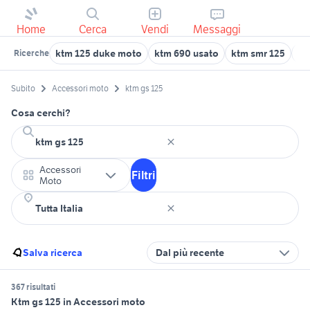
Home
Cerca
Vendi
Messaggi
ktm 125 duke moto
ktm 690 usato
ktm smr 125
12
Ricerche
Subito
Accessori moto
ktm gs 125
Cosa cerchi?
Accessori
Filtri
Moto
Salva ricerca
Dal più recente
367 risultati
Ktm gs 125 in Accessori moto