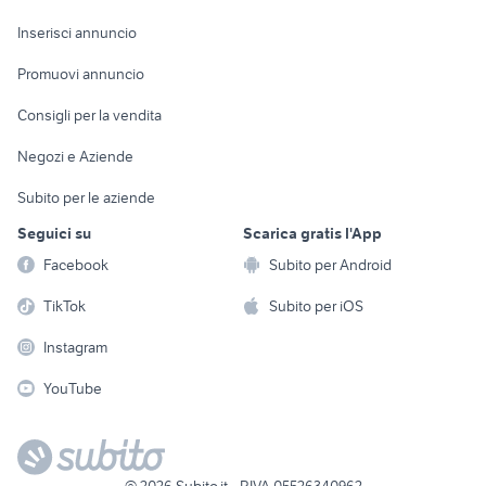
Arredamento e
Console e
Accessori per
Casalinghi
Inserisci annuncio
Videogiochi
animali
Elettrodomestici
Promuovi annuncio
Audio/Video
Musica e Film
Giardino e Fai da te
Consigli per la vendita
Fotografia
Libri e Riviste
Abbigliamento e
Negozi e Aziende
Telefonia
Strumenti Musicali
Accessori
Subito per le aziende
Sports
Tutto per i bambini
Seguici su
Scarica gratis l'App
Biciclette
Facebook
Subito per Android
Collezionismo
TikTok
Subito per iOS
Instagram
YouTube
©
2026
Subito.it - P.IVA 05526340962