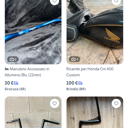
6
4
🏍️ Manubrio Accossato in
Ricambi per Honda Cm 400
Alluminio Blu (22mm)
Custom
30 €
100 €
Siracusa
(
SR
)
Brindisi
(
BR
)