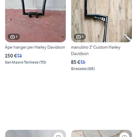
4
6
Ape hanger per Harley Davidson
manubrio 1" Custom Harley
Davidson
150 €
85 €
San Mauro Torinese
(
TO
)
Grosseto
(
GR
)