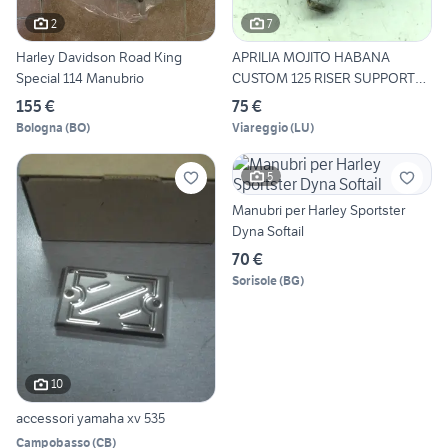
2
7
Harley Davidson Road King
APRILIA MOJITO HABANA
Special 114 Manubrio
CUSTOM 125 RISER SUPPORTO
MA
155 €
75 €
Bologna
(
BO
)
Viareggio
(
LU
)
5
Manubri per Harley Sportster
Dyna Softail
70 €
Sorisole
(
BG
)
10
accessori yamaha xv 535
Campobasso
(
CB
)