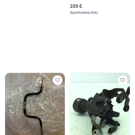
FORR
100 €
Sant'Antimo
(
NA
)