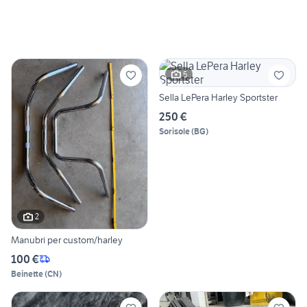
5
Sella LePera Harley Sportster
250 €
Sorisole
(
BG
)
2
Manubri per custom/harley
100 €
Beinette
(
CN
)