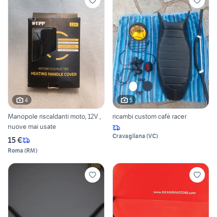
4
5
Manopole riscaldanti moto, 12V ,
ricambi custom cafè racer
nuove mai usate
Cravagliana
(
VC
)
15 €
Roma
(
RM
)