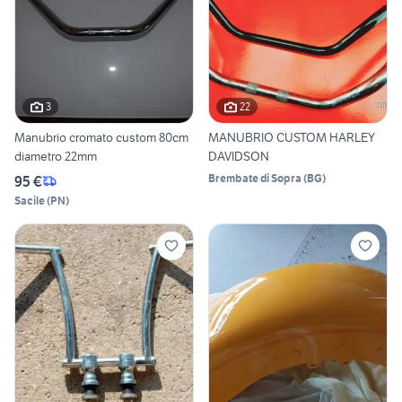
3
22
Manubrio cromato custom 80cm
MANUBRIO CUSTOM HARLEY
diametro 22mm
DAVIDSON
Brembate di Sopra
(
BG
)
95 €
Sacile
(
PN
)