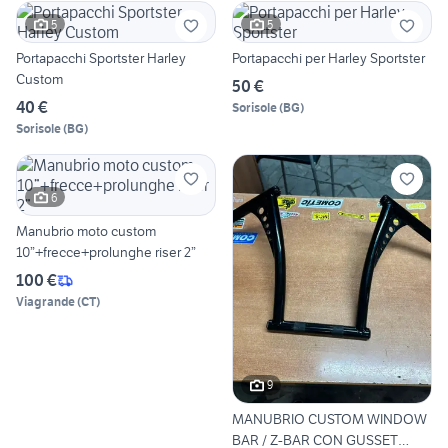
5
5
Portapacchi Sportster Harley
Portapacchi per Harley Sportster
Custom
50 €
40 €
Sorisole
(
BG
)
Sorisole
(
BG
)
6
Manubrio moto custom
10”+frecce+prolunghe riser 2”
100 €
Viagrande
(
CT
)
9
MANUBRIO CUSTOM WINDOW
BAR / Z-BAR CON GUSSET