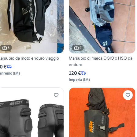
3
6
arsupio da moto enduro viaggio
Marsupio di marca OGIO x HSQ da
enduro
0 €
120 €
anremo
(
IM
)
Imperia
(
IM
)