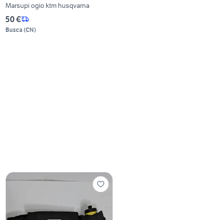
Marsupi ogio ktm husqvarna
50 €
Busca
(
CN
)