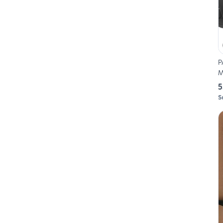
P
M
5
S