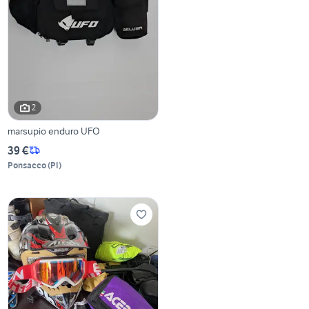
2
marsupio enduro UFO
39 €
Ponsacco
(
PI
)