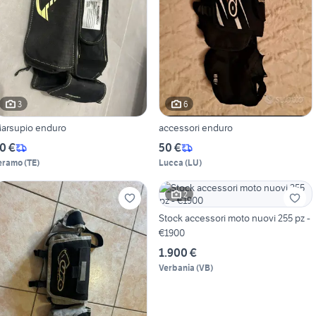
3
6
arsupio enduro
accessori enduro
0 €
50 €
eramo
(
TE
)
Lucca
(
LU
)
2
Stock accessori moto nuovi 255 pz -
€1900
1.900 €
Verbania
(
VB
)