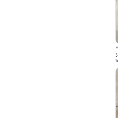
M
5
T