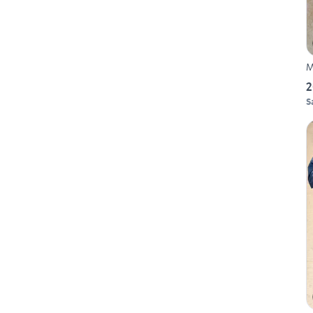
M
2
S