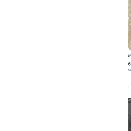
M
6
S