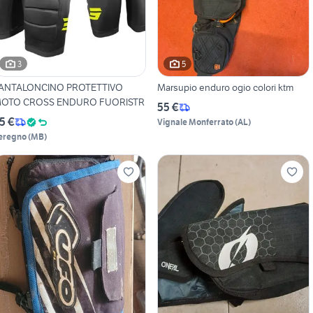
3
5
ANTALONCINO PROTETTIVO
Marsupio enduro ogio colori ktm
OTO CROSS ENDURO FUORISTR
55 €
5 €
Vignale Monferrato
(
AL
)
eregno
(
MB
)