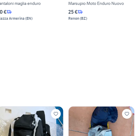
antaloni maglia enduro
Marsupio Moto Enduro Nuovo
0 €
25 €
iazza Armerina
(
EN
)
Renon
(
BZ
)