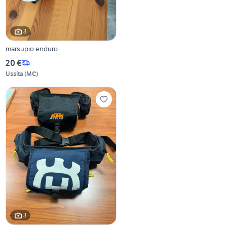
3
marsupio enduro
20 €
Ussita
(
MC
)
3