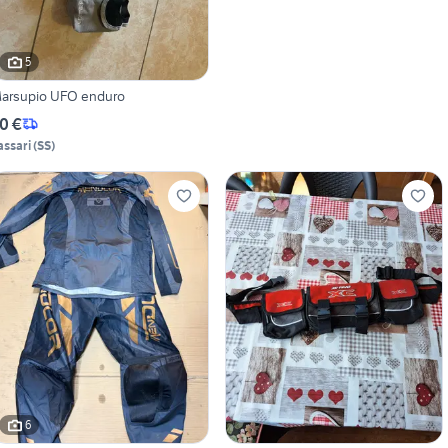
5
arsupio UFO enduro
0 €
assari
(
SS
)
6