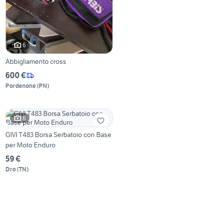
6
Abbigliamento cross
600 €
Pordenone
(
PN
)
6
GIVI T483 Borsa Serbatoio con Base
per Moto Enduro
59 €
Dro
(
TN
)