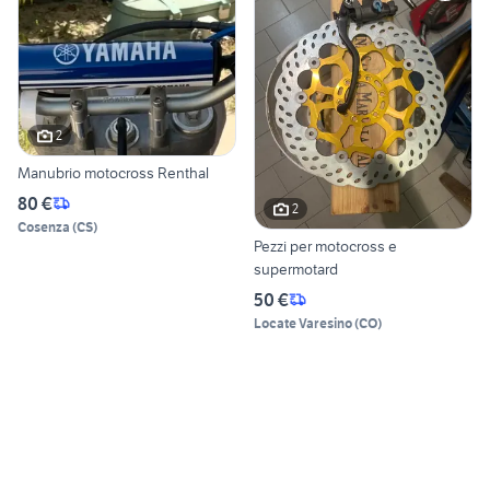
2
Manubrio motocross Renthal
80 €
2
Cosenza
(
CS
)
Pezzi per motocross e
supermotard
50 €
Locate Varesino
(
CO
)