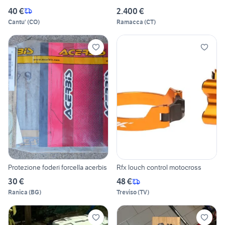
40 €
2.400 €
Cantu'
(
CO
)
Ramacca
(
CT
)
Protezione foderi forcella acerbis
Rfx louch control motocross
30 €
48 €
Ranica
(
BG
)
Treviso
(
TV
)