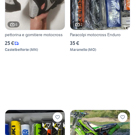
6
2
pettorina e gomitiere motocross
Paracolpi motocross Enduro
25 €
35 €
Castelbelforte
(
MN
)
Maranello
(
MO
)