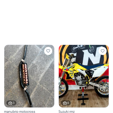
3
6
manubrio motocross
Suzuki rmz