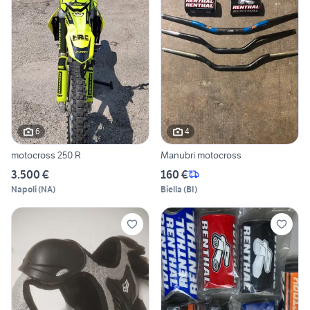
6
4
motocross 250 R
Manubri motocross
3.500 €
160 €
Napoli
(
NA
)
Biella
(
BI
)