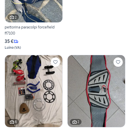
2
pettorina paracolpi forcefield
ff7100
35 €
Luino
(
VA
)
6
2