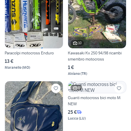
10
Paracolpi motocross Enduro
Kawasaki Kx 250 94/98 ricambi
smembro motocross
13 €
1 €
Maranello
(
MO
)
Alviano
(
TR
)
6
Guanti motocross bici moto M
NEW
25 €
Lucca
(
LU
)