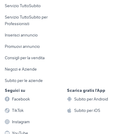
Servizio TuttoSubito
elettronica
per la casa e la
sports e hobby
Servizio TuttoSubito per
persona
Informatica
Animali
Professionisti
Arredamento e
Console e
Accessori per
Casalinghi
Inserisci annuncio
Videogiochi
animali
Elettrodomestici
Promuovi annuncio
Audio/Video
Musica e Film
Giardino e Fai da te
Consigli per la vendita
Fotografia
Libri e Riviste
Abbigliamento e
Negozi e Aziende
Telefonia
Strumenti Musicali
Accessori
Subito per le aziende
Sports
Tutto per i bambini
Seguici su
Scarica gratis l'App
Biciclette
Facebook
Subito per Android
Collezionismo
TikTok
Subito per iOS
Instagram
YouTube