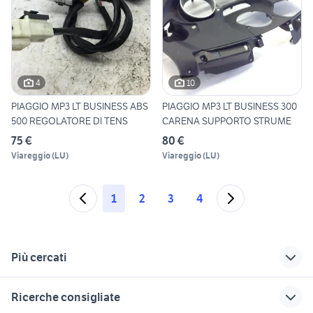
4
10
PIAGGIO MP3 LT BUSINESS ABS
PIAGGIO MP3 LT BUSINESS 300
500 REGOLATORE DI TENS
CARENA SUPPORTO STRUME
75 €
80 €
Viareggio
(
LU
)
Viareggio
(
LU
)
1
2
3
4
Più cercati
Correlati
Richerche simili
Suggerimenti
Ricerche consigliate
piaggio veicoli
piaggio mp3
piaggio mp3 hybrid