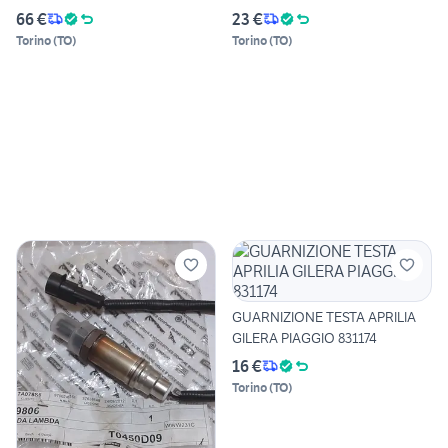
S
66 €
23 €
Torino
(
TO
)
Torino
(
TO
)
GUARNIZIONE TESTA APRILIA
GILERA PIAGGIO 831174
16 €
Torino
(
TO
)