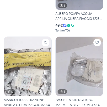
3
ALBERO POMPA ACQUA
APRILIA GILERA PIAGGIO 872536
E
49 €
Torino
(
TO
)
3
3
MANICOTTO ASPIRAZIONE
FASCETTA STRINGI TUBO
APRILIA GILERA PIAGGIO 82954
MARMITTA BEVERLY MP3 X8 X9