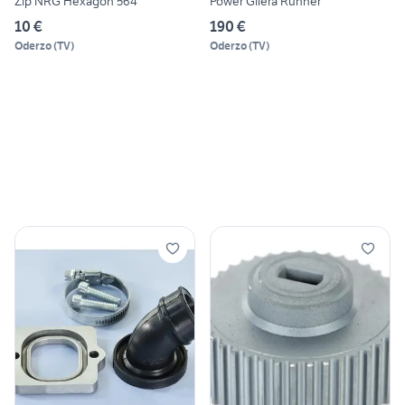
Zip NRG Hexagon 564
Power Gilera Runner
10 €
190 €
Oderzo
(
TV
)
Oderzo
(
TV
)