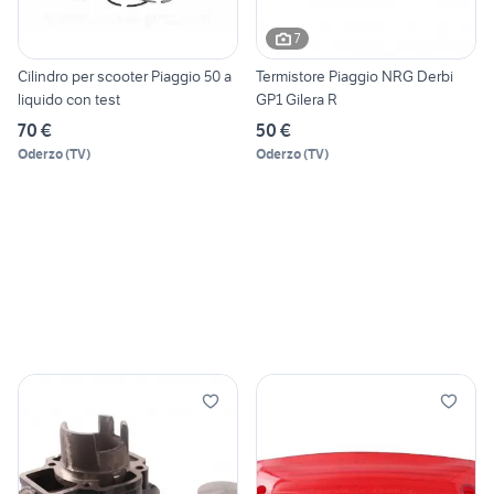
7
Cilindro per scooter Piaggio 50 a
Termistore Piaggio NRG Derbi
liquido con test
GP1 Gilera R
70 €
50 €
Oderzo
(
TV
)
Oderzo
(
TV
)