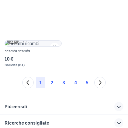
4
ricambi ricambi
10 €
Barletta
(
BT
)
1
2
3
4
5
Più cercati
Correlati
Richerche simili
Suggerimenti
Ricerche consigliate
piaggio vespa 125
ricambi zip sp
zip polini