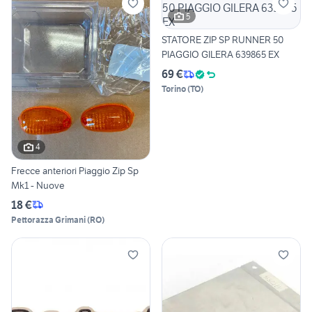
5
STATORE ZIP SP RUNNER 50
PIAGGIO GILERA 639865 EX
69 €
Torino
(
TO
)
4
Frecce anteriori Piaggio Zip Sp
Mk1 - Nuove
18 €
Pettorazza Grimani
(
RO
)