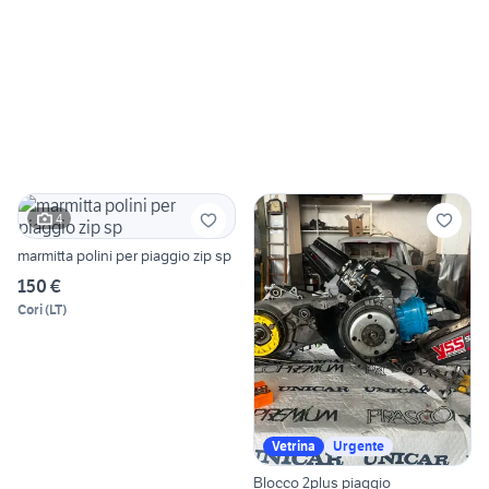
4
marmitta polini per piaggio zip sp
150 €
Cori
(
LT
)
Vetrina
Urgente
Blocco 2plus piaggio