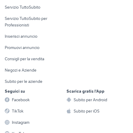
Servizio TuttoSubito
elettronica
per la casa e la
sports e hobby
Servizio TuttoSubito per
persona
Informatica
Animali
Professionisti
Arredamento e
Console e
Accessori per
Casalinghi
Inserisci annuncio
Videogiochi
animali
Elettrodomestici
Promuovi annuncio
Audio/Video
Musica e Film
Giardino e Fai da te
Consigli per la vendita
Fotografia
Libri e Riviste
Abbigliamento e
Negozi e Aziende
Telefonia
Strumenti Musicali
Accessori
Subito per le aziende
Sports
Tutto per i bambini
Seguici su
Scarica gratis l'App
Biciclette
Facebook
Subito per Android
Collezionismo
TikTok
Subito per iOS
Instagram