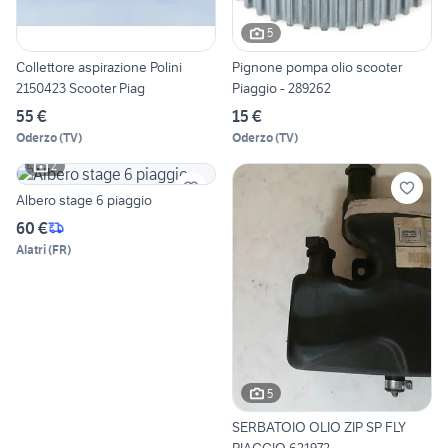
5
Collettore aspirazione Polini
Pignone pompa olio scooter
2150423 Scooter Piag
Piaggio - 289262
55 €
15 €
Oderzo
(
TV
)
Oderzo
(
TV
)
2
Albero stage 6 piaggio
60 €
Alatri
(
FR
)
5
SERBATOIO OLIO ZIP SP FLY