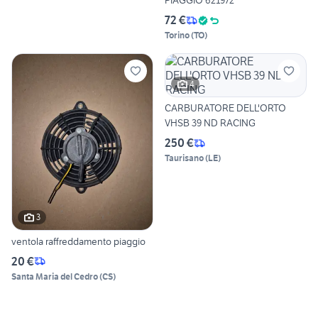
PIAGGIO 621972
72 €
Torino
(
TO
)
4
CARBURATORE DELL'ORTO
VHSB 39 ND RACING
250 €
Taurisano
(
LE
)
3
ventola raffreddamento piaggio
20 €
Santa Maria del Cedro
(
CS
)