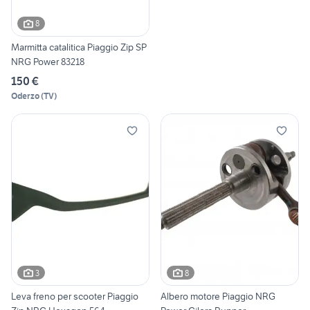
8
Marmitta catalitica Piaggio Zip SP
NRG Power 83218
150 €
Oderzo
(
TV
)
3
8
Leva freno per scooter Piaggio
Albero motore Piaggio NRG