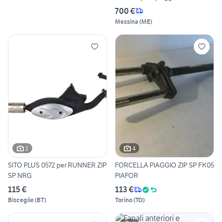
700 €
Messina
(
ME
)
2
4
SITO PLUS 0572 per RUNNER ZIP
FORCELLA PIAGGIO ZIP SP FK05
SP NRG
PIAFOR
115 €
113 €
Bisceglie
(
BT
)
Torino
(
TO
)