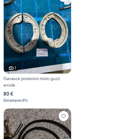
3
Ganasce posteriori moto guzzi
ercole
80 €
Dicomano
(
FI
)