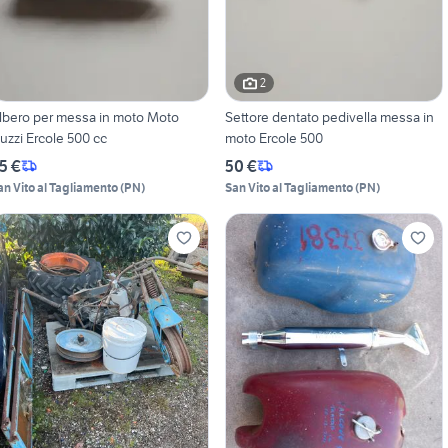
2
lbero per messa in moto Moto
Settore dentato pedivella messa in
Guzzi Ercole 500 cc
moto Ercole 500
5 €
50 €
an Vito al Tagliamento
(
PN
)
San Vito al Tagliamento
(
PN
)