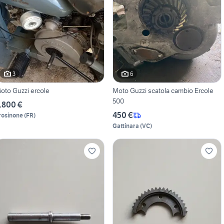
3
6
oto Guzzi ercole
Moto Guzzi scatola cambio Ercole
500
.800 €
450 €
rosinone
(
FR
)
Gattinara
(
VC
)