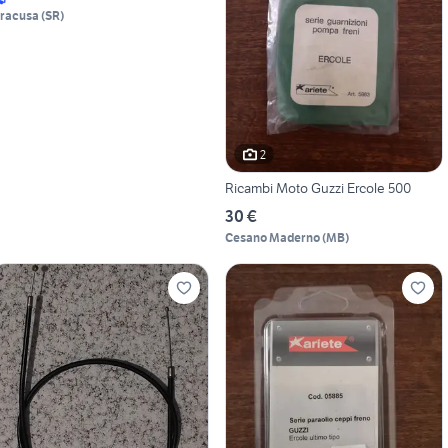
iracusa
(
SR
)
2
Ricambi Moto Guzzi Ercole 500
30 €
Cesano Maderno
(
MB
)