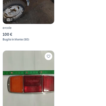
3
ercole
100 €
Buglio in Monte
(
SO
)