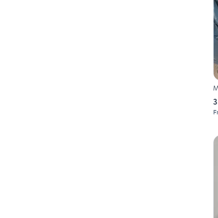
M
3
F