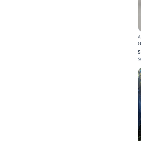
A
5
S