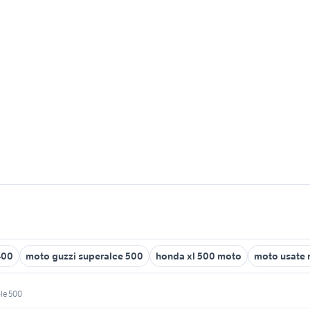
400
moto guzzi superalce 500
honda xl 500 moto
moto usate
le 500