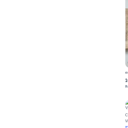
e
1
R
C
V