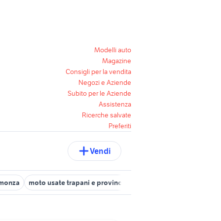
Modelli auto
Magazine
Consigli per la vendita
Negozi e Aziende
Subito per le Aziende
Assistenza
Ricerche salvate
Preferiti
Vendi
 monza
moto usate trapani e provincia
fiat 500x usata torino
fi