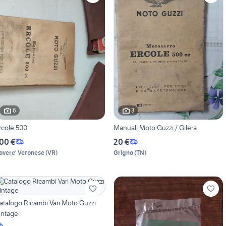
6
3
rcole 500
Manuali Moto Guzzi / Gilera
00 €
20 €
overe' Veronese
(
VR
)
Grigno
(
TN
)
atalogo Ricambi Vari Moto Guzzi
intage