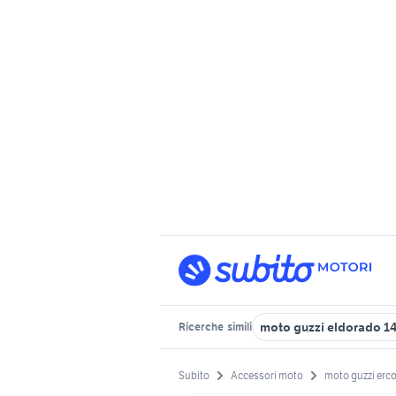
moto guzzi eldorado 1
Ricerche
simili
Subito
Accessori moto
moto guzzi erco