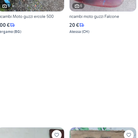
5
6
icambi Moto guzzi ercole 500
ricambi moto guzzi Falcone
00 €
20 €
ergamo
(
BG
)
Atessa
(
CH
)