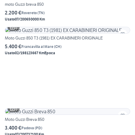
moto Guzzi breva 850
2.200 €
Rovereto
(
TN
)
Usato
07/2006
50000 Km
6
Moto Guzzi 850 T3 (1981) EX CARABINIERI ORIGINALE
5.400 €
Francavilla al Mare
(
CH
)
Usato
02/1981
23667 Km
Epoca
6
Moto Guzzi Breva 850
3.400 €
Padova
(
PD
)
Usato
07/2007
32100 Km