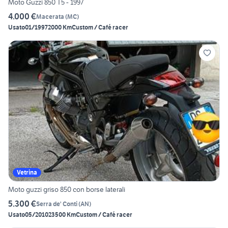
Moto Guzzi 850 T5 - 1997
4.000 €
Macerata
(
MC
)
Usato
01/1997
2000 Km
Custom / Café racer
Vetrina
Moto guzzi griso 850 con borse laterali
5.300 €
Serra de' Conti
(
AN
)
Usato
05/2010
23500 Km
Custom / Café racer