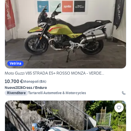
Vetrina
Moto Guzzi V85 STRADA E5+ ROSSO MONZA - VERDE...
10.700 €
Monopoli
(
BA
)
Nuovo
2026
Cross / Enduro
Rivenditore
Tartarelli Automotive & Motorcycles