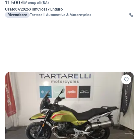
11.500 €
Monopoli
(
BA
)
Usato
07/2026
3 Km
Cross / Enduro
Rivenditore
Tartarelli Automotive & Motorcycles