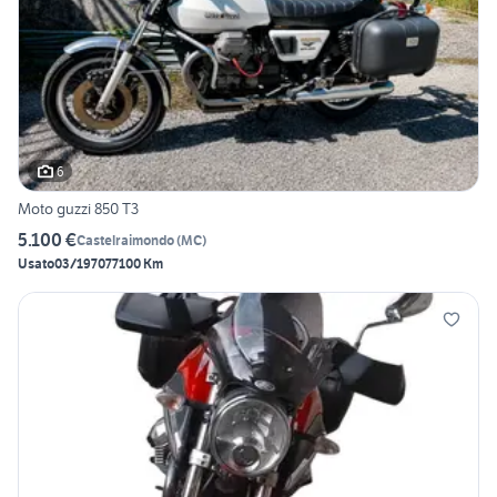
6
Moto guzzi 850 T3
5.100 €
Castelraimondo
(
MC
)
Usato
03/1970
77100 Km