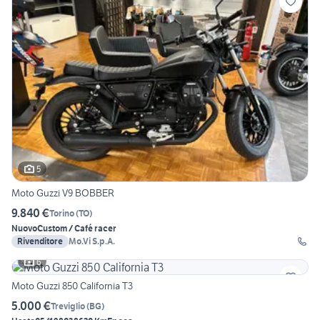
5
Moto Guzzi V9 BOBBER
9.840 €
Torino
(
TO
)
Nuovo
Custom / Café racer
Rivenditore
Mo.Vi S.p.A.
6
Moto Guzzi 850 California T3
5.000 €
Treviglio
(
BG
)