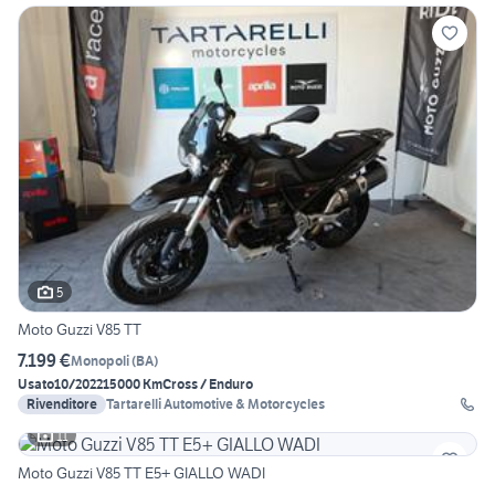
5
Moto Guzzi V85 TT
7.199 €
Monopoli
(
BA
)
Usato
10/2022
15000 Km
Cross / Enduro
Rivenditore
Tartarelli Automotive & Motorcycles
11
Moto Guzzi V85 TT E5+ GIALLO WADI