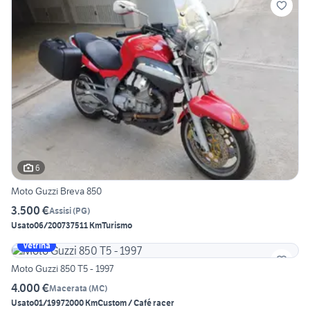
6
Moto Guzzi Breva 850
3.500 €
Assisi
(
PG
)
Usato
06/2007
37511 Km
Turismo
Vetrina
Moto Guzzi 850 T5 - 1997
4.000 €
Macerata
(
MC
)
Usato
01/1997
2000 Km
Custom / Café racer