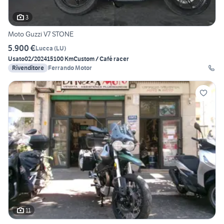
3
Moto Guzzi V7 STONE
5.900 €
Lucca
(
LU
)
Usato
02/2024
15100 Km
Custom / Café racer
Rivenditore
Ferrando Motor
11