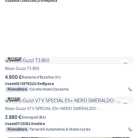
Usato
05/1980
38620 Km
Epoca
14
Moto Guzzi T3 850
4.800 €
Romano d'Ezzelino
(
VI
)
Usato
03/1979
1111 Km
Epoca
Rivenditore
Carollo Moto Classiche
4
Moto Guzzi V7 V SPECIAL E5+ NERO SMERALDO - ...
3.880 €
Monopoli
(
BA
)
Usato
07/2026
1 Km
Altro
Rivenditore
Tartarelli Automotive & Motorcycles