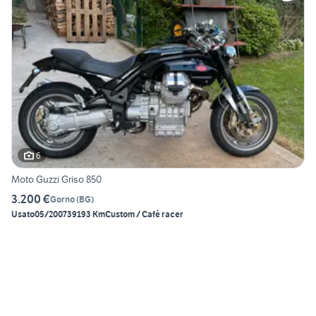
6
Moto Guzzi Griso 850
3.200 €
Gorno
(
BG
)
Usato
05/2007
39193 Km
Custom / Café racer