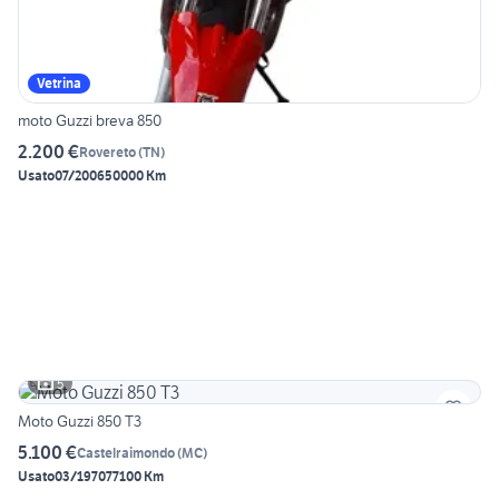
Vetrina
moto Guzzi breva 850
2.200 €
Rovereto
(
TN
)
Usato
07/2006
50000 Km
5
Moto Guzzi 850 T3
5.100 €
Castelraimondo
(
MC
)
Usato
03/1970
77100 Km