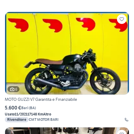
6
MOTO GUZZI V7 Garantita e Finanziabile
5.600 €
Bari
(
BA
)
Usato
11/2021
17148 Km
Altro
Rivenditore
CMT MOTOR BARI