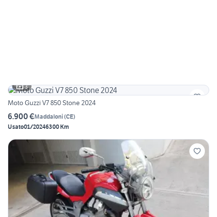
3
Moto Guzzi V7 850 Stone 2024
6.900 €
Maddaloni
(
CE
)
Usato
01/2024
6300 Km