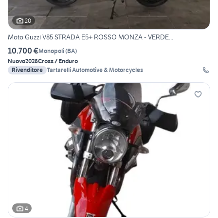
20
Moto Guzzi V85 STRADA E5+ ROSSO MONZA - VERDE...
10.700 €
Monopoli
(
BA
)
Nuovo
2026
Cross / Enduro
Rivenditore
Tartarelli Automotive & Motorcycles
4