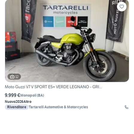
12
Moto Guzzi V7 V SPORT E5+ VERDE LEGNANO - GRI...
9.999 €
Monopoli
(
BA
)
Nuovo
2026
Altro
Rivenditore
Tartarelli Automotive & Motorcycles