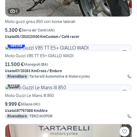
6
Moto guzzi griso 850 con borse laterali
5.300 €
Serra de' Conti
(
AN
)
Usato
05/2010
23500 Km
Custom / Café racer
Vetrina
Moto Guzzi V85 TT E5+ GIALLO WADI
11.500 €
Monopoli
(
BA
)
Usato
07/2026
3 Km
Cross / Enduro
Rivenditore
Tartarelli Automotive & Motorcycles
5
Moto Guzzi Le Mans III 850
9.999 €
Milano
(
MI
)
Usato
1977
67088 Km
Altro
Rivenditore
TERZIMOTOR