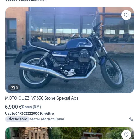
6
MOTO GUZZI V7 850 Stone Special Abs
6.900 €
Roma
(
RM
)
Usato
04/2022
22000 Km
Altro
Rivenditore
Motor Market Roma