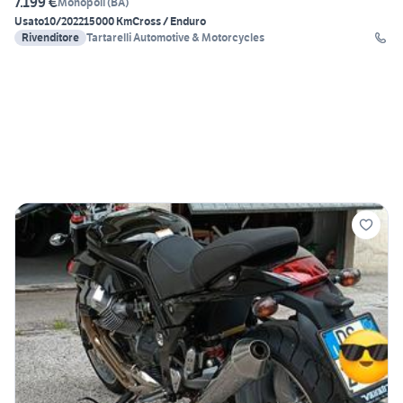
7.199 €
Monopoli
(
BA
)
Usato
10/2022
15000 Km
Cross / Enduro
Rivenditore
Tartarelli Automotive & Motorcycles