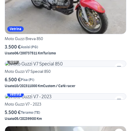
Vetrina
Moto Guzzi Breva 850
3.500 €
Assisi
(
PG
)
Usato
06/2007
37511 Km
Turismo
6
Moto Guzzi V7 Special 850
6.500 €
Pisa
(
PI
)
Usato
10/2023
11000 Km
Custom / Café racer
Vetrina
Moto Guzzi V7 - 2023
5.500 €
Teramo
(
TE
)
Usato
05/2023
9900 Km