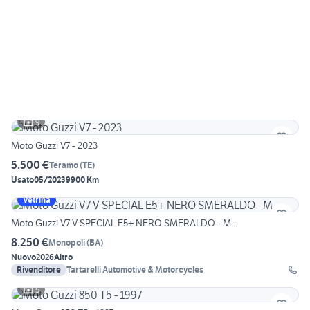
9
Moto Guzzi V7 - 2023
5.500 €
Teramo
(
TE
)
Usato
05/2023
9900 Km
Vetrina
Moto Guzzi V7 V SPECIAL E5+ NERO SMERALDO - M...
8.250 €
Monopoli
(
BA
)
Nuovo
2026
Altro
Rivenditore
Tartarelli Automotive & Motorcycles
5