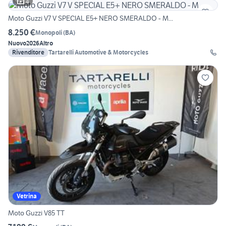
4
Moto Guzzi V7 V SPECIAL E5+ NERO SMERALDO - M...
8.250 €
Monopoli
(
BA
)
Nuovo
2026
Altro
Rivenditore
Tartarelli Automotive & Motorcycles
Vetrina
Moto Guzzi V85 TT