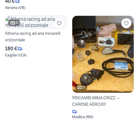
40 €
Verona
(
VR
)
3
Athena racing ad aria minarelli
orizzontale
180 €
Cagliari
(
CA
)
5
‼️RICAMBI MINA.ORIZZ. –
CARENE AEROX‼️
Modica
(
RG
)