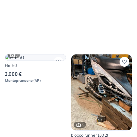
5
Hm 50
2.000 €
Monteprandone
(
AP
)
4
blocco runner 180 2t