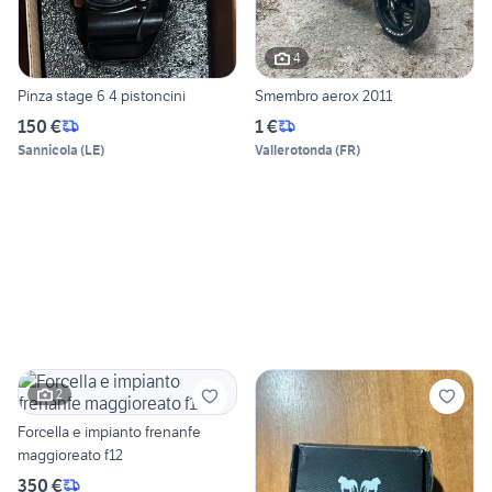
4
Pinza stage 6 4 pistoncini
Smembro aerox 2011
150 €
1 €
Sannicola
(
LE
)
Vallerotonda
(
FR
)
2
Forcella e impianto frenanfe
maggioreato f12
350 €