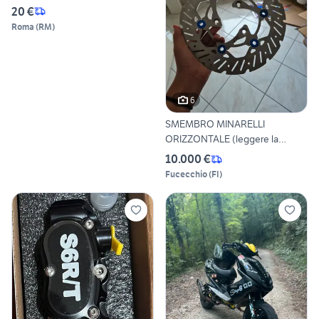
20 €
Roma
(
RM
)
6
SMEMBRO MINARELLI
ORIZZONTALE (leggere la
descriz)
10.000 €
Fucecchio
(
FI
)