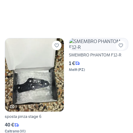
SMEMBRO PHANTOM F12-R
1 €
Melfi
(
PZ
)
3
sposta pinza stage 6
40 €
Caltrano
(
VI
)