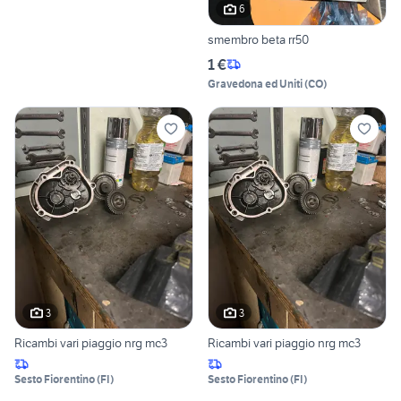
6
smembro beta rr50
1 €
Gravedona ed Uniti
(
CO
)
3
3
Ricambi vari piaggio nrg mc3
Ricambi vari piaggio nrg mc3
Sesto Fiorentino
(
FI
)
Sesto Fiorentino
(
FI
)