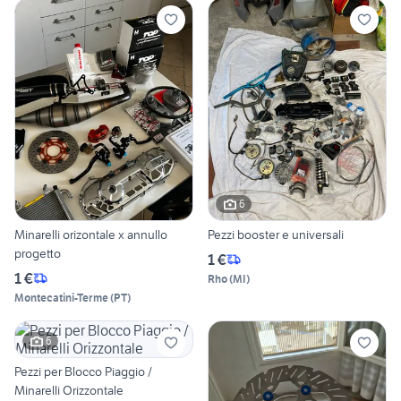
6
Minarelli orizontale x annullo
Pezzi booster e universali
progetto
1 €
1 €
Rho
(
MI
)
Montecatini-Terme
(
PT
)
6
Pezzi per Blocco Piaggio /
Minarelli Orizzontale