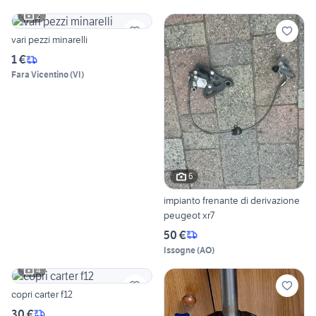
2
vari pezzi minarelli
1 €
Fara Vicentino
(
VI
)
6
impianto frenante di derivazione
peugeot xr7
50 €
Issogne
(
AO
)
4
copri carter f12
30 €