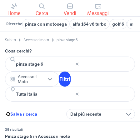
Home
Cerca
Vendi
Messaggi
pinza con motosega
alfa 164 v6 turbo
golf 6
moto
Ricerche
Subito
Accessori moto
pinza stage 6
Cosa cerchi?
Accessori
Filtri
Moto
Salva ricerca
Dal più recente
39 risultati
Pinza stage 6 in Accessori moto