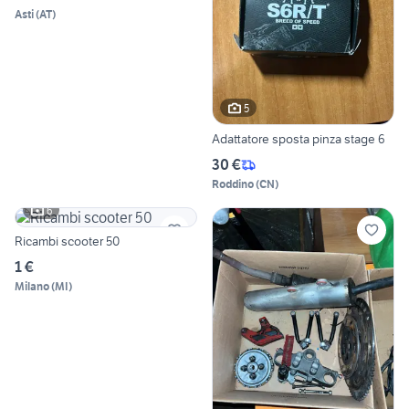
Asti
(
AT
)
5
Adattatore sposta pinza stage 6
30 €
Roddino
(
CN
)
6
Ricambi scooter 50
1 €
Milano
(
MI
)