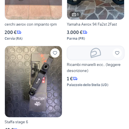
6
cerchi aerox con impianto rpm
Yamaha Aerox 94 Fa2st 2Fast
200 €
3.000 €
Cervia
(
RA
)
Parma
(
PR
)
Ricambi minarelli ecc.. (leggere
descrizione)
1 €
Palazzolo dello Stella
(
UD
)
Staffa stage 6