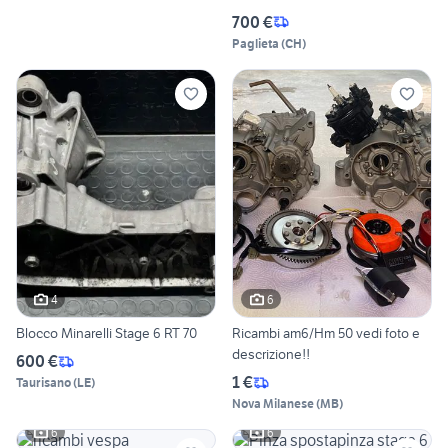
700 €
Paglieta
(
CH
)
4
6
Blocco Minarelli Stage 6 RT 70
Ricambi am6/Hm 50 vedi foto e
descrizione!!
600 €
1 €
Taurisano
(
LE
)
Nova Milanese
(
MB
)
6
6