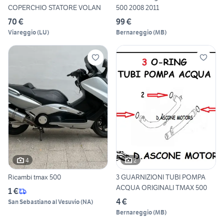
COPERCHIO STATORE VOLAN
500 2008 2011
70 €
99 €
Viareggio
(
LU
)
Bernareggio
(
MB
)
4
2
Ricambi tmax 500
3 GUARNIZIONI TUBI POMPA
ACQUA ORIGINALI TMAX 500
1 €
4 €
San Sebastiano al Vesuvio
(
NA
)
Bernareggio
(
MB
)