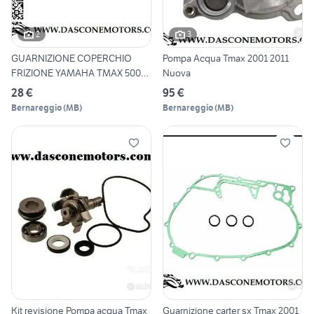
2
3
GUARNIZIONE COPERCHIO
Pompa Acqua Tmax 2001 2011
FRIZIONE YAMAHA TMAX 500
Nuova
530
28 €
95 €
Bernareggio
(
MB
)
Bernareggio
(
MB
)
Kit revisione Pompa acqua Tmax
Guarnizione carter sx Tmax 2001