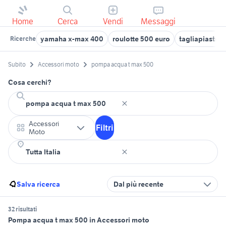
Home
Cerca
Vendi
Messaggi
yamaha x-max 400
roulotte 500 euro
tagliapiastrel
Ricerche
Subito
Accessori moto
pompa acqua t max 500
Cosa cerchi?
Accessori
Filtri
Moto
Salva ricerca
Dal più recente
32 risultati
Pompa acqua t max 500 in Accessori moto