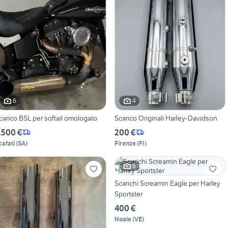
6
4
carico BSL per softail omologato
Scarico Originali Harley-Davidson
.500 €
200 €
cafati
(
SA
)
Firenze
(
FI
)
6
Scarichi Screamin Eagle per Harley
Sportster
400 €
Noale
(
VE
)