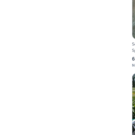
S
S
6
N