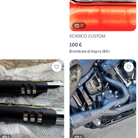
15
SCARICO CUSTOM
100 €
Brembate di Sopra
(
BG
)
6
6