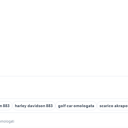
on 883
harley davidson 883
golf car omologata
scarico akrapo
 omologati