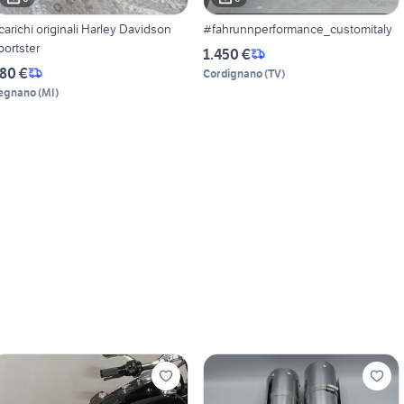
carichi originali Harley Davidson
#fahrunnperformance_customitaly
portster
1.450 €
80 €
Cordignano
(
TV
)
egnano
(
MI
)