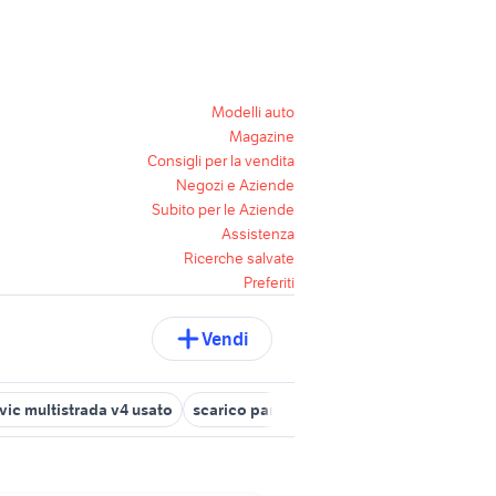
Modelli auto
Magazine
Consigli per la vendita
Negozi e Aziende
Subito per le Aziende
Assistenza
Ricerche salvate
Preferiti
Vendi
vic multistrada v4 usato
scarico panigale v4 usato
harley david