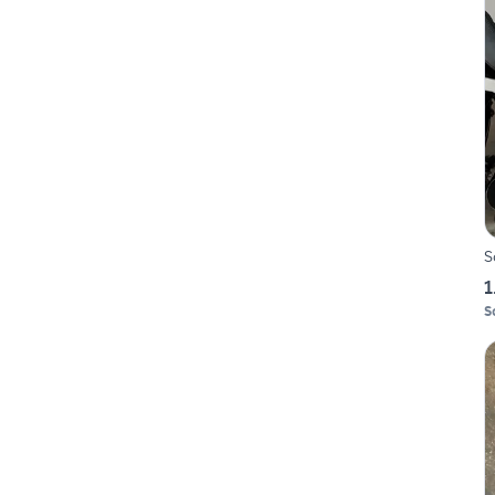
S
1
S