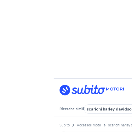
scarichi harley davids
Ricerche
simili
Subito
Accessori moto
scarichi harley