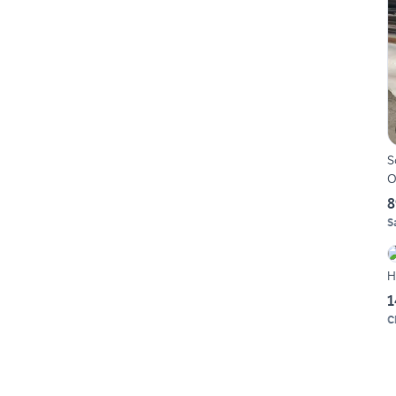
S
O
8
S
H
1
C