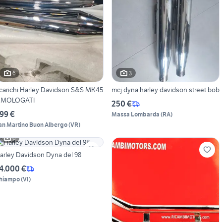
6
3
carichi Harley Davidson S&S MK45
mcj dyna harley davidson street bob
MOLOGATI
250 €
99 €
Massa Lombarda
(
RA
)
an Martino Buon Albergo
(
VR
)
6
arley Davidson Dyna del 98
4.000 €
hiampo
(
VI
)