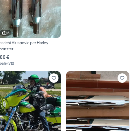
6
carichi Akrapovic per Harley
portster
00 €
oale
(
VE
)