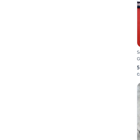
S
G
5
C