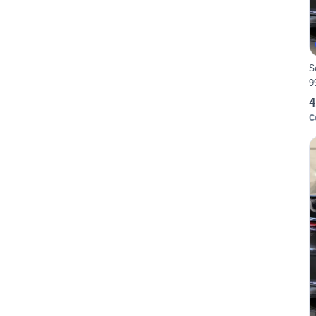
Sc
9
4
C