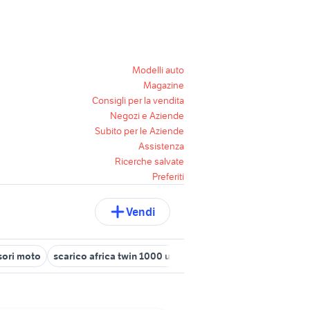
Modelli auto
Magazine
Consigli per la vendita
Negozi e Aziende
Subito per le Aziende
Assistenza
Ricerche salvate
Preferiti
Vendi
sori moto
scarico africa twin 1000 usato
cb 500 scarico
scari