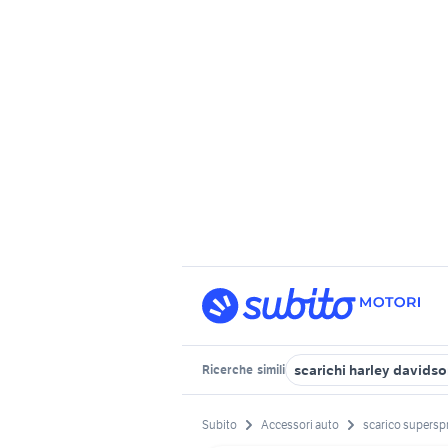
scarichi harley davids
Ricerche
simili
Subito
Accessori auto
scarico supersp