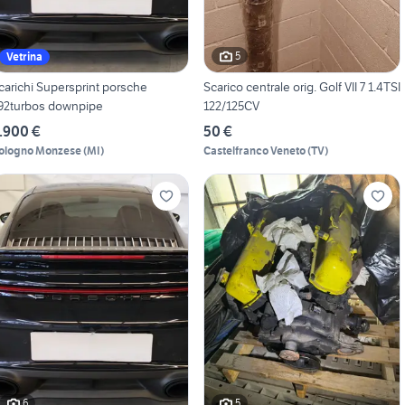
5
Vetrina
arichi Supersprint porsche
Scarico centrale orig. Golf VII 7 1.4TSI
92turbos downpipe
122/125CV
.900 €
50 €
ologno Monzese
(
MI
)
Castelfranco Veneto
(
TV
)
6
5