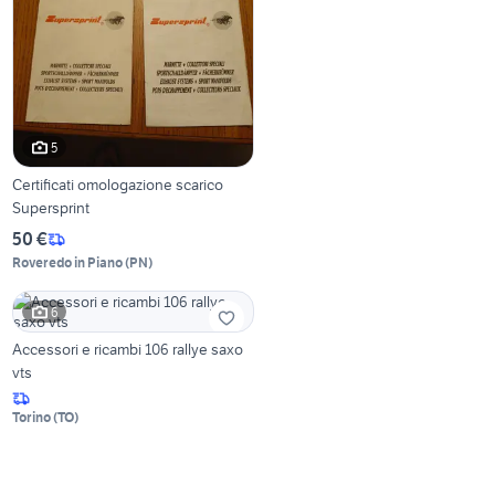
5
Certificati omologazione scarico
Supersprint
50 €
Roveredo in Piano
(
PN
)
6
Accessori e ricambi 106 rallye saxo
vts
Torino
(
TO
)