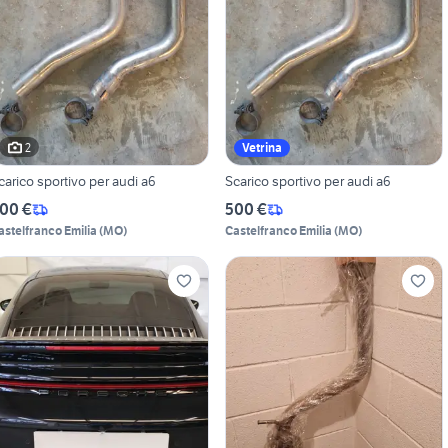
2
Vetrina
carico sportivo per audi a6
Scarico sportivo per audi a6
00 €
500 €
astelfranco Emilia
(
MO
)
Castelfranco Emilia
(
MO
)