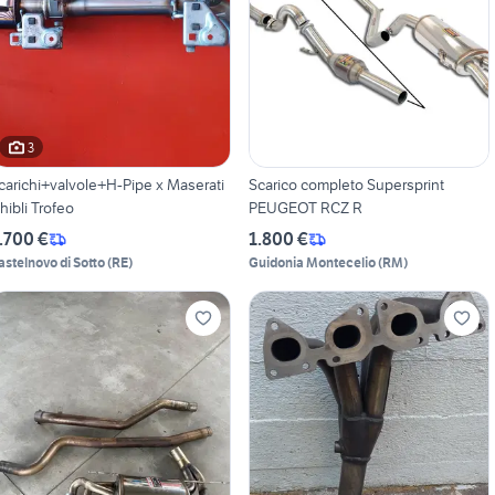
3
carichi+valvole+H-Pipe x Maserati
Scarico completo Supersprint
hibli Trofeo
PEUGEOT RCZ R
.700 €
1.800 €
astelnovo di Sotto
(
RE
)
Guidonia Montecelio
(
RM
)