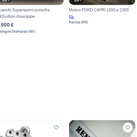
arichi Supersprint porsche
Motori FORD CAPRI 1300 e 2300
92turbos downpipe
Parma
(
PR
)
.900 €
ologno Monzese
(
MI
)