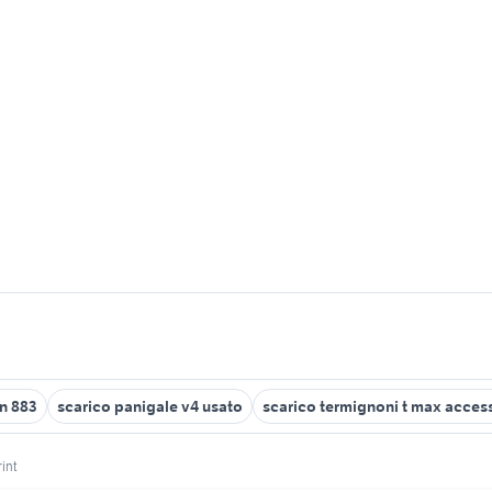
on 883
scarico panigale v4 usato
scarico termignoni t max acces
rint