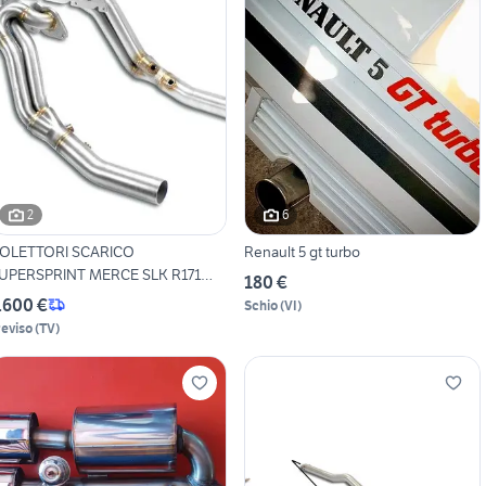
2
6
LETTORI SCARICO
Renault 5 gt turbo
PERSPRINT MERCE SLK R171
180 €
50
.600 €
Schio
(
VI
)
reviso
(
TV
)