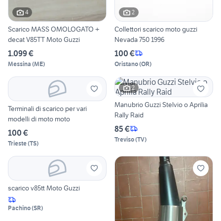
4
2
Scarico MASS OMOLOGATO +
Collettori scarico moto guzzi
decat V85TT Moto Guzzi
Nevada 750 1996
1.099 €
100 €
Messina
(
ME
)
Oristano
(
OR
)
2
Manubrio Guzzi Stelvio o Aprilia
Terminali di scarico per vari
Rally Raid
modelli di moto moto
85 €
100 €
Treviso
(
TV
)
Trieste
(
TS
)
scarico v85tt Moto Guzzi
Pachino
(
SR
)