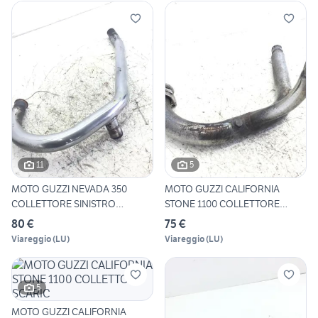
11
5
MOTO GUZZI NEVADA 350
MOTO GUZZI CALIFORNIA
COLLETTORE SINISTRO
STONE 1100 COLLETTORE
SCARICO
SCARIC
80 €
75 €
Viareggio
(
LU
)
Viareggio
(
LU
)
5
MOTO GUZZI CALIFORNIA