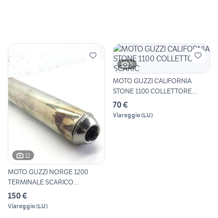
5
MOTO GUZZI CALIFORNIA
STONE 1100 COLLETTORE
SCARIC
70 €
Viareggio
(
LU
)
12
MOTO GUZZI NORGE 1200
TERMINALE SCARICO
MARMITTA 2
150 €
Viareggio
(
LU
)