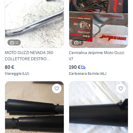
12
6
MOTO GUZZI NEVADA 350
Centralina Jetprime Moto Guzzi
COLLETTORE DESTRO
V7
SCARICO MA
80 €
190 €
Viareggio
(
LU
)
Carbonara Scrivia
(
AL
)