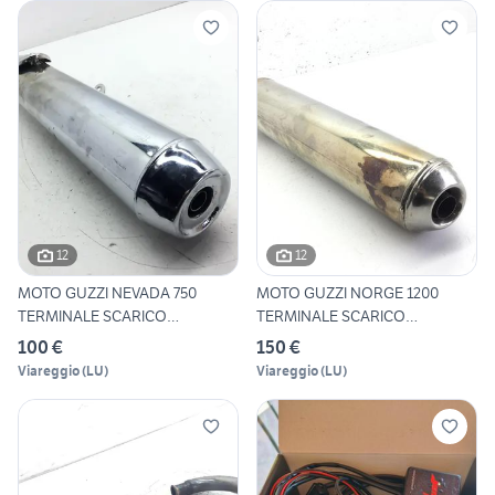
12
12
MOTO GUZZI NEVADA 750
MOTO GUZZI NORGE 1200
TERMINALE SCARICO
TERMINALE SCARICO
MARMITTA S
MARMITTA 2
100 €
150 €
Viareggio
(
LU
)
Viareggio
(
LU
)