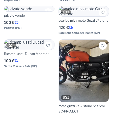
6
privato vende
scarico mivv moto Guzzi v7 stone
100 €
420 €
Padova
(
PD
)
San Benedetto del Tronto
(
AP
)
6
Ricambi usati Ducati Monster
100 €
Santa Maria di Sala
(
VE
)
2
moto guzzi v7 IV stone Scarichi
SC-PROJECT