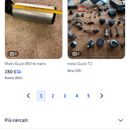
6
6
Moto Guzzi 850 le mans
moto Guzzi T3
Stra
(
VE
)
280 €
Roma
(
RM
)
1
2
3
4
5
Più cercati