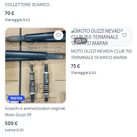
COLLETTORE SCARICO
MARMITTA
70 €
Viareggio
(
LU
)
14
MOTO GUZZI NEVADA CLUB 750
TERMINALE SCARICO MARMI
75 €
Viareggio
(
LU
)
Vetrina
Scarichi e ammortizzatori originali
Moto Guzzi V9
500 €
Lucca
(
LU
)