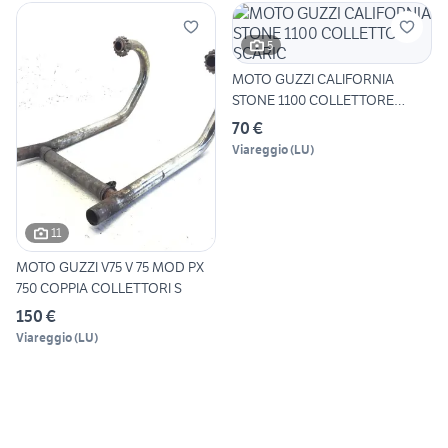
5
MOTO GUZZI CALIFORNIA
STONE 1100 COLLETTORE
SCARIC
70 €
Viareggio
(
LU
)
11
MOTO GUZZI V75 V 75 MOD PX
750 COPPIA COLLETTORI S
150 €
Viareggio
(
LU
)