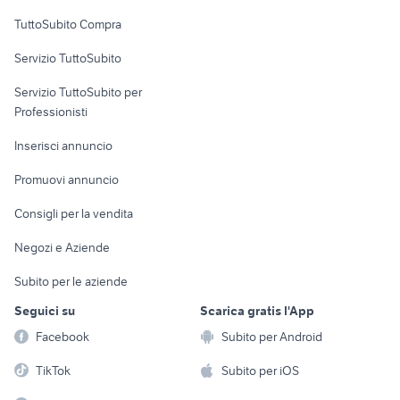
Uffici e Locali
TuttoSubito Compra
commerciali
Servizio TuttoSubito
elettronica
per la casa e la
sports e hobby
Servizio TuttoSubito per
persona
Informatica
Animali
Professionisti
Arredamento e
Console e
Accessori per
Casalinghi
Inserisci annuncio
Videogiochi
animali
Elettrodomestici
Promuovi annuncio
Audio/Video
Musica e Film
Giardino e Fai da te
Consigli per la vendita
Fotografia
Libri e Riviste
Abbigliamento e
Negozi e Aziende
Telefonia
Strumenti Musicali
Accessori
Subito per le aziende
Sports
Tutto per i bambini
Seguici su
Scarica gratis l'App
Biciclette
Facebook
Subito per Android
Collezionismo
TikTok
Subito per iOS