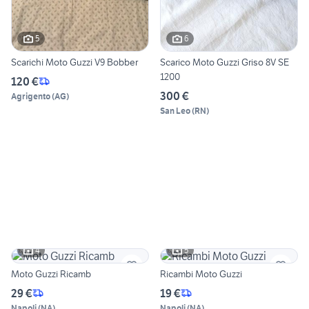
5
6
Scarichi Moto Guzzi V9 Bobber
Scarico Moto Guzzi Griso 8V SE
1200
120 €
300 €
Agrigento
(
AG
)
San Leo
(
RN
)
4
5
Moto Guzzi Ricamb
Ricambi Moto Guzzi
29 €
19 €
Napoli
(
NA
)
Napoli
(
NA
)