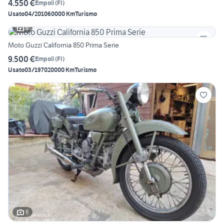
4.550 €
Empoli
(
FI
)
Usato
04/2010
60000 Km
Turismo
6
Moto Guzzi California 850 Prima Serie
9.500 €
Empoli
(
FI
)
Usato
03/1970
20000 Km
Turismo
6