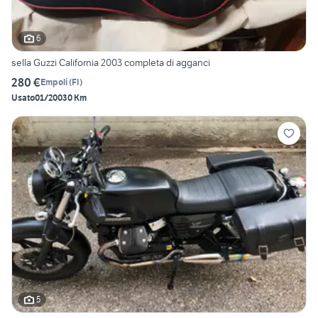
6
sella Guzzi California 2003 completa di agganci
280 €
Empoli
(
FI
)
Usato
01/2003
0 Km
5