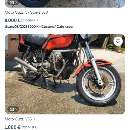
6
Moto Guzzi V7 Stone 850
8.000 €
Empoli
(
FI
)
Usato
09/2025
9000 Km
Custom / Café racer
5
Moto Guzzi V35 III
1.000 €
Empoli
(
FI
)