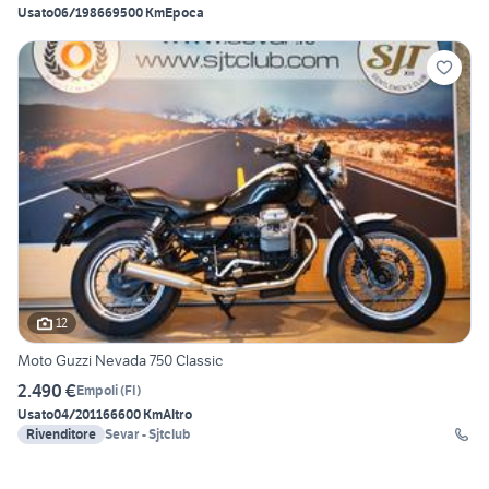
Usato
06/1986
69500 Km
Epoca
12
Moto Guzzi Nevada 750 Classic
2.490 €
Empoli
(
FI
)
Usato
04/2011
66600 Km
Altro
Rivenditore
Sevar - Sjtclub