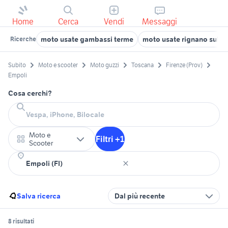
Home
Cerca
Vendi
Messaggi
moto usate gambassi terme
moto usate rignano sull'a
Ricerche
Subito
Moto e scooter
Moto guzzi
Toscana
Firenze (Prov)
Empoli
Cosa cerchi?
Moto e
Filtri +1
Scooter
Salva ricerca
Dal più recente
8 risultati