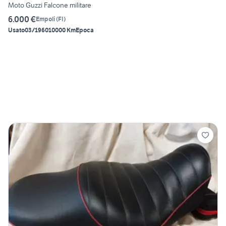
Moto Guzzi Falcone militare
6.000 €
Empoli
(
FI
)
Usato
03/1960
10000 Km
Epoca