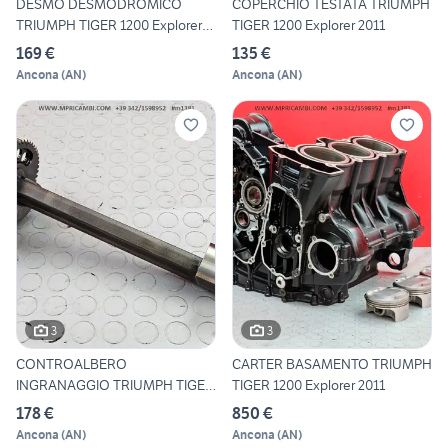
DESMO DESMODROMICO
COPERCHIO TESTATA TRIUMPH
TRIUMPH TIGER 1200 Explorer
TIGER 1200 Explorer 2011
201
169 €
135 €
Ancona
(
AN
)
Ancona
(
AN
)
3
3
CONTROALBERO
CARTER BASAMENTO TRIUMPH
INGRANAGGIO TRIUMPH TIGER
TIGER 1200 Explorer 2011
1200 Explor
178 €
850 €
Ancona
(
AN
)
Ancona
(
AN
)