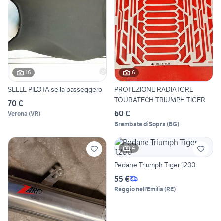
16
6
SELLE PILOTA sella passeggero
PROTEZIONE RADIATORE
TOURATECH TRIUMPH TIGER
70 €
60 €
Verona
(
VR
)
Brembate di Sopra
(
BG
)
4
Pedane Triumph Tiger 1200
55 €
Reggio nell'Emilia
(
RE
)