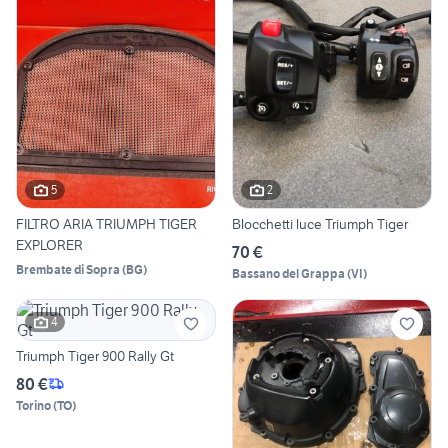
5
2
FILTRO ARIA TRIUMPH TIGER
Blocchetti luce Triumph Tiger
EXPLORER
70 €
Brembate di Sopra
(
BG
)
Bassano del Grappa
(
VI
)
4
Triumph Tiger 900 Rally Gt
80 €
Torino
(
TO
)