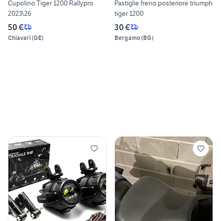
Cupolino Tiger 1200 Rallypro
Pastiglie freno posteriore triumph
2023\26
tiger 1200
50 €
30 €
Chiavari
(
GE
)
Bergamo
(
BG
)