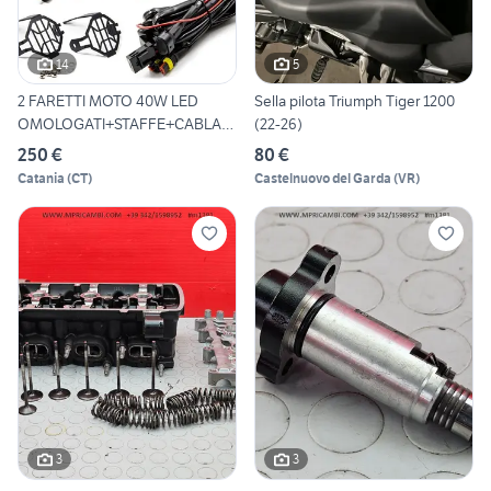
14
5
2 FARETTI MOTO 40W LED
Sella pilota Triumph Tiger 1200
OMOLOGATI+STAFFE+CABLAG
(22-26)
GIO
250 €
80 €
Catania
(
CT
)
Castelnuovo del Garda
(
VR
)
3
3