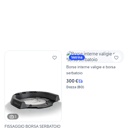
Vetrina
Borse interne valigie e borsa
serbatoio
300 €
Dozza
(
BO
)
3
FISSAGGIO BORSA SERBATOIO