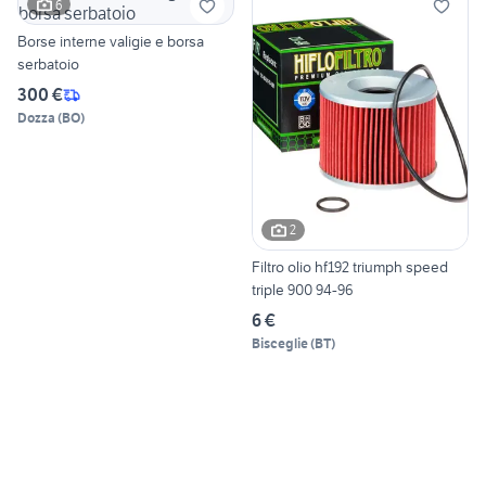
6
Borse interne valigie e borsa
serbatoio
300 €
Dozza
(
BO
)
2
Filtro olio hf192 triumph speed
triple 900 94-96
6 €
Bisceglie
(
BT
)