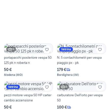
5
Vetrina
portapacchi posteriore vespa 50
N. 5 contachilometri per vespa
125 pk n roberta n
piaggio px - pk
50 €
179 €
Modena
(
MO
)
Bordighera
(
IM
)
6
Vetrina
pezzi motore vespa 50 HP carter
carburatore Dell'orto per vespa
cambio accensione
50
50 €
100 €