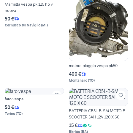
Marmitta vespa pk 125 hp v
nuova
50 €
Cernusco sul Naviglio
(
MI
)
motore piaggio vespa pk50
400 €
Montanaro
(
TO
)
faro vespa
50 €
BATTERIA CB5L-B-SM MOTO E
Torino
(
TO
)
SCOOTER 5AH 12V 120 X 60
15 €
Bitritto
(
BA
)