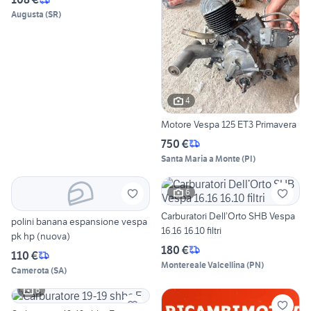
Augusta
(
SR
)
4
Motore Vespa 125 ET3 Primavera
750 €
Santa Maria a Monte
(
PI
)
6
Carburatori Dell’Orto SHB Vespa
polini banana espansione vespa
16.16 16.10 filtri
pk hp (nuova)
180 €
110 €
Montereale Valcellina
(
PN
)
Camerota
(
SA
)
6