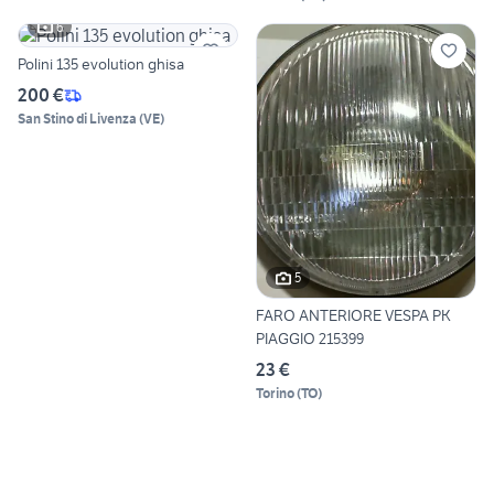
6
Polini 135 evolution ghisa
200 €
San Stino di Livenza
(
VE
)
5
FARO ANTERIORE VESPA PK
PIAGGIO 215399
23 €
Torino
(
TO
)