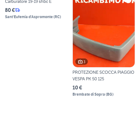
Carburatore 19-19 shbc E
80 €
Sant'Eufemia d'Aspromonte
(
RC
)
3
PROTEZIONE SCOCCA PIAGGIO
VESPA PK 50 125
10 €
Brembate di Sopra
(
BG
)