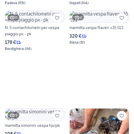
Padova
(
PD
)
Napoli
(
NA
)
6
4
N. 5 contachilometri per vespa
marmitta vespa Raven x35 021
piaggio px - pk
320 €
179 €
Siena
(
SI
)
Bordighera
(
IM
)
5
marmitta simonini vespa hp/pk
108 €