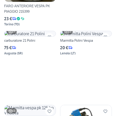
FARO ANTERIORE VESPA PK
PIAGGIO 215399
23 €
Torino
(
TO
)
5
3
carburatore 21 Polini
Marmitta Polini Vespa
75 €
20 €
Augusta
(
SR
)
Lenola
(
LT
)
3