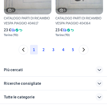
5
5
CATALOGO PARTI DI RICAMBIO
CATALOGO PARTI DI RICAMBIO
VESPA PIAGGIO 404617
VESPA PIAGGIO 404364
23 €
23 €
Torino
(
TO
)
Torino
(
TO
)
1
2
3
4
5
Più cercati
Correlati
Richerche simili
Suggerimenti
Ricerche consigliate
vespa 50 usata
motore vespa pk 50
yamaha yzf r125
rimini
ktm rc 390 usata
cafe racer usate
vespa pk moto
suzuki gsx s 750
Tutte le categorie
vespa in marche
Sicilia
usata
ducati multistrada usata
harley davidson 883
vespa 50 Lecce
vespa pk 50
moto usate trapani e
ktm 125 duke moto
quad 250