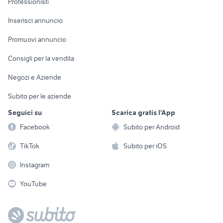
Professionisti
Arredamento e
Console e
Accessori per
Casalinghi
Inserisci annuncio
Videogiochi
animali
Elettrodomestici
Promuovi annuncio
Audio/Video
Musica e Film
Giardino e Fai da te
Consigli per la vendita
Fotografia
Libri e Riviste
Abbigliamento e
Negozi e Aziende
Telefonia
Strumenti Musicali
Accessori
Subito per le aziende
Sports
Tutto per i bambini
Seguici su
Scarica gratis l'App
Biciclette
Facebook
Subito per Android
Collezionismo
TikTok
Subito per iOS
Instagram
YouTube