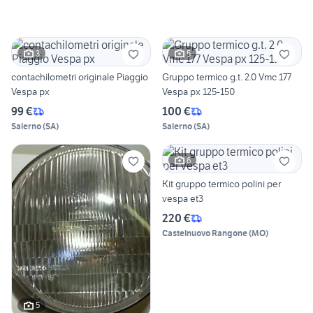
3
5
contachilometri originale Piaggio
Gruppo termico g.t. 2.0 Vmc 177
Vespa px
Vespa px 125-150
99 €
100 €
Salerno
(
SA
)
Salerno
(
SA
)
6
Kit gruppo termico polini per
vespa et3
220 €
Castelnuovo Rangone
(
MO
)
5